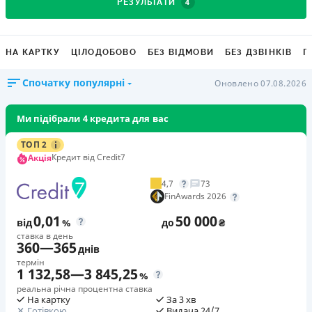
4
РЕЗУЛЬТАТИ
НА КАРТКУ
ЦІЛОДОБОВО
БЕЗ ВІДМОВИ
БЕЗ ДЗВІНКІВ
Г
Спочатку популярні
Оновлено 07.08.2026
Ми підібрали 4 кредита для вас
ТОП 2
Кредит від Credit7
Акція
4,7
73
FinAwards 2026
0,01
50 000
від
%
до
₴
ставка в день
360
—
365
днів
термін
1 132,58
—
3 845,25
%
реальна річна процентна ставка
На картку
За 3 хв
Готівкою
Видача 24/7