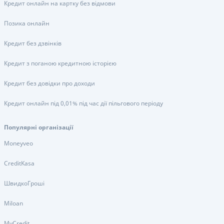
Кредит онлайн на картку без відмови
Позика онлайн
Кредит без дзвінків
Кредит з поганою кредитною історією
Кредит без довідки про доходи
Кредит онлайн під 0,01% під час дії пільгового періоду
Популярні організації
Moneyveo
CreditKasa
ШвидкоГроші
Miloan
MyCredit