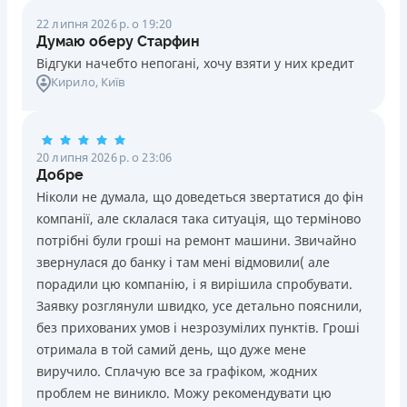
22 липня 2026 р. о 19:20
Думаю оберу Старфин
Відгуки начебто непогані, хочу взяти у них кредит
Кирило
, Київ
20 липня 2026 р. о 23:06
Добре
Ніколи не думала, що доведеться звертатися до фін
компанії, але склалася така ситуація, що терміново
потрібні були гроші на ремонт машини. Звичайно
звернулася до банку і там мені відмовили( але
порадили цю компанію, і я вирішила спробувати.
Заявку розглянули швидко, усе детально пояснили,
без прихованих умов і незрозумілих пунктів. Гроші
отримала в той самий день, що дуже мене
виручило. Сплачую все за графіком, жодних
проблем не виникло. Можу рекомендувати цю