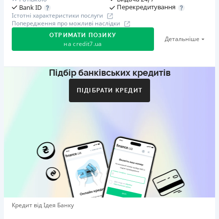
Перекредитування
Bank ID
Істотні характеристики послуги
Попередження про можливі наслідки
ОТРИМАТИ ПОЗИКУ
Детальніше
на
credit7.ua
Підбір банківських кредитів
Акція: «Кешбек за друга»
Клієнт ділиться реферальним посиланням з другом.
ПІДІБРАТИ КРЕДИТ
Коли друг реєструється та отримує перший кредит
(від 1000 грн), клієнт автоматично отримує 400 грн
кешбеку. Акція триває до 10.12.2026
🥉 Бронза FinAwards 2026
Бронзовий призер FinAwards 2026 «Найкраща програма
лояльності»
Перший займ
вiд 0,01%/день до 30 000 ₴
Повторний займ
Кредит від Ідея Банку
вiд 0,95%/день до 50 000 ₴