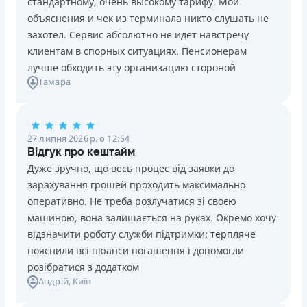
стандартному, очень высокому тарифу. Мои
Ліцензія НБУ №10
Знижена процентна ставка 0,01% в день для нових
объяснения и чек из терминала никто слушать не
клієнтів на період від 3 до 30 днів (після цього діє
Вся інформація про кредит
захотел. Сервис абсолютно не идет навстречу
стандартна ставка 1%)
клиентам в спорных ситуациях. Пенсионерам
Запитуються лише дані паспорта, ІПН, номер
лучше обходить эту организацию стороной
банківської картки й телефону
Детальніше
ОТРИМАТИ ПОЗИКУ
Тамара
Оформляються кредити онлайн 24/7. Розглядаються
100% заявок, зокрема анкети клієнтів з проблемною
кредитною історією
27 липня 2026 р. о 12:54
Переказуються гроші на банківську картку відразу
Відгук про кештайм
після підписання електронного договору про надання
Дуже зручно, що весь процес від заявки до
кредиту
зарахування грошей проходить максимально
Даруються знижки до -99% постійним клієнтам на
оперативно. Не треба розлучатися зі своєю
майбутні кредити згідно з програмою лояльності
машиною, вона залишається на руках. Окремо хочу
Програма лояльності для постійних клієнтів
відзначити роботу служби підтримки: терпляче
Цілодобова підтримка
в Viber, Telegram, Facebook
пояснили всі нюанси погашення і допомогли
розібратися з додатком
Недоліки
Андрій
, Київ
Нема кредиту для юросіб (ФОП)
Немає цілодобової підтримки
по телефону