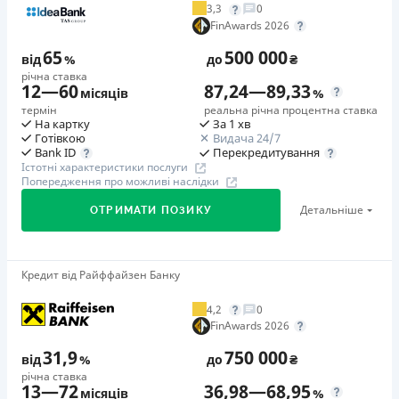
3,3
0
Додаткова комісія за дострокове погашення
FinAwards 2026
у будь-який момент можна повністю погасити позику без
65
500 000
додаткових плат
від
%
до
₴
річна ставка
Страховка
12
—
60
87,24
—
89,33
місяців
%
відсутня
термін
реальна річна процентна ставка
На картку
За 1 хв
Штрафи
Готівкою
Видача 24/7
Неустойка за невиконання та/або неналежне виконання
Перекредитування
Bank ID
Істотні характеристики послуги
споживачем грошових зобов’язань: штраф у розмірі 75%
Попередження про можливі наслідки
від суми невиконаного та/або неналежного виконання
Детальніше
ОТРИМАТИ ПОЗИКУ
зобов’язання на 2-й день кожного факту такого
невиконання та/або неналежного виконання.
Детальніше читайте на сайті МФО.
Кредит від Райффайзен Банку
🥇Переможець FinAwards 2026
Необхідні документи
Переможець FinAwards 2026 «Найкращий кредит
Паспорт
,
ІПН
4,2
0
готівкою»
FinAwards 2026
Вік
Перший займ
18 - 65 років
31,9
750 000
від
%
до
₴
вiд 65%/рік до 500 000 ₴
річна ставка
Переваги
13
—
72
36,98
—
68,95
Додаткова комісія за дострокове погашення
місяців
%