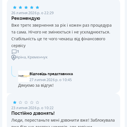
Погашення
26 липня 2026 р. о 22:29
Оплата на розрахунковий рахунок
Рекомендую
Онлайн (через сайт або інтернет-банкінг)
Вже третє звернення за рік і кожен раз процедура
Через термінали Приватбанку
та сама. Нічого не змінюється і не ускладнюється.
Через термінали самообслуговування
Стабільність це те чого чекаєш від фінансового
Ліцензія НБУ
сервісу
Ліцензія переоформлена 14.03.2024 р.
1
Аріна
, Кременчук
Вся інформація про кредит
Відповідь представника
Детальніше
ОТРИМАТИ ПОЗИКУ
27 липня 2026 р. о 10:45
Дякуємо за відгук!
23 липня 2026 р. о 10:22
Постійно дзвонять!
Люди, перестаньте мені дзвонити вже! Заблокувала
вже більше десятка номерів, але дзвінки