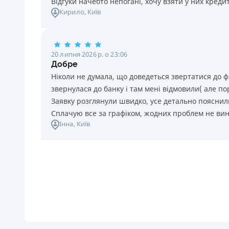
Відгуки начебто непогані, хочу взяти у них креди
Кирило
, Київ
20 липня 2026 р. о 23:06
Добре
Ніколи не думала, що доведеться звертатися до ф
звернулася до банку і там мені відмовили( але п
Заявку розглянули швидко, усе детально пояснили
Сплачую все за графіком, жодних проблем не ви
Інна
, Київ