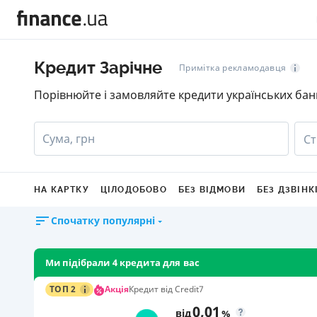
Кредит Зарічне
Примітка рекламодавця
Порівнюйте і замовляйте кредити українських бан
Сума, грн
Ст
НА КАРТКУ
ЦІЛОДОБОВО
БЕЗ ВІДМОВИ
БЕЗ ДЗВІНК
Спочатку популярні
Ми підібрали 4 кредита для вас
Акція
ТОП 2
Кредит від Credit7
0,01
від
%