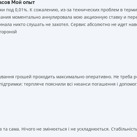
часов Мой опыт
ки под 0,01%. К сожалению, из-за технических проблем в тер
мпания моментально аннулировала мою акционную ставку и пере
нала никто слушать не захотел. Сервис абсолютно не идет нав
тороной
ахування грошей проходить максимально оперативно. Не треба 
 підтримки: терпляче пояснили всі нюанси погашення і допомог
 та сама. Нічого не змінюється і не ускладнюється. Стабільність