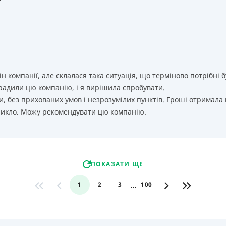
т
ін компанії, але склалася така ситуація, що терміново потрібн
орадили цю компанію, і я вирішила спробувати.
, без прихованих умов і незрозумілих пунктів. Гроші отримала
никло. Можу рекомендувати цю компанію.
ПОКАЗАТИ ЩЕ
…
1
2
3
100