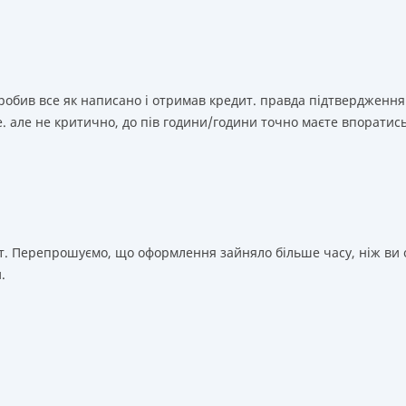
зробив все як написано і отримав кредит. правда підтвердження
. але не критично, до пів години/години точно маєте впоратис
т. Перепрошуємо, що оформлення зайняло більше часу, ніж ви о
.