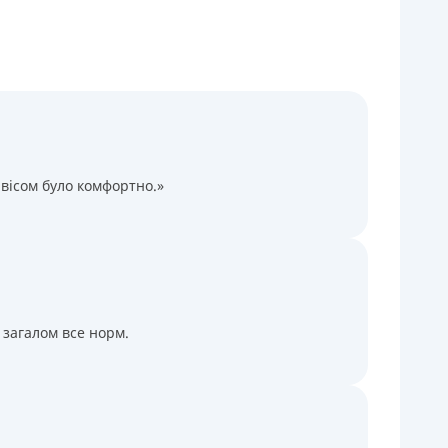
Через термінали Приватбанку
Через термінали самообслуговування
іцензія НБУ
іцензія переоформлена 14.03.2024 р.
ся інформація про кредит
вісом було комфортно.»
 загалом все норм.