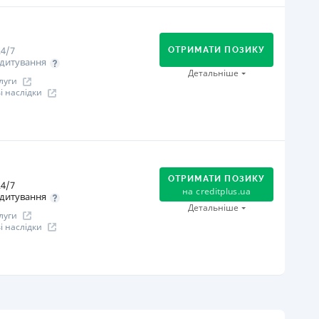
огашення
В касах і терміналах відділень
Оплата на розрахунковий рахунок
4/7
Онлайн (через сайт або інтернет-банкінг)
ОТРИМАТИ ПОЗИКУ
дитування
іцензія НБУ
Детальніше
луги
іцензія НБУ №96
 наслідки
ся інформація про кредит
огашення
В касах і терміналах відділень
Оплата на розрахунковий рахунок
ОТРИМАТИ ПОЗИКУ
4/7
Онлайн (через сайт або інтернет-банкінг)
на
creditplus.ua
дитування
Через термінали самообслуговування
Детальніше
луги
іцензія НБУ
 наслідки
іцензія НБУ №10
ся інформація про кредит
огашення
Оплата на розрахунковий рахунок
Онлайн (через сайт або інтернет-банкінг)