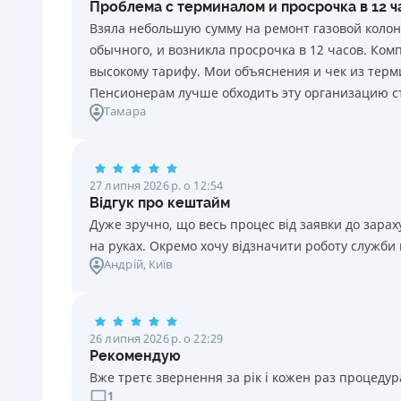
Проблема с терминалом и просрочка в 12 
20 грн за кожен день порушення. Штраф не
Взяла небольшую сумму на ремонт газовой колон
нараховується та не сплачується протягом 3 (трьох)
обычного, и возникла просрочка в 12 часов. Ко
календарних днів поспіль, після закінчення терміну
высокому тарифу. Мои объяснения и чек из терми
сплати відповідного платежу, якщо Споживач у цей
Пенсионерам лучше обходить эту организацию с
строк сплатить заборгованість за кредитом.
Тамара
Необхідні документи
Паспорт
,
ІПН
Вік
27 липня 2026 р. о 12:54
18 - 70 років
Відгук про кештайм
Дуже зручно, що весь процес від заявки до зар
на руках. Окремо хочу відзначити роботу служби
Андрій
, Київ
26 липня 2026 р. о 22:29
Рекомендую
Вже третє звернення за рік і кожен раз процедура
1