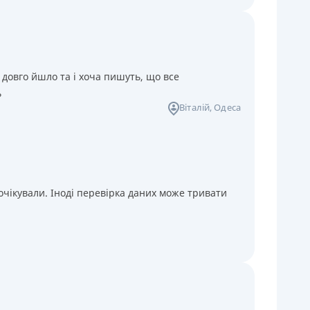
 довго йшло та і хоча пишуть, що все
ь
Віталій
, Одеса
чікували. Іноді перевірка даних може тривати