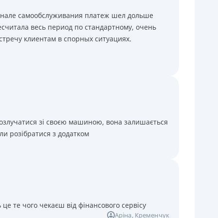
минале самообслуживания платеж шел дольше
считала весь период по стандартному, очень
стречу клиентам в спорных ситуациях.
розлучатися зі своєю машиною, вона залишається
ли розібратися з додатком
 це те чого чекаєш від фінансового сервісу
Аріна
, Кременчук