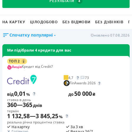
4
РЕЗУЛЬТАТИ
НА КАРТКУ
ЦІЛОДОБОВО
БЕЗ ВІДМОВИ
БЕЗ ДЗВІНКІВ
Г
Спочатку популярні
Оновлено 07.08.2026
Ми підібрали 4 кредита для вас
ТОП 2
Кредит від Credit7
Акція
4,7
73
FinAwards 2026
0,01
50 000
від
%
до
₴
ставка в день
360
—
365
днів
термін
1 132,58
—
3 845,25
%
реальна річна процентна ставка
На картку
За 3 хв
Готівкою
Видача 24/7