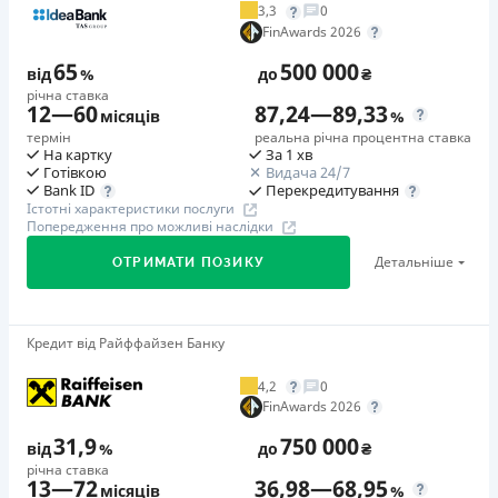
3,3
0
Додаткова комісія за дострокове погашення
FinAwards 2026
у будь-який момент можна повністю погасити позику без
65
500 000
додаткових плат
від
%
до
₴
річна ставка
Страховка
12
—
60
87,24
—
89,33
місяців
%
відсутня
термін
реальна річна процентна ставка
На картку
За 1 хв
Штрафи
Готівкою
Видача 24/7
Неустойка за невиконання та/або неналежне виконання
Перекредитування
Bank ID
Істотні характеристики послуги
споживачем грошових зобов’язань: штраф у розмірі 75%
Попередження про можливі наслідки
від суми невиконаного та/або неналежного виконання
Детальніше
ОТРИМАТИ ПОЗИКУ
зобов’язання на 2-й день кожного факту такого
невиконання та/або неналежного виконання.
Детальніше читайте на сайті МФО.
Кредит від Райффайзен Банку
🥇Переможець FinAwards 2026
Необхідні документи
Переможець FinAwards 2026 «Найкращий кредит
Паспорт
,
ІПН
4,2
0
готівкою»
FinAwards 2026
Вік
Перший займ
18 - 65 років
31,9
750 000
від
%
до
₴
вiд 65%/рік до 500 000 ₴
річна ставка
Переваги
13
—
72
36,98
—
68,95
Додаткова комісія за дострокове погашення
місяців
%