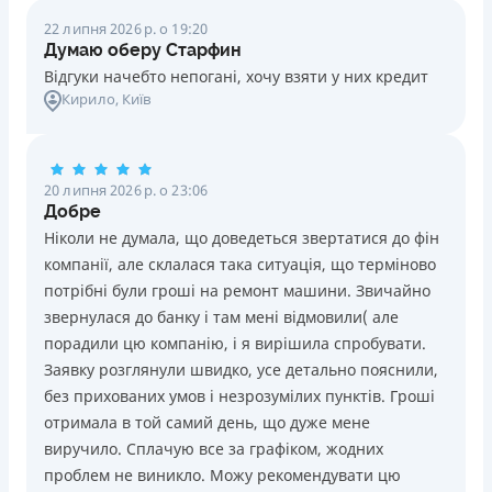
22 липня 2026 р. о 19:20
Думаю оберу Старфин
Відгуки начебто непогані, хочу взяти у них кредит
Кирило
, Київ
20 липня 2026 р. о 23:06
Добре
Ніколи не думала, що доведеться звертатися до фін
компанії, але склалася така ситуація, що терміново
потрібні були гроші на ремонт машини. Звичайно
звернулася до банку і там мені відмовили( але
порадили цю компанію, і я вирішила спробувати.
Заявку розглянули швидко, усе детально пояснили,
без прихованих умов і незрозумілих пунктів. Гроші
отримала в той самий день, що дуже мене
виручило. Сплачую все за графіком, жодних
проблем не виникло. Можу рекомендувати цю