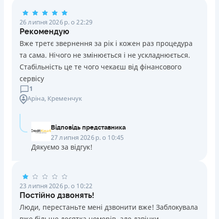
Погашення
26 липня 2026 р. о 22:29
Оплата на розрахунковий рахунок
Рекомендую
Онлайн (через сайт або інтернет-банкінг)
Вже третє звернення за рік і кожен раз процедура
Через термінали Приватбанку
та сама. Нічого не змінюється і не ускладнюється.
Через термінали самообслуговування
Стабільність це те чого чекаєш від фінансового
Ліцензія НБУ
сервісу
Ліцензія переоформлена 14.03.2024 р.
1
Аріна
, Кременчук
Вся інформація про кредит
Відповідь представника
Детальніше
ОТРИМАТИ ПОЗИКУ
27 липня 2026 р. о 10:45
Дякуємо за відгук!
23 липня 2026 р. о 10:22
Постійно дзвонять!
Люди, перестаньте мені дзвонити вже! Заблокувала
вже більше десятка номерів, але дзвінки