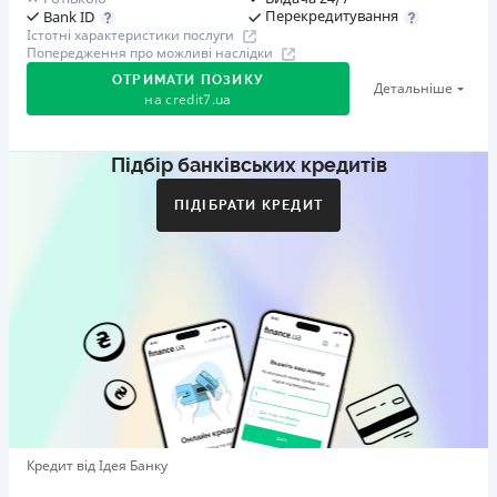
Перекредитування
Bank ID
Істотні характеристики послуги
Попередження про можливі наслідки
ОТРИМАТИ ПОЗИКУ
Детальніше
на
credit7.ua
Підбір банківських кредитів
Акція: «Кешбек за друга»
Клієнт ділиться реферальним посиланням з другом.
ПІДІБРАТИ КРЕДИТ
Коли друг реєструється та отримує перший кредит
(від 1000 грн), клієнт автоматично отримує 400 грн
кешбеку. Акція триває до 10.12.2026
🥉 Бронза FinAwards 2026
Бронзовий призер FinAwards 2026 «Найкраща програма
лояльності»
Перший займ
вiд 0,01%/день до 30 000 ₴
Повторний займ
Кредит від Ідея Банку
вiд 0,95%/день до 50 000 ₴