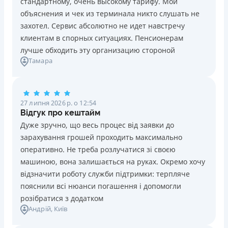
стандартному, очень высокому тарифу. Мои
Ліцензія НБУ №10
Знижена процентна ставка 0,01% в день для нових
объяснения и чек из терминала никто слушать не
клієнтів на період від 3 до 30 днів (після цього діє
Вся інформація про кредит
захотел. Сервис абсолютно не идет навстречу
стандартна ставка 1%)
клиентам в спорных ситуациях. Пенсионерам
Запитуються лише дані паспорта, ІПН, номер
лучше обходить эту организацию стороной
банківської картки й телефону
Детальніше
ОТРИМАТИ ПОЗИКУ
Тамара
Оформляються кредити онлайн 24/7. Розглядаються
100% заявок, зокрема анкети клієнтів з проблемною
кредитною історією
27 липня 2026 р. о 12:54
Переказуються гроші на банківську картку відразу
Відгук про кештайм
після підписання електронного договору про надання
Дуже зручно, що весь процес від заявки до
кредиту
зарахування грошей проходить максимально
Даруються знижки до -99% постійним клієнтам на
оперативно. Не треба розлучатися зі своєю
майбутні кредити згідно з програмою лояльності
машиною, вона залишається на руках. Окремо хочу
Програма лояльності для постійних клієнтів
відзначити роботу служби підтримки: терпляче
Цілодобова підтримка
в Viber, Telegram, Facebook
пояснили всі нюанси погашення і допомогли
розібратися з додатком
Недоліки
Андрій
, Київ
Нема кредиту для юросіб (ФОП)
Немає цілодобової підтримки
по телефону