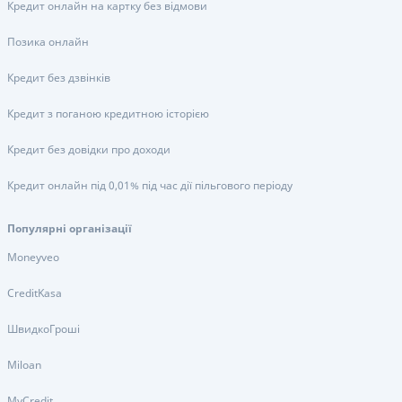
Кредит онлайн на картку без відмови
Позика онлайн
Кредит без дзвінків
Кредит з поганою кредитною історією
Кредит без довідки про доходи
Кредит онлайн під 0,01% під час дії пільгового періоду
Популярні організації
Moneyveo
CreditKasa
ШвидкоГроші
Miloan
MyCredit