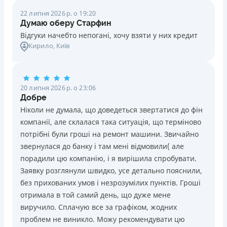
22 липня 2026 р. о 19:20
Думаю оберу Старфин
Відгуки начебто непогані, хочу взяти у них кредит
Кирило
, Київ
20 липня 2026 р. о 23:06
Добре
Ніколи не думала, що доведеться звертатися до фін
компанії, але склалася така ситуація, що терміново
потрібні були гроші на ремонт машини. Звичайно
звернулася до банку і там мені відмовили( але
порадили цю компанію, і я вирішила спробувати.
Заявку розглянули швидко, усе детально пояснили,
без прихованих умов і незрозумілих пунктів. Гроші
отримала в той самий день, що дуже мене
виручило. Сплачую все за графіком, жодних
проблем не виникло. Можу рекомендувати цю