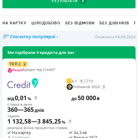
4
РЕЗУЛЬТАТИ
НА КАРТКУ
ЦІЛОДОБОВО
БЕЗ ВІДМОВИ
БЕЗ ДЗВІНКІВ
Г
Спочатку популярні
Оновлено 04.08.2026
Ми підібрали 4 кредита для вас
ТОП 2
Кредит від Credit7
Акція
4,7
73
FinAwards 2026
0,01
50 000
від
%
до
₴
ставка в день
360
—
365
днів
термін
1 132,58
—
3 845,25
%
реальна річна процентна ставка
На картку
За 3 хв
Готівкою
Видача 24/7