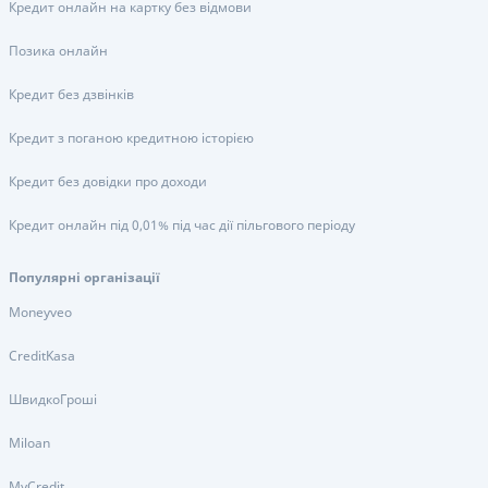
Кредит онлайн на картку без відмови
Позика онлайн
Кредит без дзвінків
Кредит з поганою кредитною історією
Кредит без довідки про доходи
Кредит онлайн під 0,01% під час дії пільгового періоду
Популярні організації
Moneyveo
CreditKasa
ШвидкоГроші
Miloan
MyCredit