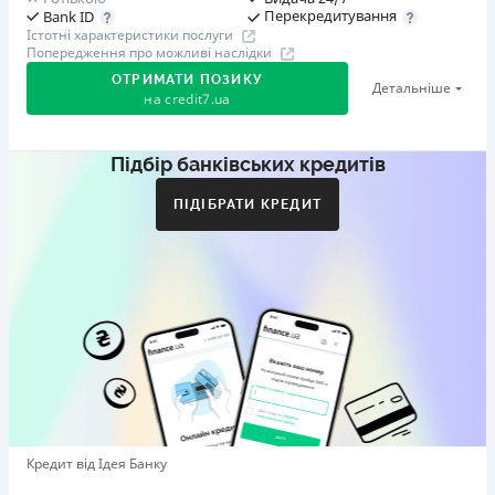
Перекредитування
Bank ID
Істотні характеристики послуги
Попередження про можливі наслідки
ОТРИМАТИ ПОЗИКУ
Детальніше
на
credit7.ua
Підбір банківських кредитів
Акція: «Кешбек за друга»
Клієнт ділиться реферальним посиланням з другом.
ПІДІБРАТИ КРЕДИТ
Коли друг реєструється та отримує перший кредит
(від 1000 грн), клієнт автоматично отримує 400 грн
кешбеку. Акція триває до 10.12.2026
🥉 Бронза FinAwards 2026
Бронзовий призер FinAwards 2026 «Найкраща програма
лояльності»
Перший займ
вiд 0,01%/день до 30 000 ₴
Повторний займ
Кредит від Ідея Банку
вiд 0,95%/день до 50 000 ₴