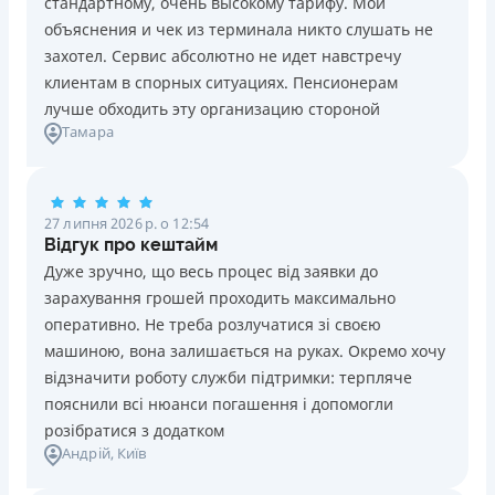
стандартному, очень высокому тарифу. Мои
Ліцензія НБУ №10
Знижена процентна ставка 0,01% в день для нових
объяснения и чек из терминала никто слушать не
клієнтів на період від 3 до 30 днів (після цього діє
Вся інформація про кредит
захотел. Сервис абсолютно не идет навстречу
стандартна ставка 1%)
клиентам в спорных ситуациях. Пенсионерам
Запитуються лише дані паспорта, ІПН, номер
лучше обходить эту организацию стороной
банківської картки й телефону
Детальніше
ОТРИМАТИ ПОЗИКУ
Тамара
Оформляються кредити онлайн 24/7. Розглядаються
100% заявок, зокрема анкети клієнтів з проблемною
кредитною історією
27 липня 2026 р. о 12:54
Переказуються гроші на банківську картку відразу
Відгук про кештайм
після підписання електронного договору про надання
Дуже зручно, що весь процес від заявки до
кредиту
зарахування грошей проходить максимально
Даруються знижки до -99% постійним клієнтам на
оперативно. Не треба розлучатися зі своєю
майбутні кредити згідно з програмою лояльності
машиною, вона залишається на руках. Окремо хочу
Програма лояльності для постійних клієнтів
відзначити роботу служби підтримки: терпляче
Цілодобова підтримка
в Viber, Telegram, Facebook
пояснили всі нюанси погашення і допомогли
розібратися з додатком
Недоліки
Андрій
, Київ
Нема кредиту для юросіб (ФОП)
Немає цілодобової підтримки
по телефону