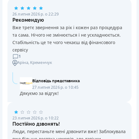
Погашення
26 липня 2026 р. о 22:29
Оплата на розрахунковий рахунок
Рекомендую
Онлайн (через сайт або інтернет-банкінг)
Вже третє звернення за рік і кожен раз процедура
Через термінали Приватбанку
та сама. Нічого не змінюється і не ускладнюється.
Через термінали самообслуговування
Стабільність це те чого чекаєш від фінансового
Ліцензія НБУ
сервісу
Ліцензія переоформлена 14.03.2024 р.
1
Аріна
, Кременчук
Вся інформація про кредит
Відповідь представника
Детальніше
ОТРИМАТИ ПОЗИКУ
27 липня 2026 р. о 10:45
Дякуємо за відгук!
23 липня 2026 р. о 10:22
Постійно дзвонять!
Люди, перестаньте мені дзвонити вже! Заблокувала
вже більше десятка номерів, але дзвінки