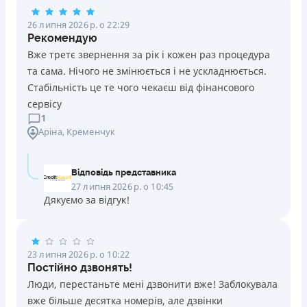
Погашення
26 липня 2026 р. о 22:29
Оплата на розрахунковий рахунок
Рекомендую
Детальніше
Онлайн (через сайт або інтернет-банкінг)
ОТРИМАТИ ПОЗИКУ
Вже третє звернення за рік і кожен раз процедура
Через термінали Приватбанку
та сама. Нічого не змінюється і не ускладнюється.
Через термінали самообслуговування
Стабільність це те чого чекаєш від фінансового
Ліцензія НБУ
сервісу
Ліцензія переоформлена 14.03.2024 р.
1
Аріна
, Кременчук
Детальніше
ОТРИМАТИ ПОЗИКУ
Відповідь представника
27 липня 2026 р. о 10:45
Дякуємо за відгук!
23 липня 2026 р. о 10:22
Постійно дзвонять!
Люди, перестаньте мені дзвонити вже! Заблокувала
вже більше десятка номерів, але дзвінки