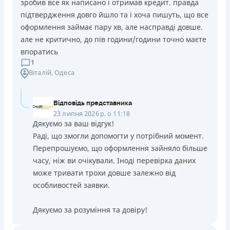
зробив все як написано і отримав кредит. правда
підтвердження довго йшло та і хоча пишуть, що все
оформлення займає пару хв, але насправді довше.
але не критично, до пів години/години точно маєте
впоратись
1
Віталій
, Одеса
Відповідь представника
23 липня 2026 р. о 11:18
Дякуємо за ваш відгук!
Раді, що змогли допомогти у потрібний момент.
Перепрошуємо, що оформлення зайняло більше
часу, ніж ви очікували. Іноді перевірка даних
може тривати трохи довше залежно від
особливостей заявки.
Дякуємо за розуміння та довіру!