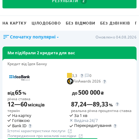
2
РЕЗУЛЬТАТИ
НА КАРТКУ
ЦІЛОДОБОВО
БЕЗ ВІДМОВИ
БЕЗ ДЗВІНКІВ
Г
Спочатку популярні
Оновлено 04.08.2026
Ми підібрали 2 кредита для вас
Кредит від Ідея Банку
3,3
0
FinAwards 2026
65
500 000
від
%
до
₴
річна ставка
12
—
60
87,24
—
89,33
місяців
%
термін
реальна річна процентна ставка
На картку
За 1 хв
Готівкою
Видача 24/7
Перекредитування
Bank ID
Істотні характеристики послуги
Попередження про можливі наслідки