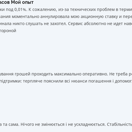
часов Мой опыт
ки под 0,01%. К сожалению, из-за технических проблем в тер
мпания моментально аннулировала мою акционную ставку и пере
нала никто слушать не захотел. Сервис абсолютно не идет нав
тороной
ахування грошей проходить максимально оперативно. Не треба 
 підтримки: терпляче пояснили всі нюанси погашення і допомог
 та сама. Нічого не змінюється і не ускладнюється. Стабільність