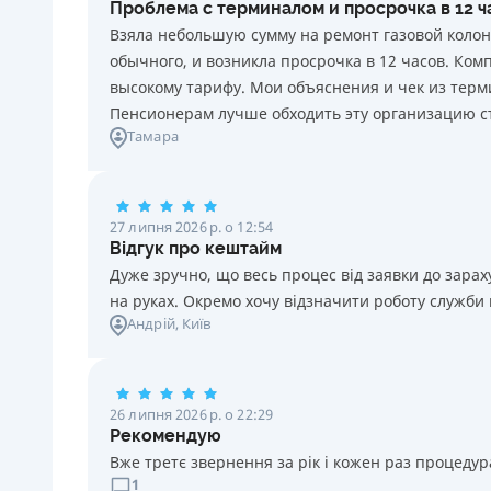
Проблема с терминалом и просрочка в 12 
20 грн за кожен день порушення. Штраф не
Взяла небольшую сумму на ремонт газовой колон
нараховується та не сплачується протягом 3 (трьох)
обычного, и возникла просрочка в 12 часов. Ко
календарних днів поспіль, після закінчення терміну
высокому тарифу. Мои объяснения и чек из терми
сплати відповідного платежу, якщо Споживач у цей
Пенсионерам лучше обходить эту организацию с
строк сплатить заборгованість за кредитом.
Тамара
Необхідні документи
Паспорт
,
ІПН
Вік
27 липня 2026 р. о 12:54
18 - 70 років
Відгук про кештайм
Дуже зручно, що весь процес від заявки до зар
на руках. Окремо хочу відзначити роботу служби
Андрій
, Київ
26 липня 2026 р. о 22:29
Рекомендую
Вже третє звернення за рік і кожен раз процедура
1