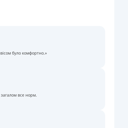
Через термінали Приватбанку
Через термінали самообслуговування
іцензія НБУ
іцензія переоформлена 14.03.2024 р.
ся інформація про кредит
вісом було комфортно.»
 загалом все норм.