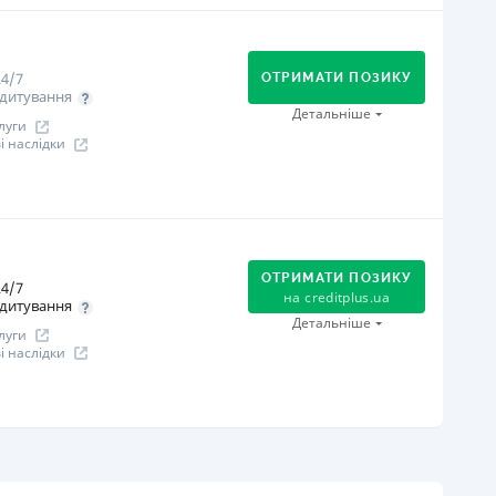
огашення
В касах і терміналах відділень
Оплата на розрахунковий рахунок
4/7
Онлайн (через сайт або інтернет-банкінг)
ОТРИМАТИ ПОЗИКУ
дитування
іцензія НБУ
Детальніше
луги
іцензія НБУ №96
 наслідки
ся інформація про кредит
огашення
В касах і терміналах відділень
Оплата на розрахунковий рахунок
ОТРИМАТИ ПОЗИКУ
4/7
Онлайн (через сайт або інтернет-банкінг)
на
creditplus.ua
дитування
Через термінали самообслуговування
Детальніше
луги
іцензія НБУ
 наслідки
іцензія НБУ №10
ся інформація про кредит
огашення
Оплата на розрахунковий рахунок
Онлайн (через сайт або інтернет-банкінг)