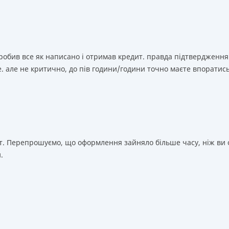
зробив все як написано і отримав кредит. правда підтвердження
. але не критично, до пів години/години точно маєте впоратис
т. Перепрошуємо, що оформлення зайняло більше часу, ніж ви о
.