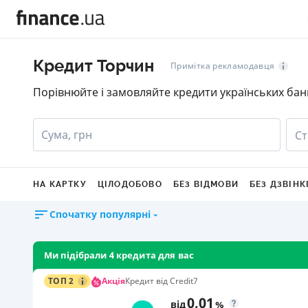
Кредит Торчин
Примітка рекламодавця
Порівнюйте і замовляйте кредити українських бан
Сума, грн
Ст
НА КАРТКУ
ЦІЛОДОБОВО
БЕЗ ВІДМОВИ
БЕЗ ДЗВІНК
Спочатку популярні
Ми підібрали 4 кредита для вас
Акція
ТОП 2
Кредит від Credit7
0,01
від
%