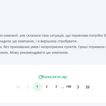
т
ін компанії, але склалася така ситуація, що терміново потрібн
орадили цю компанію, і я вирішила спробувати.
, без прихованих умов і незрозумілих пунктів. Гроші отримала
никло. Можу рекомендувати цю компанію.
ПОКАЗАТИ ЩЕ
…
1
2
3
100