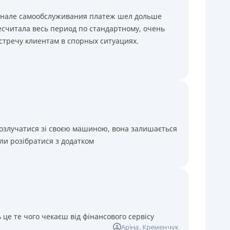
минале самообслуживания платеж шел дольше
считала весь период по стандартному, очень
стречу клиентам в спорных ситуациях.
розлучатися зі своєю машиною, вона залишається
ли розібратися з додатком
 це те чого чекаєш від фінансового сервісу
Аріна
, Кременчук