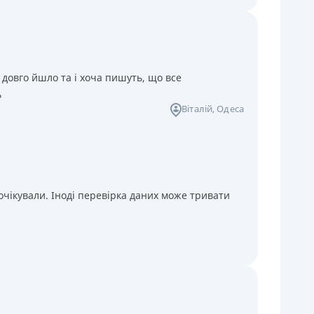
 довго йшло та і хоча пишуть, що все
ь
Віталій
, Одеса
чікували. Іноді перевірка даних може тривати