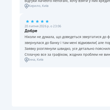
Відгуки начебто непогані, хочу взяти у них креди
Кирило
, Київ
20 липня 2026 р. о 23:06
Добре
Ніколи не думала, що доведеться звертатися до ф
звернулася до банку і там мені відмовили( але п
Заявку розглянули швидко, усе детально пояснили
Сплачую все за графіком, жодних проблем не ви
Інна
, Київ