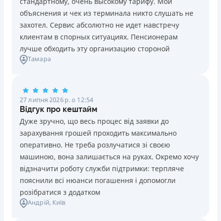
стандартному, очень высокому тарифу. Мои
Ліцензія НБУ №10
Знижена процентна ставка 0,01% в день для нових
объяснения и чек из терминала никто слушать не
клієнтів на період від 3 до 30 днів (після цього діє
Вся інформація про кредит
захотел. Сервис абсолютно не идет навстречу
стандартна ставка 1%)
клиентам в спорных ситуациях. Пенсионерам
Запитуються лише дані паспорта, ІПН, номер
лучше обходить эту организацию стороной
банківської картки й телефону
Детальніше
ОТРИМАТИ ПОЗИКУ
Тамара
Оформляються кредити онлайн 24/7. Розглядаються
100% заявок, зокрема анкети клієнтів з проблемною
кредитною історією
27 липня 2026 р. о 12:54
Переказуються гроші на банківську картку відразу
Відгук про кештайм
після підписання електронного договору про надання
Дуже зручно, що весь процес від заявки до
кредиту
зарахування грошей проходить максимально
Даруються знижки до -99% постійним клієнтам на
оперативно. Не треба розлучатися зі своєю
майбутні кредити згідно з програмою лояльності
машиною, вона залишається на руках. Окремо хочу
Програма лояльності для постійних клієнтів
відзначити роботу служби підтримки: терпляче
Цілодобова підтримка
в Viber, Telegram, Facebook
пояснили всі нюанси погашення і допомогли
розібратися з додатком
Недоліки
Андрій
, Київ
Нема кредиту для юросіб (ФОП)
Немає цілодобової підтримки
по телефону