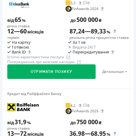
3,3
0
Додаткова комісія за дострокове погашення
FinAwards 2026
у будь-який момент можна повністю погасити позику без
65
500 000
додаткових плат
від
%
до
₴
річна ставка
Страховка
12
—
60
87,24
—
89,33
місяців
%
відсутня
термін
реальна річна процентна ставка
На картку
За 1 хв
Штрафи
Готівкою
Видача 24/7
Неустойка за невиконання та/або неналежне виконання
Перекредитування
Bank ID
Істотні характеристики послуги
споживачем грошових зобов’язань: штраф у розмірі 75%
Попередження про можливі наслідки
від суми невиконаного та/або неналежного виконання
Детальніше
ОТРИМАТИ ПОЗИКУ
зобов’язання на 2-й день кожного факту такого
невиконання та/або неналежного виконання.
Детальніше читайте на сайті МФО.
Кредит від Райффайзен Банку
🥇Переможець FinAwards 2026
Необхідні документи
Переможець FinAwards 2026 «Найкращий кредит
Паспорт
,
ІПН
4,2
0
готівкою»
FinAwards 2026
Вік
Перший займ
18 - 65 років
31,9
750 000
від
%
до
₴
вiд 65%/рік до 500 000 ₴
річна ставка
Переваги
13
—
72
36,98
—
68,95
Додаткова комісія за дострокове погашення
місяців
%