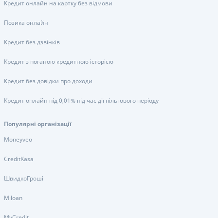
Кредит онлайн на картку без відмови
Позика онлайн
Кредит без дзвінків
Кредит з поганою кредитною історією
Кредит без довідки про доходи
Кредит онлайн під 0,01% під час дії пільгового періоду
Популярні організації
Moneyveo
CreditKasa
ШвидкоГроші
Miloan
MyCredit