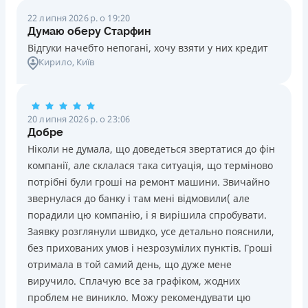
22 липня 2026 р. о 19:20
Думаю оберу Старфин
Відгуки начебто непогані, хочу взяти у них кредит
Кирило
, Київ
20 липня 2026 р. о 23:06
Добре
Ніколи не думала, що доведеться звертатися до фін
компанії, але склалася така ситуація, що терміново
потрібні були гроші на ремонт машини. Звичайно
звернулася до банку і там мені відмовили( але
порадили цю компанію, і я вирішила спробувати.
Заявку розглянули швидко, усе детально пояснили,
без прихованих умов і незрозумілих пунктів. Гроші
отримала в той самий день, що дуже мене
виручило. Сплачую все за графіком, жодних
проблем не виникло. Можу рекомендувати цю