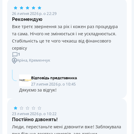
Погашення
26 липня 2026 р. о 22:29
Оплата на розрахунковий рахунок
Рекомендую
Онлайн (через сайт або інтернет-банкінг)
Вже третє звернення за рік і кожен раз процедура
Через термінали Приватбанку
та сама. Нічого не змінюється і не ускладнюється.
Через термінали самообслуговування
Стабільність це те чого чекаєш від фінансового
Ліцензія НБУ
сервісу
Ліцензія переоформлена 14.03.2024 р.
1
Аріна
, Кременчук
Вся інформація про кредит
Відповідь представника
Детальніше
ОТРИМАТИ ПОЗИКУ
27 липня 2026 р. о 10:45
Дякуємо за відгук!
23 липня 2026 р. о 10:22
Постійно дзвонять!
Люди, перестаньте мені дзвонити вже! Заблокувала
вже більше десятка номерів, але дзвінки