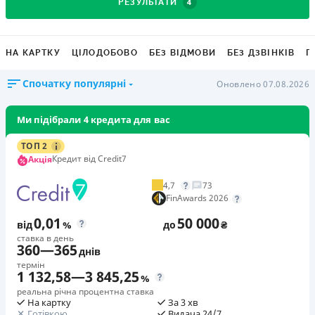
4
РЕЗУЛЬТАТИ
НА КАРТКУ
ЦІЛОДОБОВО
БЕЗ ВІДМОВИ
БЕЗ ДЗВІНКІВ
Г
Спочатку популярні
Оновлено 07.08.2026
Ми підібрали 4 кредита для вас
ТОП 2
Кредит від Credit7
Акція
4,7
73
FinAwards 2026
0,01
50 000
від
%
до
₴
ставка в день
360
—
365
днів
термін
1 132,58
—
3 845,25
%
реальна річна процентна ставка
На картку
За 3 хв
Готівкою
Видача 24/7