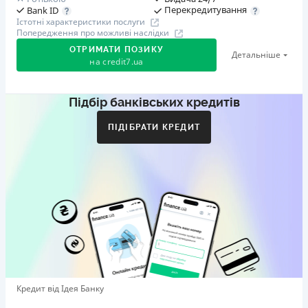
Перекредитування
Bank ID
Істотні характеристики послуги
Попередження про можливі наслідки
ОТРИМАТИ ПОЗИКУ
Детальніше
на
credit7.ua
Підбір банківських кредитів
Акція: «Кешбек за друга»
Клієнт ділиться реферальним посиланням з другом.
ПІДІБРАТИ КРЕДИТ
Коли друг реєструється та отримує перший кредит
(від 1000 грн), клієнт автоматично отримує 400 грн
кешбеку. Акція триває до 10.12.2026
🥉 Бронза FinAwards 2026
Бронзовий призер FinAwards 2026 «Найкраща програма
лояльності»
Перший займ
вiд 0,01%/день до 30 000 ₴
Повторний займ
Кредит від Ідея Банку
вiд 0,95%/день до 50 000 ₴