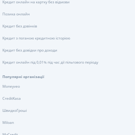
Кредит онлайн на картку без відмови
Позика онлайн
Кредит без дзвінків
Кредит з поганою кредитною історією
Кредит без довідки про доходи
Кредит онлайн під 0,01% під час дії пільгового періоду
Популярні організації
Moneyveo
CreditKasa
ШвидкоГроші
Miloan
MyCredit