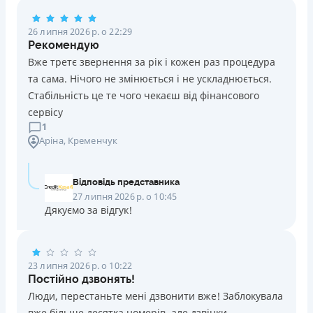
Погашення
26 липня 2026 р. о 22:29
Оплата на розрахунковий рахунок
Рекомендую
Онлайн (через сайт або інтернет-банкінг)
Вже третє звернення за рік і кожен раз процедура
Через термінали Приватбанку
та сама. Нічого не змінюється і не ускладнюється.
Через термінали самообслуговування
Стабільність це те чого чекаєш від фінансового
Ліцензія НБУ
сервісу
Ліцензія переоформлена 14.03.2024 р.
1
Аріна
, Кременчук
Вся інформація про кредит
Відповідь представника
Детальніше
ОТРИМАТИ ПОЗИКУ
27 липня 2026 р. о 10:45
Дякуємо за відгук!
23 липня 2026 р. о 10:22
Постійно дзвонять!
Люди, перестаньте мені дзвонити вже! Заблокувала
вже більше десятка номерів, але дзвінки