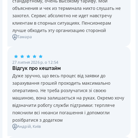
стандартному, очень высокому тарифу. Мои
Ліцензія НБУ №10
Знижена процентна ставка 0,01% в день для нових
объяснения и чек из терминала никто слушать не
клієнтів на період від 3 до 30 днів (після цього діє
Вся інформація про кредит
захотел. Сервис абсолютно не идет навстречу
стандартна ставка 1%)
клиентам в спорных ситуациях. Пенсионерам
Запитуються лише дані паспорта, ІПН, номер
лучше обходить эту организацию стороной
банківської картки й телефону
Детальніше
ОТРИМАТИ ПОЗИКУ
Тамара
Оформляються кредити онлайн 24/7. Розглядаються
100% заявок, зокрема анкети клієнтів з проблемною
кредитною історією
27 липня 2026 р. о 12:54
Переказуються гроші на банківську картку відразу
Відгук про кештайм
після підписання електронного договору про надання
Дуже зручно, що весь процес від заявки до
кредиту
зарахування грошей проходить максимально
Даруються знижки до -99% постійним клієнтам на
оперативно. Не треба розлучатися зі своєю
майбутні кредити згідно з програмою лояльності
машиною, вона залишається на руках. Окремо хочу
Програма лояльності для постійних клієнтів
відзначити роботу служби підтримки: терпляче
Цілодобова підтримка
в Viber, Telegram, Facebook
пояснили всі нюанси погашення і допомогли
розібратися з додатком
Недоліки
Андрій
, Київ
Нема кредиту для юросіб (ФОП)
Немає цілодобової підтримки
по телефону