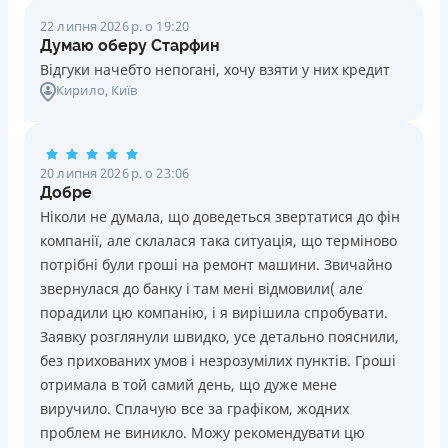
22 липня 2026 р. о 19:20
Думаю оберу Старфин
Відгуки начебто непогані, хочу взяти у них кредит
Кирило
, Київ
20 липня 2026 р. о 23:06
Добре
Ніколи не думала, що доведеться звертатися до фін
компанії, але склалася така ситуація, що терміново
потрібні були гроші на ремонт машини. Звичайно
звернулася до банку і там мені відмовили( але
порадили цю компанію, і я вирішила спробувати.
Заявку розглянули швидко, усе детально пояснили,
без прихованих умов і незрозумілих пунктів. Гроші
отримала в той самий день, що дуже мене
виручило. Сплачую все за графіком, жодних
проблем не виникло. Можу рекомендувати цю