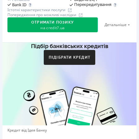
Перекредитування
Bank ID
Істотні характеристики послуги
Попередження про можливі наслідки
ОТРИМАТИ ПОЗИКУ
Детальніше
на
credit7.ua
Підбір банківських кредитів
Акція: «Кешбек за друга»
Клієнт ділиться реферальним посиланням з другом.
ПІДІБРАТИ КРЕДИТ
Коли друг реєструється та отримує перший кредит
(від 1000 грн), клієнт автоматично отримує 400 грн
кешбеку. Акція триває до 10.12.2026
🥉 Бронза FinAwards 2026
Бронзовий призер FinAwards 2026 «Найкраща програма
лояльності»
Перший займ
вiд 0,01%/день до 30 000 ₴
Повторний займ
Кредит від Ідея Банку
вiд 0,95%/день до 50 000 ₴