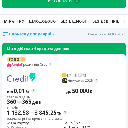
4
РЕЗУЛЬТАТИ
НА КАРТКУ
ЦІЛОДОБОВО
БЕЗ ВІДМОВИ
БЕЗ ДЗВІНКІВ
Г
Спочатку популярні
Оновлено 04.08.2026
Ми підібрали 4 кредита для вас
ТОП 2
Кредит від Credit7
Акція
4,7
73
FinAwards 2026
0,01
50 000
від
%
до
₴
ставка в день
360
—
365
днів
термін
1 132,58
—
3 845,25
%
реальна річна процентна ставка
На картку
За 3 хв
Готівкою
Видача 24/7