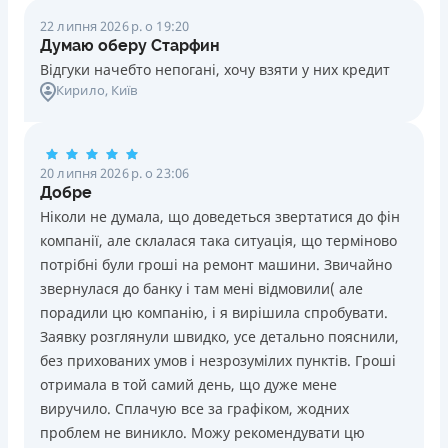
22 липня 2026 р. о 19:20
Думаю оберу Старфин
Відгуки начебто непогані, хочу взяти у них кредит
Кирило
, Київ
20 липня 2026 р. о 23:06
Добре
Ніколи не думала, що доведеться звертатися до фін
компанії, але склалася така ситуація, що терміново
потрібні були гроші на ремонт машини. Звичайно
звернулася до банку і там мені відмовили( але
порадили цю компанію, і я вирішила спробувати.
Заявку розглянули швидко, усе детально пояснили,
без прихованих умов і незрозумілих пунктів. Гроші
отримала в той самий день, що дуже мене
виручило. Сплачую все за графіком, жодних
проблем не виникло. Можу рекомендувати цю