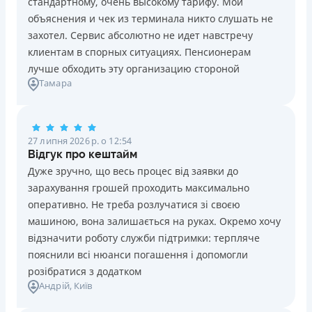
стандартному, очень высокому тарифу. Мои
Ліцензія НБУ №10
Знижена процентна ставка 0,01% в день для нових
объяснения и чек из терминала никто слушать не
клієнтів на період від 3 до 30 днів (після цього діє
Вся інформація про кредит
захотел. Сервис абсолютно не идет навстречу
стандартна ставка 1%)
клиентам в спорных ситуациях. Пенсионерам
Запитуються лише дані паспорта, ІПН, номер
лучше обходить эту организацию стороной
банківської картки й телефону
Детальніше
ОТРИМАТИ ПОЗИКУ
Тамара
Оформляються кредити онлайн 24/7. Розглядаються
100% заявок, зокрема анкети клієнтів з проблемною
кредитною історією
27 липня 2026 р. о 12:54
Переказуються гроші на банківську картку відразу
Відгук про кештайм
після підписання електронного договору про надання
Дуже зручно, що весь процес від заявки до
кредиту
зарахування грошей проходить максимально
Даруються знижки до -99% постійним клієнтам на
оперативно. Не треба розлучатися зі своєю
майбутні кредити згідно з програмою лояльності
машиною, вона залишається на руках. Окремо хочу
Програма лояльності для постійних клієнтів
відзначити роботу служби підтримки: терпляче
Цілодобова підтримка
в Viber, Telegram, Facebook
пояснили всі нюанси погашення і допомогли
розібратися з додатком
Недоліки
Андрій
, Київ
Нема кредиту для юросіб (ФОП)
Немає цілодобової підтримки
по телефону