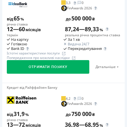
3,3
0
Додаткова комісія за дострокове погашення
FinAwards 2026
у будь-який момент можна повністю погасити позику без
65
500 000
додаткових плат
від
%
до
₴
річна ставка
Страховка
12
—
60
87,24
—
89,33
місяців
%
відсутня
термін
реальна річна процентна ставка
На картку
За 1 хв
Штрафи
Готівкою
Видача 24/7
Неустойка за невиконання та/або неналежне виконання
Перекредитування
Bank ID
Істотні характеристики послуги
споживачем грошових зобов’язань: штраф у розмірі 75%
Попередження про можливі наслідки
від суми невиконаного та/або неналежного виконання
Детальніше
ОТРИМАТИ ПОЗИКУ
зобов’язання на 2-й день кожного факту такого
невиконання та/або неналежного виконання.
Детальніше читайте на сайті МФО.
Кредит від Райффайзен Банку
🥇Переможець FinAwards 2026
Необхідні документи
Переможець FinAwards 2026 «Найкращий кредит
Паспорт
,
ІПН
4,2
0
готівкою»
FinAwards 2026
Вік
Перший займ
18 - 65 років
31,9
750 000
від
%
до
₴
вiд 65%/рік до 500 000 ₴
річна ставка
Переваги
13
—
72
36,98
—
68,95
Додаткова комісія за дострокове погашення
місяців
%