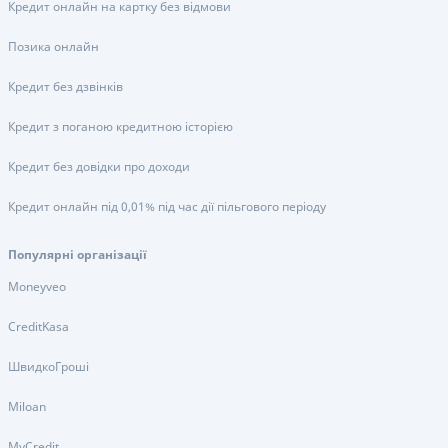
Кредит онлайн на картку без відмови
Позика онлайн
Кредит без дзвінків
Кредит з поганою кредитною історією
Кредит без довідки про доходи
Кредит онлайн під 0,01% під час дії пільгового періоду
Популярні організації
Moneyveo
CreditKasa
ШвидкоГроші
Miloan
MyCredit