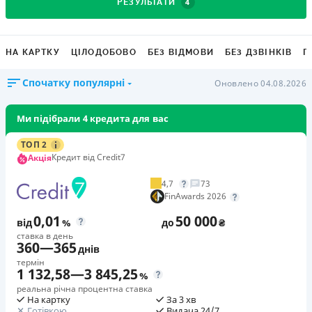
4
РЕЗУЛЬТАТИ
НА КАРТКУ
ЦІЛОДОБОВО
БЕЗ ВІДМОВИ
БЕЗ ДЗВІНКІВ
Г
Спочатку популярні
Оновлено 04.08.2026
Ми підібрали 4 кредита для вас
ТОП 2
Кредит від Credit7
Акція
4,7
73
FinAwards 2026
0,01
50 000
від
%
до
₴
ставка в день
360
—
365
днів
термін
1 132,58
—
3 845,25
%
реальна річна процентна ставка
На картку
За 3 хв
Готівкою
Видача 24/7