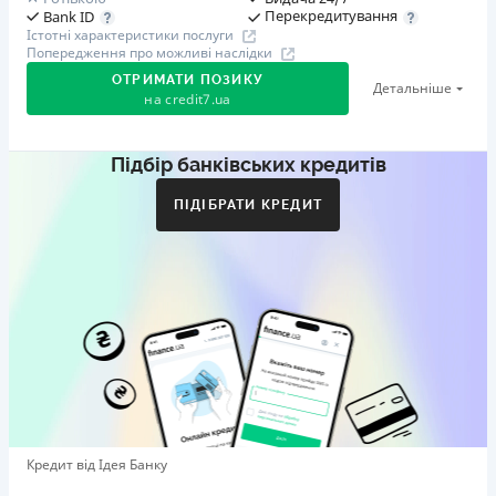
Перекредитування
Bank ID
Істотні характеристики послуги
Попередження про можливі наслідки
ОТРИМАТИ ПОЗИКУ
Детальніше
на
credit7.ua
Підбір банківських кредитів
Акція: «Кешбек за друга»
Клієнт ділиться реферальним посиланням з другом.
ПІДІБРАТИ КРЕДИТ
Коли друг реєструється та отримує перший кредит
(від 1000 грн), клієнт автоматично отримує 400 грн
кешбеку. Акція триває до 10.12.2026
🥉 Бронза FinAwards 2026
Бронзовий призер FinAwards 2026 «Найкраща програма
лояльності»
Перший займ
вiд 0,01%/день до 30 000 ₴
Повторний займ
Кредит від Ідея Банку
вiд 0,95%/день до 50 000 ₴