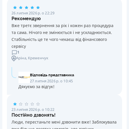
Погашення
26 липня 2026 р. о 22:29
Оплата на розрахунковий рахунок
Рекомендую
Онлайн (через сайт або інтернет-банкінг)
Вже третє звернення за рік і кожен раз процедура
Через термінали Приватбанку
та сама. Нічого не змінюється і не ускладнюється.
Через термінали самообслуговування
Стабільність це те чого чекаєш від фінансового
Ліцензія НБУ
сервісу
Ліцензія переоформлена 14.03.2024 р.
1
Аріна
, Кременчук
Вся інформація про кредит
Відповідь представника
Детальніше
ОТРИМАТИ ПОЗИКУ
27 липня 2026 р. о 10:45
Дякуємо за відгук!
23 липня 2026 р. о 10:22
Постійно дзвонять!
Люди, перестаньте мені дзвонити вже! Заблокувала
вже більше десятка номерів, але дзвінки