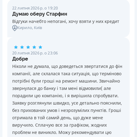
22 липня 2026 р. о 19:20
Думаю оберу Старфин
Відгуки начебто непогані, хочу взяти у них кредит
Кирило
, Київ
20 липня 2026 р. о 23:06
Добре
Ніколи не думала, що доведеться звертатися до фін
компанії, але склалася така ситуація, що терміново
потрібні були гроші на ремонт машини. Звичайно
звернулася до банку і там мені відмовили( але
порадили цю компанію, і я вирішила спробувати.
Заявку розглянули швидко, усе детально пояснили,
без прихованих умов і незрозумілих пунктів. Гроші
отримала в той самий день, що дуже мене
виручило. Сплачую все за графіком, жодних
проблем не виникло. Можу рекомендувати цю