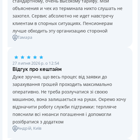
стандартному, очень высокому тарифу. Мои
Ліцензія НБУ №10
Знижена процентна ставка 0,01% в день для нових
объяснения и чек из терминала никто слушать не
клієнтів на період від 3 до 30 днів (після цього діє
Вся інформація про кредит
захотел. Сервис абсолютно не идет навстречу
стандартна ставка 1%)
клиентам в спорных ситуациях. Пенсионерам
Запитуються лише дані паспорта, ІПН, номер
лучше обходить эту организацию стороной
банківської картки й телефону
Детальніше
ОТРИМАТИ ПОЗИКУ
Тамара
Оформляються кредити онлайн 24/7. Розглядаються
100% заявок, зокрема анкети клієнтів з проблемною
кредитною історією
27 липня 2026 р. о 12:54
Переказуються гроші на банківську картку відразу
Відгук про кештайм
після підписання електронного договору про надання
Дуже зручно, що весь процес від заявки до
кредиту
зарахування грошей проходить максимально
Даруються знижки до -99% постійним клієнтам на
оперативно. Не треба розлучатися зі своєю
майбутні кредити згідно з програмою лояльності
машиною, вона залишається на руках. Окремо хочу
Програма лояльності для постійних клієнтів
відзначити роботу служби підтримки: терпляче
Цілодобова підтримка
в Viber, Telegram, Facebook
пояснили всі нюанси погашення і допомогли
розібратися з додатком
Недоліки
Андрій
, Київ
Нема кредиту для юросіб (ФОП)
Немає цілодобової підтримки
по телефону