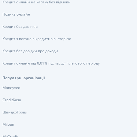
Кредит онлайн на картку без відмови
Позика онлайн
Кредит без дзвінків
Кредит з поганою кредитною історією
Кредит без довідки про доходи
Кредит онлайн під 0,01% під час дії пільгового періоду
Популярні організації
Moneyveo
CreditKasa
ШвидкоГроші
Miloan
MyCredit