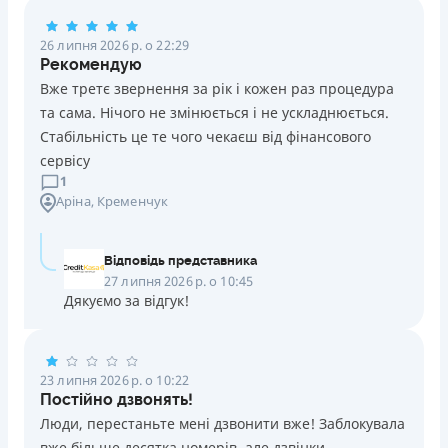
Погашення
26 липня 2026 р. о 22:29
Оплата на розрахунковий рахунок
Рекомендую
Онлайн (через сайт або інтернет-банкінг)
Вже третє звернення за рік і кожен раз процедура
Через термінали Приватбанку
та сама. Нічого не змінюється і не ускладнюється.
Через термінали самообслуговування
Стабільність це те чого чекаєш від фінансового
Ліцензія НБУ
сервісу
Ліцензія переоформлена 14.03.2024 р.
1
Аріна
, Кременчук
Вся інформація про кредит
Відповідь представника
Детальніше
ОТРИМАТИ ПОЗИКУ
27 липня 2026 р. о 10:45
Дякуємо за відгук!
23 липня 2026 р. о 10:22
Постійно дзвонять!
Люди, перестаньте мені дзвонити вже! Заблокувала
вже більше десятка номерів, але дзвінки