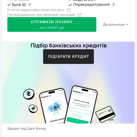
Перекредитування
Bank ID
Істотні характеристики послуги
Попередження про можливі наслідки
ОТРИМАТИ ПОЗИКУ
Детальніше
на
credit7.ua
Підбір банківських кредитів
Акція: «Кешбек за друга»
Клієнт ділиться реферальним посиланням з другом.
ПІДІБРАТИ КРЕДИТ
Коли друг реєструється та отримує перший кредит
(від 1000 грн), клієнт автоматично отримує 400 грн
кешбеку. Акція триває до 10.12.2026
🥉 Бронза FinAwards 2026
Бронзовий призер FinAwards 2026 «Найкраща програма
лояльності»
Перший займ
вiд 0,01%/день до 30 000 ₴
Повторний займ
Кредит від Ідея Банку
вiд 0,95%/день до 50 000 ₴