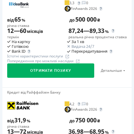
3,3
0
Додаткова комісія за дострокове погашення
FinAwards 2026
у будь-який момент можна повністю погасити позику без
65
500 000
додаткових плат
від
%
до
₴
річна ставка
Страховка
12
—
60
87,24
—
89,33
місяців
%
відсутня
термін
реальна річна процентна ставка
На картку
За 1 хв
Штрафи
Готівкою
Видача 24/7
Неустойка за невиконання та/або неналежне виконання
Перекредитування
Bank ID
Істотні характеристики послуги
споживачем грошових зобов’язань: штраф у розмірі 75%
Попередження про можливі наслідки
від суми невиконаного та/або неналежного виконання
Детальніше
ОТРИМАТИ ПОЗИКУ
зобов’язання на 2-й день кожного факту такого
невиконання та/або неналежного виконання.
Детальніше читайте на сайті МФО.
Кредит від Райффайзен Банку
🥇Переможець FinAwards 2026
Необхідні документи
Переможець FinAwards 2026 «Найкращий кредит
Паспорт
,
ІПН
4,2
0
готівкою»
FinAwards 2026
Вік
Перший займ
18 - 65 років
31,9
750 000
від
%
до
₴
вiд 65%/рік до 500 000 ₴
річна ставка
Переваги
13
—
72
36,98
—
68,95
Додаткова комісія за дострокове погашення
місяців
%