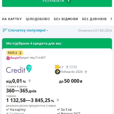
4
РЕЗУЛЬТАТИ
НА КАРТКУ
ЦІЛОДОБОВО
БЕЗ ВІДМОВИ
БЕЗ ДЗВІНКІВ
Г
Спочатку популярні
Оновлено 07.08.2026
Ми підібрали 4 кредита для вас
ТОП 2
Кредит від Credit7
Акція
4,7
73
FinAwards 2026
0,01
50 000
від
%
до
₴
ставка в день
360
—
365
днів
термін
1 132,58
—
3 845,25
%
реальна річна процентна ставка
На картку
За 3 хв
Готівкою
Видача 24/7