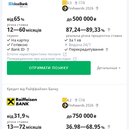
3,3
0
Додаткова комісія за дострокове погашення
FinAwards 2026
у будь-який момент можна повністю погасити позику без
65
500 000
додаткових плат
від
%
до
₴
річна ставка
Страховка
12
—
60
87,24
—
89,33
місяців
%
відсутня
термін
реальна річна процентна ставка
На картку
За 1 хв
Штрафи
Готівкою
Видача 24/7
Неустойка за невиконання та/або неналежне виконання
Перекредитування
Bank ID
Істотні характеристики послуги
споживачем грошових зобов’язань: штраф у розмірі 75%
Попередження про можливі наслідки
від суми невиконаного та/або неналежного виконання
Детальніше
ОТРИМАТИ ПОЗИКУ
зобов’язання на 2-й день кожного факту такого
невиконання та/або неналежного виконання.
Детальніше читайте на сайті МФО.
Кредит від Райффайзен Банку
🥇Переможець FinAwards 2026
Необхідні документи
Переможець FinAwards 2026 «Найкращий кредит
Паспорт
,
ІПН
4,2
0
готівкою»
FinAwards 2026
Вік
Перший займ
18 - 65 років
31,9
750 000
від
%
до
₴
вiд 65%/рік до 500 000 ₴
річна ставка
Переваги
13
—
72
36,98
—
68,95
Додаткова комісія за дострокове погашення
місяців
%