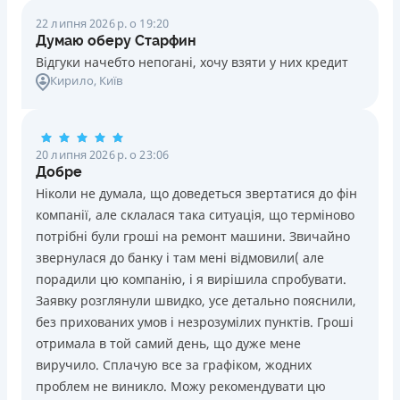
22 липня 2026 р. о 19:20
Думаю оберу Старфин
Відгуки начебто непогані, хочу взяти у них кредит
Кирило
, Київ
20 липня 2026 р. о 23:06
Добре
Ніколи не думала, що доведеться звертатися до фін
компанії, але склалася така ситуація, що терміново
потрібні були гроші на ремонт машини. Звичайно
звернулася до банку і там мені відмовили( але
порадили цю компанію, і я вирішила спробувати.
Заявку розглянули швидко, усе детально пояснили,
без прихованих умов і незрозумілих пунктів. Гроші
отримала в той самий день, що дуже мене
виручило. Сплачую все за графіком, жодних
проблем не виникло. Можу рекомендувати цю