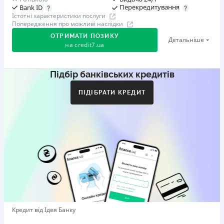
Перекредитування
Bank ID
Істотні характеристики послуги
Попередження про можливі наслідки
ОТРИМАТИ ПОЗИКУ
Детальніше
на
credit7.ua
Підбір банківських кредитів
Акція: «Кешбек за друга»
Клієнт ділиться реферальним посиланням з другом.
ПІДІБРАТИ КРЕДИТ
Коли друг реєструється та отримує перший кредит
(від 1000 грн), клієнт автоматично отримує 400 грн
кешбеку. Акція триває до 10.12.2026
🥉 Бронза FinAwards 2026
Бронзовий призер FinAwards 2026 «Найкраща програма
лояльності»
Перший займ
вiд 0,01%/день до 30 000 ₴
Повторний займ
Кредит від Ідея Банку
вiд 0,95%/день до 50 000 ₴