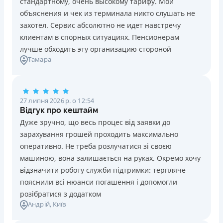
стандартному, очень высокому тарифу. Мои
Ліцензія НБУ №10
Знижена процентна ставка 0,01% в день для нових
объяснения и чек из терминала никто слушать не
клієнтів на період від 3 до 30 днів (після цього діє
Вся інформація про кредит
захотел. Сервис абсолютно не идет навстречу
стандартна ставка 1%)
клиентам в спорных ситуациях. Пенсионерам
Запитуються лише дані паспорта, ІПН, номер
лучше обходить эту организацию стороной
банківської картки й телефону
Детальніше
ОТРИМАТИ ПОЗИКУ
Тамара
Оформляються кредити онлайн 24/7. Розглядаються
100% заявок, зокрема анкети клієнтів з проблемною
кредитною історією
27 липня 2026 р. о 12:54
Переказуються гроші на банківську картку відразу
Відгук про кештайм
після підписання електронного договору про надання
Дуже зручно, що весь процес від заявки до
кредиту
зарахування грошей проходить максимально
Даруються знижки до -99% постійним клієнтам на
оперативно. Не треба розлучатися зі своєю
майбутні кредити згідно з програмою лояльності
машиною, вона залишається на руках. Окремо хочу
Програма лояльності для постійних клієнтів
відзначити роботу служби підтримки: терпляче
Цілодобова підтримка
в Viber, Telegram, Facebook
пояснили всі нюанси погашення і допомогли
розібратися з додатком
Недоліки
Андрій
, Київ
Нема кредиту для юросіб (ФОП)
Немає цілодобової підтримки
по телефону