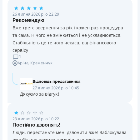
Погашення
26 липня 2026 р. о 22:29
Оплата на розрахунковий рахунок
Рекомендую
Онлайн (через сайт або інтернет-банкінг)
Вже третє звернення за рік і кожен раз процедура
Через термінали Приватбанку
та сама. Нічого не змінюється і не ускладнюється.
Через термінали самообслуговування
Стабільність це те чого чекаєш від фінансового
Ліцензія НБУ
сервісу
Ліцензія переоформлена 14.03.2024 р.
1
Аріна
, Кременчук
Вся інформація про кредит
Відповідь представника
Детальніше
ОТРИМАТИ ПОЗИКУ
27 липня 2026 р. о 10:45
Дякуємо за відгук!
23 липня 2026 р. о 10:22
Постійно дзвонять!
Люди, перестаньте мені дзвонити вже! Заблокувала
вже більше десятка номерів, але дзвінки