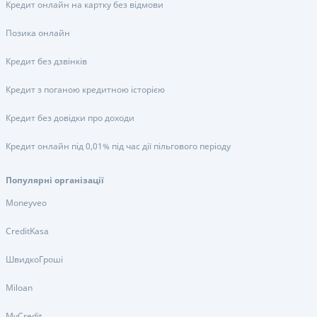
Кредит онлайн на картку без відмови
Позика онлайн
Кредит без дзвінків
Кредит з поганою кредитною історією
Кредит без довідки про доходи
Кредит онлайн під 0,01% під час дії пільгового періоду
Популярні організації
Moneyveo
CreditKasa
ШвидкоГроші
Miloan
MyCredit