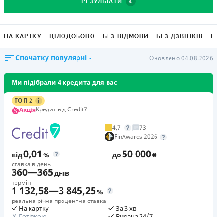
4
РЕЗУЛЬТАТИ
НА КАРТКУ
ЦІЛОДОБОВО
БЕЗ ВІДМОВИ
БЕЗ ДЗВІНКІВ
Г
Спочатку популярні
Оновлено 04.08.2026
Ми підібрали 4 кредита для вас
ТОП 2
Кредит від Credit7
Акція
4,7
73
FinAwards 2026
0,01
50 000
від
%
до
₴
ставка в день
360
—
365
днів
термін
1 132,58
—
3 845,25
%
реальна річна процентна ставка
На картку
За 3 хв
Готівкою
Видача 24/7