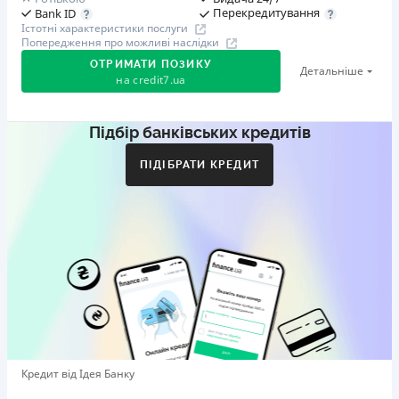
Перекредитування
Bank ID
Істотні характеристики послуги
Попередження про можливі наслідки
ОТРИМАТИ ПОЗИКУ
Детальніше
на
credit7.ua
Підбір банківських кредитів
Акція: «Кешбек за друга»
Клієнт ділиться реферальним посиланням з другом.
ПІДІБРАТИ КРЕДИТ
Коли друг реєструється та отримує перший кредит
(від 1000 грн), клієнт автоматично отримує 400 грн
кешбеку. Акція триває до 10.12.2026
🥉 Бронза FinAwards 2026
Бронзовий призер FinAwards 2026 «Найкраща програма
лояльності»
Перший займ
вiд 0,01%/день до 30 000 ₴
Повторний займ
Кредит від Ідея Банку
вiд 0,95%/день до 50 000 ₴