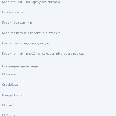
Кредит онлайн на картку без відмови
Позика онлайн
Кредит без дзвінків
Кредит з поганою кредитною історією
Кредит без довідки про доходи
Кредит онлайн під 0,01% під час дії пільгового періоду
Популярні організації
Moneyveo
CreditKasa
ШвидкоГроші
Miloan
MyCredit