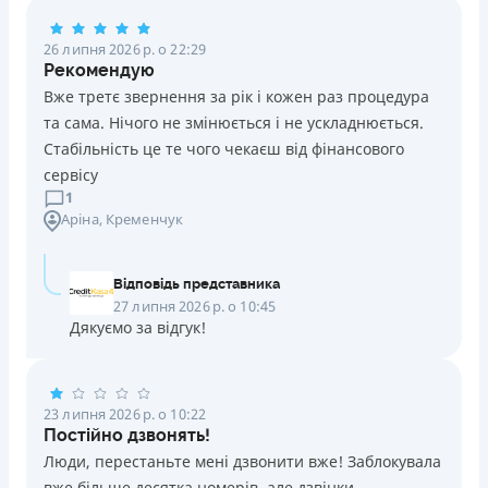
Погашення
26 липня 2026 р. о 22:29
Оплата на розрахунковий рахунок
Рекомендую
Онлайн (через сайт або інтернет-банкінг)
Вже третє звернення за рік і кожен раз процедура
Через термінали Приватбанку
та сама. Нічого не змінюється і не ускладнюється.
Через термінали самообслуговування
Стабільність це те чого чекаєш від фінансового
Ліцензія НБУ
сервісу
Ліцензія переоформлена 14.03.2024 р.
1
Аріна
, Кременчук
Вся інформація про кредит
Відповідь представника
Детальніше
ОТРИМАТИ ПОЗИКУ
27 липня 2026 р. о 10:45
Дякуємо за відгук!
23 липня 2026 р. о 10:22
Постійно дзвонять!
Люди, перестаньте мені дзвонити вже! Заблокувала
вже більше десятка номерів, але дзвінки