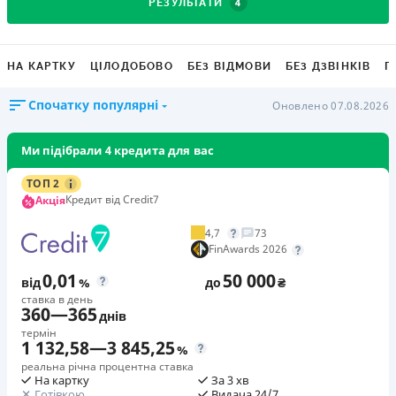
4
РЕЗУЛЬТАТИ
НА КАРТКУ
ЦІЛОДОБОВО
БЕЗ ВІДМОВИ
БЕЗ ДЗВІНКІВ
Г
Спочатку популярні
Оновлено 07.08.2026
Ми підібрали 4 кредита для вас
ТОП 2
Кредит від Credit7
Акція
4,7
73
FinAwards 2026
0,01
50 000
від
%
до
₴
ставка в день
360
—
365
днів
термін
1 132,58
—
3 845,25
%
реальна річна процентна ставка
На картку
За 3 хв
Готівкою
Видача 24/7