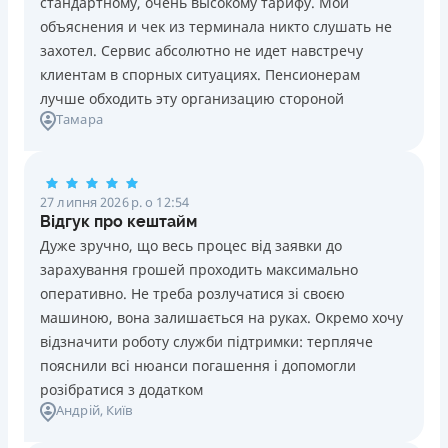
стандартному, очень высокому тарифу. Мои
Ліцензія НБУ №10
Знижена процентна ставка 0,01% в день для нових
объяснения и чек из терминала никто слушать не
клієнтів на період від 3 до 30 днів (після цього діє
Вся інформація про кредит
захотел. Сервис абсолютно не идет навстречу
стандартна ставка 1%)
клиентам в спорных ситуациях. Пенсионерам
Запитуються лише дані паспорта, ІПН, номер
лучше обходить эту организацию стороной
банківської картки й телефону
Детальніше
ОТРИМАТИ ПОЗИКУ
Тамара
Оформляються кредити онлайн 24/7. Розглядаються
100% заявок, зокрема анкети клієнтів з проблемною
кредитною історією
27 липня 2026 р. о 12:54
Переказуються гроші на банківську картку відразу
Відгук про кештайм
після підписання електронного договору про надання
Дуже зручно, що весь процес від заявки до
кредиту
зарахування грошей проходить максимально
Даруються знижки до -99% постійним клієнтам на
оперативно. Не треба розлучатися зі своєю
майбутні кредити згідно з програмою лояльності
машиною, вона залишається на руках. Окремо хочу
Програма лояльності для постійних клієнтів
відзначити роботу служби підтримки: терпляче
Цілодобова підтримка
в Viber, Telegram, Facebook
пояснили всі нюанси погашення і допомогли
розібратися з додатком
Недоліки
Андрій
, Київ
Нема кредиту для юросіб (ФОП)
Немає цілодобової підтримки
по телефону