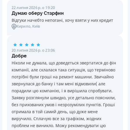
22 липня 2026 р. о 19:20
Думаю оберу Старфин
Відгуки начебто непогані, хочу взяти у них кредит
Кирило
, Київ
20 липня 2026 р. о 23:06
Добре
Ніколи не думала, що доведеться звертатися до фін
компанії, але склалася така ситуація, що терміново
потрібні були гроші на ремонт машини. Звичайно
звернулася до банку і там мені відмовили( але
порадили цю компанію, і я вирішила спробувати.
Заявку розглянули швидко, усе детально пояснили,
без прихованих умов і незрозумілих пунктів. Гроші
отримала в той самий день, що дуже мене
виручило. Сплачую все за графіком, жодних
проблем не виникло. Можу рекомендувати цю