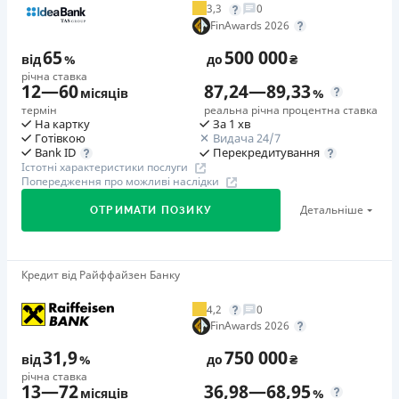
3,3
0
Додаткова комісія за дострокове погашення
FinAwards 2026
у будь-який момент можна повністю погасити позику без
65
500 000
додаткових плат
від
%
до
₴
річна ставка
Страховка
12
—
60
87,24
—
89,33
місяців
%
відсутня
термін
реальна річна процентна ставка
На картку
За 1 хв
Штрафи
Готівкою
Видача 24/7
Неустойка за невиконання та/або неналежне виконання
Перекредитування
Bank ID
Істотні характеристики послуги
споживачем грошових зобов’язань: штраф у розмірі 75%
Попередження про можливі наслідки
від суми невиконаного та/або неналежного виконання
Детальніше
ОТРИМАТИ ПОЗИКУ
зобов’язання на 2-й день кожного факту такого
невиконання та/або неналежного виконання.
Детальніше читайте на сайті МФО.
Кредит від Райффайзен Банку
🥇Переможець FinAwards 2026
Необхідні документи
Переможець FinAwards 2026 «Найкращий кредит
Паспорт
,
ІПН
4,2
0
готівкою»
FinAwards 2026
Вік
Перший займ
18 - 65 років
31,9
750 000
від
%
до
₴
вiд 65%/рік до 500 000 ₴
річна ставка
Переваги
13
—
72
36,98
—
68,95
Додаткова комісія за дострокове погашення
місяців
%