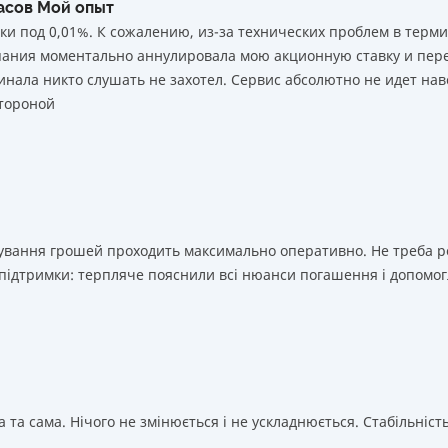
часов Мой опыт
ки под 0,01%. К сожалению, из-за технических проблем в тер
мпания моментально аннулировала мою акционную ставку и пере
нала никто слушать не захотел. Сервис абсолютно не идет нав
тороной
ахування грошей проходить максимально оперативно. Не треба 
 підтримки: терпляче пояснили всі нюанси погашення і допомог
 та сама. Нічого не змінюється і не ускладнюється. Стабільність