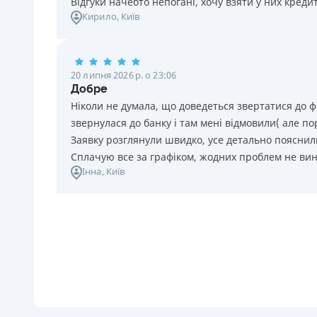
Відгуки начебто непогані, хочу взяти у них креди
Кирило
, Київ
20 липня 2026 р. о 23:06
Добре
Ніколи не думала, що доведеться звертатися до ф
звернулася до банку і там мені відмовили( але п
Заявку розглянули швидко, усе детально пояснили
Сплачую все за графіком, жодних проблем не ви
Інна
, Київ