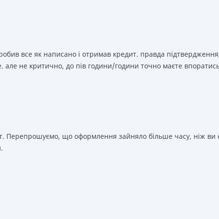
зробив все як написано і отримав кредит. правда підтвердження
. але не критично, до пів години/години точно маєте впоратис
т. Перепрошуємо, що оформлення зайняло більше часу, ніж ви о
.