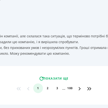
т
ін компанії, але склалася така ситуація, що терміново потрібн
орадили цю компанію, і я вирішила спробувати.
, без прихованих умов і незрозумілих пунктів. Гроші отримала
никло. Можу рекомендувати цю компанію.
ПОКАЗАТИ ЩЕ
…
1
2
3
100