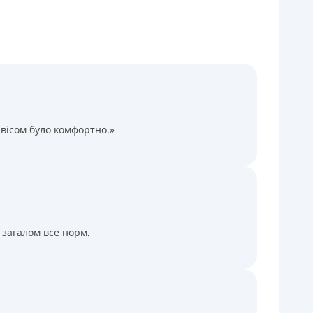
Через термінали Приватбанку
Через термінали самообслуговування
іцензія НБУ
іцензія переоформлена 14.03.2024 р.
ся інформація про кредит
вісом було комфортно.»
 загалом все норм.