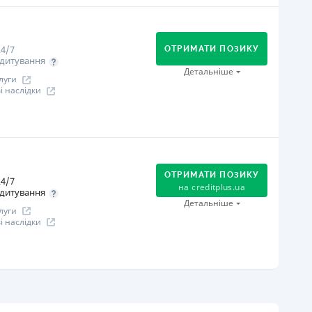
огашення
В касах і терміналах відділень
Оплата на розрахунковий рахунок
4/7
Онлайн (через сайт або інтернет-банкінг)
ОТРИМАТИ ПОЗИКУ
дитування
іцензія НБУ
Детальніше
луги
іцензія НБУ №96
 наслідки
ся інформація про кредит
огашення
В касах і терміналах відділень
Оплата на розрахунковий рахунок
ОТРИМАТИ ПОЗИКУ
4/7
Онлайн (через сайт або інтернет-банкінг)
на
creditplus.ua
дитування
Через термінали самообслуговування
Детальніше
луги
іцензія НБУ
 наслідки
іцензія НБУ №10
ся інформація про кредит
огашення
Оплата на розрахунковий рахунок
Онлайн (через сайт або інтернет-банкінг)