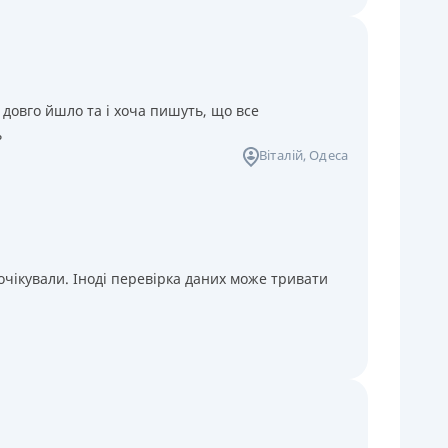
 довго йшло та і хоча пишуть, що все
ь
Віталій
, Одеса
чікували. Іноді перевірка даних може тривати