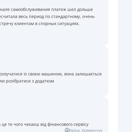
минале самообслуживания платеж шел дольше
считала весь период по стандартному, очень
стречу клиентам в спорных ситуациях.
розлучатися зі своєю машиною, вона залишається
ли розібратися з додатком
 це те чого чекаєш від фінансового сервісу
Аріна
, Кременчук