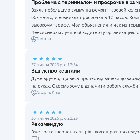
Проблема с терминалом и просрочка в 12 
20 грн за кожен день порушення. Штраф не
Взяла небольшую сумму на ремонт газовой колон
нараховується та не сплачується протягом 3 (трьох)
обычного, и возникла просрочка в 12 часов. Ко
календарних днів поспіль, після закінчення терміну
высокому тарифу. Мои объяснения и чек из терми
сплати відповідного платежу, якщо Споживач у цей
Пенсионерам лучше обходить эту организацию с
строк сплатить заборгованість за кредитом.
Тамара
Необхідні документи
Паспорт
,
ІПН
Вік
27 липня 2026 р. о 12:54
18 - 70 років
Відгук про кештайм
Дуже зручно, що весь процес від заявки до зар
на руках. Окремо хочу відзначити роботу служби
Андрій
, Київ
26 липня 2026 р. о 22:29
Рекомендую
Вже третє звернення за рік і кожен раз процедура
1