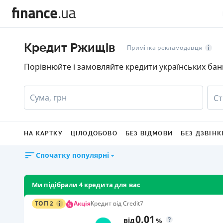
Кредит Ржищів
Примітка рекламодавця
Порівнюйте і замовляйте кредити українських бан
Сума, грн
Ст
НА КАРТКУ
ЦІЛОДОБОВО
БЕЗ ВІДМОВИ
БЕЗ ДЗВІНК
Спочатку популярні
Ми підібрали 4 кредита для вас
Акція
ТОП 2
Кредит від Credit7
0,01
від
%