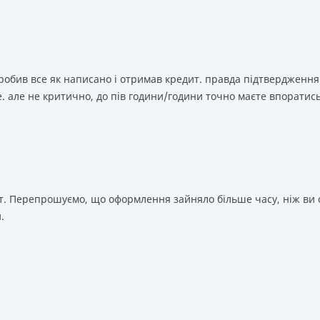
зробив все як написано і отримав кредит. правда підтвердження
. але не критично, до пів години/години точно маєте впоратис
т. Перепрошуємо, що оформлення зайняло більше часу, ніж ви о
.