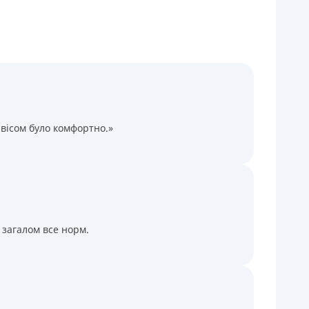
Через термінали Приватбанку
Через термінали самообслуговування
іцензія НБУ
іцензія переоформлена 14.03.2024 р.
ся інформація про кредит
вісом було комфортно.»
 загалом все норм.