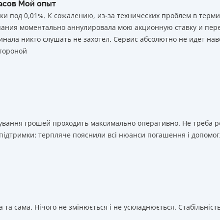
часов Мой опыт
ки под 0,01%. К сожалению, из-за технических проблем в тер
мпания моментально аннулировала мою акционную ставку и пере
нала никто слушать не захотел. Сервис абсолютно не идет нав
тороной
ахування грошей проходить максимально оперативно. Не треба 
 підтримки: терпляче пояснили всі нюанси погашення і допомог
 та сама. Нічого не змінюється і не ускладнюється. Стабільність