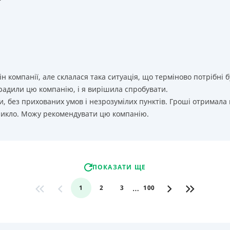
т
ін компанії, але склалася така ситуація, що терміново потрібн
орадили цю компанію, і я вирішила спробувати.
, без прихованих умов і незрозумілих пунктів. Гроші отримала
никло. Можу рекомендувати цю компанію.
ПОКАЗАТИ ЩЕ
…
1
2
3
100