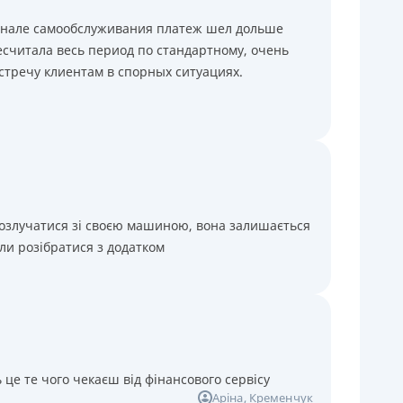
минале самообслуживания платеж шел дольше
считала весь период по стандартному, очень
стречу клиентам в спорных ситуациях.
розлучатися зі своєю машиною, вона залишається
ли розібратися з додатком
 це те чого чекаєш від фінансового сервісу
Аріна
, Кременчук