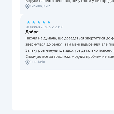
Відгуки начебто непогані, хочу взяти у них креди
Кирило
, Київ
20 липня 2026 р. о 23:06
Добре
Ніколи не думала, що доведеться звертатися до ф
звернулася до банку і там мені відмовили( але п
Заявку розглянули швидко, усе детально пояснили
Сплачую все за графіком, жодних проблем не ви
Інна
, Київ