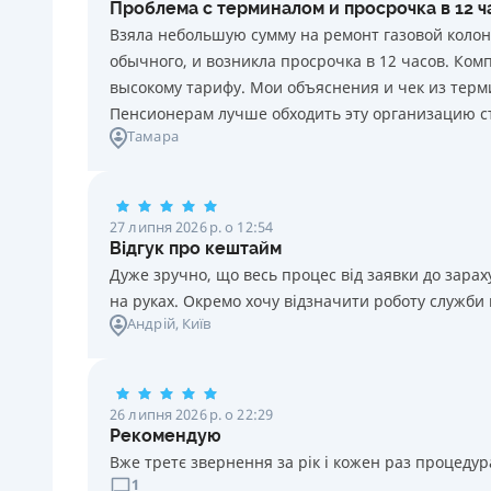
Проблема с терминалом и просрочка в 12 
20 грн за кожен день порушення. Штраф не
Взяла небольшую сумму на ремонт газовой колон
нараховується та не сплачується протягом 3 (трьох)
обычного, и возникла просрочка в 12 часов. Ко
календарних днів поспіль, після закінчення терміну
высокому тарифу. Мои объяснения и чек из терми
сплати відповідного платежу, якщо Споживач у цей
Пенсионерам лучше обходить эту организацию с
строк сплатить заборгованість за кредитом.
Тамара
Необхідні документи
Паспорт
,
ІПН
Вік
27 липня 2026 р. о 12:54
18 - 70 років
Відгук про кештайм
Дуже зручно, що весь процес від заявки до зар
на руках. Окремо хочу відзначити роботу служби
Андрій
, Київ
26 липня 2026 р. о 22:29
Рекомендую
Вже третє звернення за рік і кожен раз процедура
1