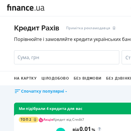
Кредит Рахів
Примітка рекламодавця
Порівнюйте і замовляйте кредити українських бан
Сума, грн
Ст
НА КАРТКУ
ЦІЛОДОБОВО
БЕЗ ВІДМОВИ
БЕЗ ДЗВІНК
Спочатку популярні
Ми підібрали 4 кредита для вас
Акція
ТОП 2
Кредит від Credit7
0,01
від
%