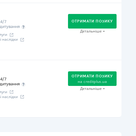
огашення
В касах і терміналах відділень
Оплата на розрахунковий рахунок
4/7
Онлайн (через сайт або інтернет-банкінг)
ОТРИМАТИ ПОЗИКУ
дитування
іцензія НБУ
Детальніше
луги
іцензія НБУ №96
 наслідки
ся інформація про кредит
огашення
В касах і терміналах відділень
Оплата на розрахунковий рахунок
ОТРИМАТИ ПОЗИКУ
4/7
Онлайн (через сайт або інтернет-банкінг)
на
creditplus.ua
дитування
Через термінали самообслуговування
Детальніше
луги
іцензія НБУ
 наслідки
іцензія НБУ №10
ся інформація про кредит
огашення
Оплата на розрахунковий рахунок
Онлайн (через сайт або інтернет-банкінг)