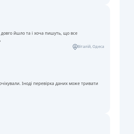
 довго йшло та і хоча пишуть, що все
ь
Віталій
, Одеса
чікували. Іноді перевірка даних може тривати