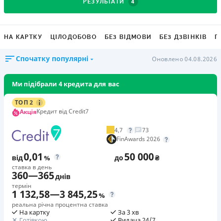
4
РЕЗУЛЬТАТИ
НА КАРТКУ
ЦІЛОДОБОВО
БЕЗ ВІДМОВИ
БЕЗ ДЗВІНКІВ
Г
Спочатку популярні
Оновлено 04.08.2026
Ми підібрали 4 кредита для вас
ТОП 2
Кредит від Credit7
Акція
4,7
73
FinAwards 2026
0,01
50 000
від
%
до
₴
ставка в день
360
—
365
днів
термін
1 132,58
—
3 845,25
%
реальна річна процентна ставка
На картку
За 3 хв
Готівкою
Видача 24/7