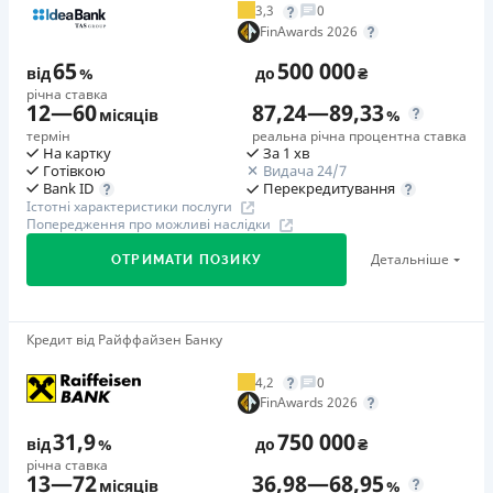
3,3
0
Додаткова комісія за дострокове погашення
FinAwards 2026
у будь-який момент можна повністю погасити позику без
65
500 000
додаткових плат
від
%
до
₴
річна ставка
Страховка
12
—
60
87,24
—
89,33
місяців
%
відсутня
термін
реальна річна процентна ставка
На картку
За 1 хв
Штрафи
Готівкою
Видача 24/7
Неустойка за невиконання та/або неналежне виконання
Перекредитування
Bank ID
Істотні характеристики послуги
споживачем грошових зобов’язань: штраф у розмірі 75%
Попередження про можливі наслідки
від суми невиконаного та/або неналежного виконання
Детальніше
ОТРИМАТИ ПОЗИКУ
зобов’язання на 2-й день кожного факту такого
невиконання та/або неналежного виконання.
Детальніше читайте на сайті МФО.
Кредит від Райффайзен Банку
🥇Переможець FinAwards 2026
Необхідні документи
Переможець FinAwards 2026 «Найкращий кредит
Паспорт
,
ІПН
4,2
0
готівкою»
FinAwards 2026
Вік
Перший займ
18 - 65 років
31,9
750 000
від
%
до
₴
вiд 65%/рік до 500 000 ₴
річна ставка
Переваги
13
—
72
36,98
—
68,95
Додаткова комісія за дострокове погашення
місяців
%