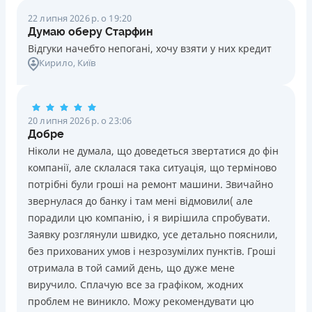
22 липня 2026 р. о 19:20
Думаю оберу Старфин
Відгуки начебто непогані, хочу взяти у них кредит
Кирило
, Київ
20 липня 2026 р. о 23:06
Добре
Ніколи не думала, що доведеться звертатися до фін
компанії, але склалася така ситуація, що терміново
потрібні були гроші на ремонт машини. Звичайно
звернулася до банку і там мені відмовили( але
порадили цю компанію, і я вирішила спробувати.
Заявку розглянули швидко, усе детально пояснили,
без прихованих умов і незрозумілих пунктів. Гроші
отримала в той самий день, що дуже мене
виручило. Сплачую все за графіком, жодних
проблем не виникло. Можу рекомендувати цю