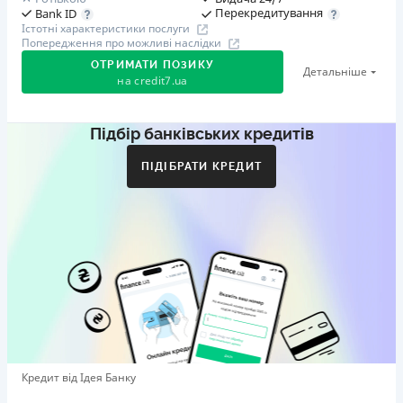
Перекредитування
Bank ID
Істотні характеристики послуги
Попередження про можливі наслідки
ОТРИМАТИ ПОЗИКУ
Детальніше
на
credit7.ua
Підбір банківських кредитів
Акція: «Кешбек за друга»
Клієнт ділиться реферальним посиланням з другом.
ПІДІБРАТИ КРЕДИТ
Коли друг реєструється та отримує перший кредит
(від 1000 грн), клієнт автоматично отримує 400 грн
кешбеку. Акція триває до 10.12.2026
🥉 Бронза FinAwards 2026
Бронзовий призер FinAwards 2026 «Найкраща програма
лояльності»
Перший займ
вiд 0,01%/день до 30 000 ₴
Повторний займ
Кредит від Ідея Банку
вiд 0,95%/день до 50 000 ₴