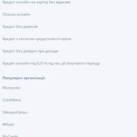
Кредит онлайн на картку без відмови
Позика онлайн
Кредит без дзвінків
Кредит з поганою кредитною історією
Кредит без довідки про доходи
Кредит онлайн під 0,01% під час дії пільгового періоду
Популярні організації
Moneyveo
CreditKasa
ШвидкоГроші
Miloan
MyCredit