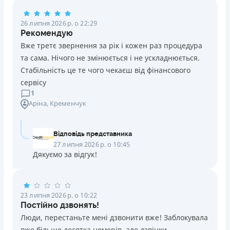
Погашення
26 липня 2026 р. о 22:29
Оплата на розрахунковий рахунок
Рекомендую
Онлайн (через сайт або інтернет-банкінг)
Вже третє звернення за рік і кожен раз процедура
Через термінали Приватбанку
та сама. Нічого не змінюється і не ускладнюється.
Через термінали самообслуговування
Стабільність це те чого чекаєш від фінансового
Ліцензія НБУ
сервісу
Ліцензія переоформлена 14.03.2024 р.
1
Аріна
, Кременчук
Вся інформація про кредит
Відповідь представника
Детальніше
ОТРИМАТИ ПОЗИКУ
27 липня 2026 р. о 10:45
Дякуємо за відгук!
23 липня 2026 р. о 10:22
Постійно дзвонять!
Люди, перестаньте мені дзвонити вже! Заблокувала
вже більше десятка номерів, але дзвінки