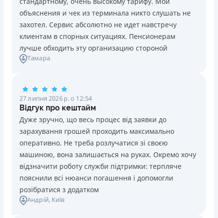
стандартному, очень высокому тарифу. Мои
Ліцензія НБУ №10
Знижена процентна ставка 0,01% в день для нових
объяснения и чек из терминала никто слушать не
клієнтів на період від 3 до 30 днів (після цього діє
Вся інформація про кредит
захотел. Сервис абсолютно не идет навстречу
стандартна ставка 1%)
клиентам в спорных ситуациях. Пенсионерам
Запитуються лише дані паспорта, ІПН, номер
лучше обходить эту организацию стороной
банківської картки й телефону
Детальніше
ОТРИМАТИ ПОЗИКУ
Тамара
Оформляються кредити онлайн 24/7. Розглядаються
100% заявок, зокрема анкети клієнтів з проблемною
кредитною історією
27 липня 2026 р. о 12:54
Переказуються гроші на банківську картку відразу
Відгук про кештайм
після підписання електронного договору про надання
Дуже зручно, що весь процес від заявки до
кредиту
зарахування грошей проходить максимально
Даруються знижки до -99% постійним клієнтам на
оперативно. Не треба розлучатися зі своєю
майбутні кредити згідно з програмою лояльності
машиною, вона залишається на руках. Окремо хочу
Програма лояльності для постійних клієнтів
відзначити роботу служби підтримки: терпляче
Цілодобова підтримка
в Viber, Telegram, Facebook
пояснили всі нюанси погашення і допомогли
розібратися з додатком
Недоліки
Андрій
, Київ
Нема кредиту для юросіб (ФОП)
Немає цілодобової підтримки
по телефону