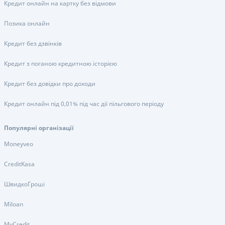
Кредит онлайн на картку без відмови
Позика онлайн
Кредит без дзвінків
Кредит з поганою кредитною історією
Кредит без довідки про доходи
Кредит онлайн під 0,01% під час дії пільгового періоду
Популярні організації
Moneyveo
CreditKasa
ШвидкоГроші
Miloan
MyCredit