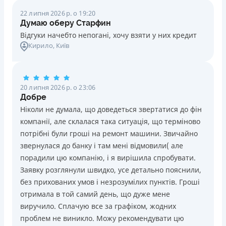
22 липня 2026 р. о 19:20
Думаю оберу Старфин
Відгуки начебто непогані, хочу взяти у них кредит
Кирило
, Київ
20 липня 2026 р. о 23:06
Добре
Ніколи не думала, що доведеться звертатися до фін
компанії, але склалася така ситуація, що терміново
потрібні були гроші на ремонт машини. Звичайно
звернулася до банку і там мені відмовили( але
порадили цю компанію, і я вирішила спробувати.
Заявку розглянули швидко, усе детально пояснили,
без прихованих умов і незрозумілих пунктів. Гроші
отримала в той самий день, що дуже мене
виручило. Сплачую все за графіком, жодних
проблем не виникло. Можу рекомендувати цю