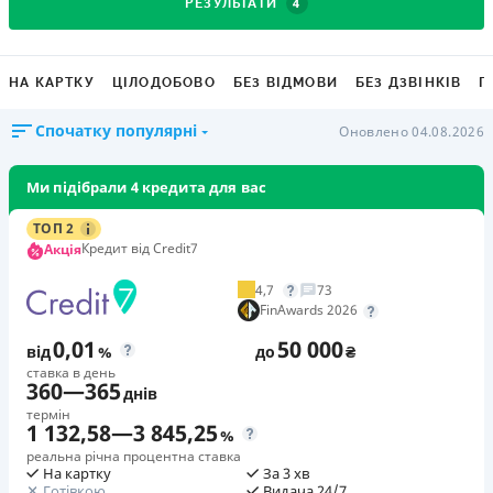
4
РЕЗУЛЬТАТИ
НА КАРТКУ
ЦІЛОДОБОВО
БЕЗ ВІДМОВИ
БЕЗ ДЗВІНКІВ
Г
Спочатку популярні
Оновлено 04.08.2026
Ми підібрали 4 кредита для вас
ТОП 2
Кредит від Credit7
Акція
4,7
73
FinAwards 2026
0,01
50 000
від
%
до
₴
ставка в день
360
—
365
днів
термін
1 132,58
—
3 845,25
%
реальна річна процентна ставка
На картку
За 3 хв
Готівкою
Видача 24/7