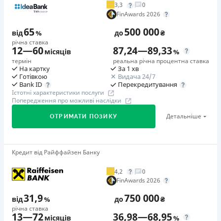
3,3
0
Додаткова комісія за дострокове погашення
FinAwards 2026
у будь-який момент можна повністю погасити позику без
65
500 000
додаткових плат
від
%
до
₴
річна ставка
Страховка
12
—
60
87,24
—
89,33
місяців
%
відсутня
термін
реальна річна процентна ставка
На картку
За 1 хв
Штрафи
Готівкою
Видача 24/7
Неустойка за невиконання та/або неналежне виконання
Перекредитування
Bank ID
Істотні характеристики послуги
споживачем грошових зобов’язань: штраф у розмірі 75%
Попередження про можливі наслідки
від суми невиконаного та/або неналежного виконання
Детальніше
ОТРИМАТИ ПОЗИКУ
зобов’язання на 2-й день кожного факту такого
невиконання та/або неналежного виконання.
Детальніше читайте на сайті МФО.
Кредит від Райффайзен Банку
🥇Переможець FinAwards 2026
Необхідні документи
Переможець FinAwards 2026 «Найкращий кредит
Паспорт
,
ІПН
4,2
0
готівкою»
FinAwards 2026
Вік
Перший займ
18 - 65 років
31,9
750 000
від
%
до
₴
вiд 65%/рік до 500 000 ₴
річна ставка
Переваги
13
—
72
36,98
—
68,95
Додаткова комісія за дострокове погашення
місяців
%