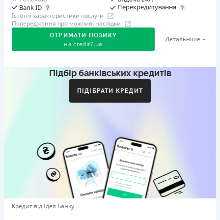
Перекредитування
Bank ID
Істотні характеристики послуги
Попередження про можливі наслідки
ОТРИМАТИ ПОЗИКУ
Детальніше
на
credit7.ua
Підбір банківських кредитів
Акція: «Кешбек за друга»
Клієнт ділиться реферальним посиланням з другом.
ПІДІБРАТИ КРЕДИТ
Коли друг реєструється та отримує перший кредит
(від 1000 грн), клієнт автоматично отримує 400 грн
кешбеку. Акція триває до 10.12.2026
🥉 Бронза FinAwards 2026
Бронзовий призер FinAwards 2026 «Найкраща програма
лояльності»
Перший займ
вiд 0,01%/день до 30 000 ₴
Повторний займ
Кредит від Ідея Банку
вiд 0,95%/день до 50 000 ₴