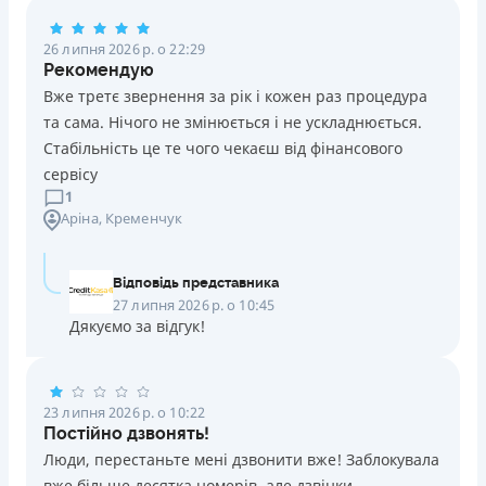
Погашення
26 липня 2026 р. о 22:29
Оплата на розрахунковий рахунок
Рекомендую
Онлайн (через сайт або інтернет-банкінг)
Вже третє звернення за рік і кожен раз процедура
Через термінали Приватбанку
та сама. Нічого не змінюється і не ускладнюється.
Через термінали самообслуговування
Стабільність це те чого чекаєш від фінансового
Ліцензія НБУ
сервісу
Ліцензія переоформлена 14.03.2024 р.
1
Аріна
, Кременчук
Вся інформація про кредит
Відповідь представника
Детальніше
ОТРИМАТИ ПОЗИКУ
27 липня 2026 р. о 10:45
Дякуємо за відгук!
23 липня 2026 р. о 10:22
Постійно дзвонять!
Люди, перестаньте мені дзвонити вже! Заблокувала
вже більше десятка номерів, але дзвінки