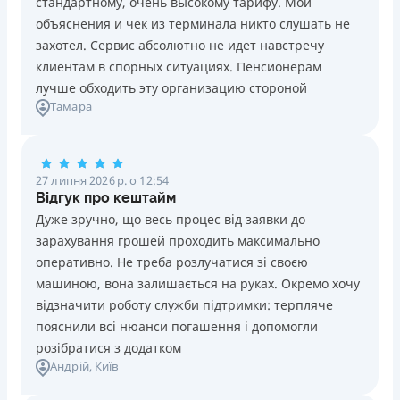
стандартному, очень высокому тарифу. Мои
Ліцензія НБУ №10
Знижена процентна ставка 0,01% в день для нових
объяснения и чек из терминала никто слушать не
клієнтів на період від 3 до 30 днів (після цього діє
Вся інформація про кредит
захотел. Сервис абсолютно не идет навстречу
стандартна ставка 1%)
клиентам в спорных ситуациях. Пенсионерам
Запитуються лише дані паспорта, ІПН, номер
лучше обходить эту организацию стороной
банківської картки й телефону
Детальніше
ОТРИМАТИ ПОЗИКУ
Тамара
Оформляються кредити онлайн 24/7. Розглядаються
100% заявок, зокрема анкети клієнтів з проблемною
кредитною історією
27 липня 2026 р. о 12:54
Переказуються гроші на банківську картку відразу
Відгук про кештайм
після підписання електронного договору про надання
Дуже зручно, що весь процес від заявки до
кредиту
зарахування грошей проходить максимально
Даруються знижки до -99% постійним клієнтам на
оперативно. Не треба розлучатися зі своєю
майбутні кредити згідно з програмою лояльності
машиною, вона залишається на руках. Окремо хочу
Програма лояльності для постійних клієнтів
відзначити роботу служби підтримки: терпляче
Цілодобова підтримка
в Viber, Telegram, Facebook
пояснили всі нюанси погашення і допомогли
розібратися з додатком
Недоліки
Андрій
, Київ
Нема кредиту для юросіб (ФОП)
Немає цілодобової підтримки
по телефону