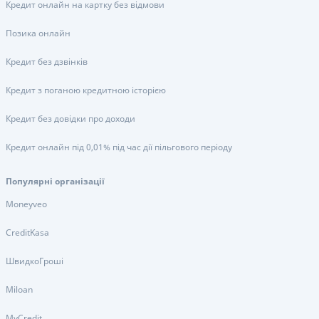
Кредит онлайн на картку без відмови
Позика онлайн
Кредит без дзвінків
Кредит з поганою кредитною історією
Кредит без довідки про доходи
Кредит онлайн під 0,01% під час дії пільгового періоду
Популярні організації
Moneyveo
CreditKasa
ШвидкоГроші
Miloan
MyCredit