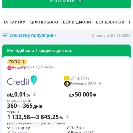
4
РЕЗУЛЬТАТИ
НА КАРТКУ
ЦІЛОДОБОВО
БЕЗ ВІДМОВИ
БЕЗ ДЗВІНКІВ
Г
Спочатку популярні
Оновлено 04.08.2026
Ми підібрали 4 кредита для вас
ТОП 2
Кредит від Credit7
Акція
4,7
73
FinAwards 2026
0,01
50 000
від
%
до
₴
ставка в день
360
—
365
днів
термін
1 132,58
—
3 845,25
%
реальна річна процентна ставка
На картку
За 3 хв
Готівкою
Видача 24/7