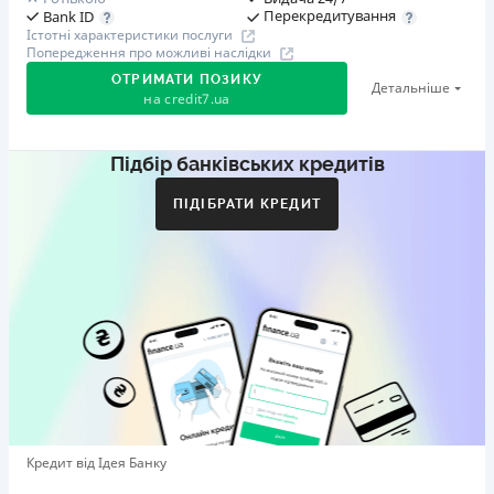
Перекредитування
Bank ID
Істотні характеристики послуги
Попередження про можливі наслідки
ОТРИМАТИ ПОЗИКУ
Детальніше
на
credit7.ua
Підбір банківських кредитів
Акція: «Кешбек за друга»
Клієнт ділиться реферальним посиланням з другом.
ПІДІБРАТИ КРЕДИТ
Коли друг реєструється та отримує перший кредит
(від 1000 грн), клієнт автоматично отримує 400 грн
кешбеку. Акція триває до 10.12.2026
🥉 Бронза FinAwards 2026
Бронзовий призер FinAwards 2026 «Найкраща програма
лояльності»
Перший займ
вiд 0,01%/день до 30 000 ₴
Повторний займ
Кредит від Ідея Банку
вiд 0,95%/день до 50 000 ₴