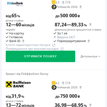
3,3
0
Додаткова комісія за дострокове погашення
FinAwards 2026
у будь-який момент можна повністю погасити позику без
65
500 000
додаткових плат
від
%
до
₴
річна ставка
Страховка
12
—
60
87,24
—
89,33
місяців
%
відсутня
термін
реальна річна процентна ставка
На картку
За 1 хв
Штрафи
Готівкою
Видача 24/7
Неустойка за невиконання та/або неналежне виконання
Перекредитування
Bank ID
Істотні характеристики послуги
споживачем грошових зобов’язань: штраф у розмірі 75%
Попередження про можливі наслідки
від суми невиконаного та/або неналежного виконання
Детальніше
ОТРИМАТИ ПОЗИКУ
зобов’язання на 2-й день кожного факту такого
невиконання та/або неналежного виконання.
Детальніше читайте на сайті МФО.
Кредит від Райффайзен Банку
🥇Переможець FinAwards 2026
Необхідні документи
Переможець FinAwards 2026 «Найкращий кредит
Паспорт
,
ІПН
4,2
0
готівкою»
FinAwards 2026
Вік
Перший займ
18 - 65 років
31,9
750 000
від
%
до
₴
вiд 65%/рік до 500 000 ₴
річна ставка
Переваги
13
—
72
36,98
—
68,95
Додаткова комісія за дострокове погашення
місяців
%