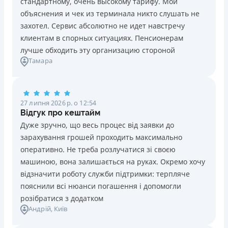
стандартному, очень высокому тарифу. Мои
Ліцензія НБУ №10
Знижена процентна ставка 0,01% в день для нових
объяснения и чек из терминала никто слушать не
клієнтів на період від 3 до 30 днів (після цього діє
Вся інформація про кредит
захотел. Сервис абсолютно не идет навстречу
стандартна ставка 1%)
клиентам в спорных ситуациях. Пенсионерам
Запитуються лише дані паспорта, ІПН, номер
лучше обходить эту организацию стороной
банківської картки й телефону
Детальніше
ОТРИМАТИ ПОЗИКУ
Тамара
Оформляються кредити онлайн 24/7. Розглядаються
100% заявок, зокрема анкети клієнтів з проблемною
кредитною історією
27 липня 2026 р. о 12:54
Переказуються гроші на банківську картку відразу
Відгук про кештайм
після підписання електронного договору про надання
Дуже зручно, що весь процес від заявки до
кредиту
зарахування грошей проходить максимально
Даруються знижки до -99% постійним клієнтам на
оперативно. Не треба розлучатися зі своєю
майбутні кредити згідно з програмою лояльності
машиною, вона залишається на руках. Окремо хочу
Програма лояльності для постійних клієнтів
відзначити роботу служби підтримки: терпляче
Цілодобова підтримка
в Viber, Telegram, Facebook
пояснили всі нюанси погашення і допомогли
розібратися з додатком
Недоліки
Андрій
, Київ
Нема кредиту для юросіб (ФОП)
Немає цілодобової підтримки
по телефону