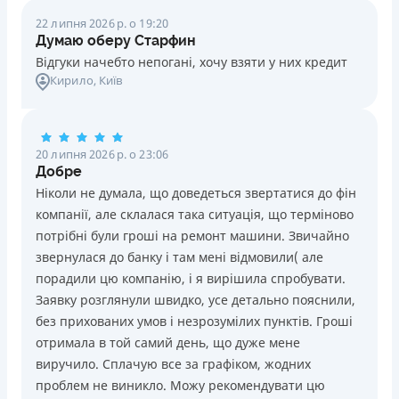
22 липня 2026 р. о 19:20
Думаю оберу Старфин
Відгуки начебто непогані, хочу взяти у них кредит
Кирило
, Київ
20 липня 2026 р. о 23:06
Добре
Ніколи не думала, що доведеться звертатися до фін
компанії, але склалася така ситуація, що терміново
потрібні були гроші на ремонт машини. Звичайно
звернулася до банку і там мені відмовили( але
порадили цю компанію, і я вирішила спробувати.
Заявку розглянули швидко, усе детально пояснили,
без прихованих умов і незрозумілих пунктів. Гроші
отримала в той самий день, що дуже мене
виручило. Сплачую все за графіком, жодних
проблем не виникло. Можу рекомендувати цю