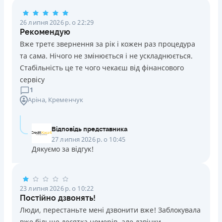
Погашення
26 липня 2026 р. о 22:29
Оплата на розрахунковий рахунок
Рекомендую
Онлайн (через сайт або інтернет-банкінг)
Вже третє звернення за рік і кожен раз процедура
Через термінали Приватбанку
та сама. Нічого не змінюється і не ускладнюється.
Через термінали самообслуговування
Стабільність це те чого чекаєш від фінансового
Ліцензія НБУ
сервісу
Ліцензія переоформлена 14.03.2024 р.
1
Аріна
, Кременчук
Вся інформація про кредит
Відповідь представника
Детальніше
ОТРИМАТИ ПОЗИКУ
27 липня 2026 р. о 10:45
Дякуємо за відгук!
23 липня 2026 р. о 10:22
Постійно дзвонять!
Люди, перестаньте мені дзвонити вже! Заблокувала
вже більше десятка номерів, але дзвінки