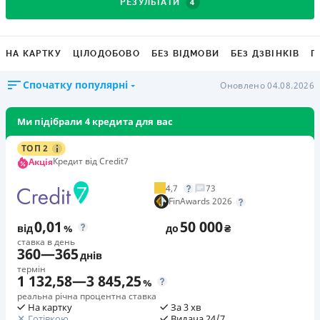
4
РЕЗУЛЬТАТИ
НА КАРТКУ
ЦІЛОДОБОВО
БЕЗ ВІДМОВИ
БЕЗ ДЗВІНКІВ
Г
Спочатку популярні
Оновлено 04.08.2026
Ми підібрали 4 кредита для вас
ТОП 2
Кредит від Credit7
Акція
4,7
73
FinAwards 2026
0,01
50 000
від
%
до
₴
ставка в день
360
—
365
днів
термін
1 132,58
—
3 845,25
%
реальна річна процентна ставка
На картку
За 3 хв
Готівкою
Видача 24/7