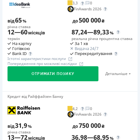
3,3
0
Додаткова комісія за дострокове погашення
FinAwards 2026
у будь-який момент можна повністю погасити позику без
65
500 000
додаткових плат
від
%
до
₴
річна ставка
Страховка
12
—
60
87,24
—
89,33
місяців
%
відсутня
термін
реальна річна процентна ставка
На картку
За 1 хв
Штрафи
Готівкою
Видача 24/7
Неустойка за невиконання та/або неналежне виконання
Перекредитування
Bank ID
Істотні характеристики послуги
споживачем грошових зобов’язань: штраф у розмірі 75%
Попередження про можливі наслідки
від суми невиконаного та/або неналежного виконання
Детальніше
ОТРИМАТИ ПОЗИКУ
зобов’язання на 2-й день кожного факту такого
невиконання та/або неналежного виконання.
Детальніше читайте на сайті МФО.
Кредит від Райффайзен Банку
🥇Переможець FinAwards 2026
Необхідні документи
Переможець FinAwards 2026 «Найкращий кредит
Паспорт
,
ІПН
4,2
0
готівкою»
FinAwards 2026
Вік
Перший займ
18 - 65 років
31,9
750 000
від
%
до
₴
вiд 65%/рік до 500 000 ₴
річна ставка
Переваги
13
—
72
36,98
—
68,95
Додаткова комісія за дострокове погашення
місяців
%