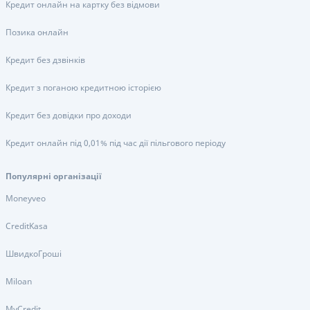
Кредит онлайн на картку без відмови
Позика онлайн
Кредит без дзвінків
Кредит з поганою кредитною історією
Кредит без довідки про доходи
Кредит онлайн під 0,01% під час дії пільгового періоду
Популярні організації
Moneyveo
CreditKasa
ШвидкоГроші
Miloan
MyCredit