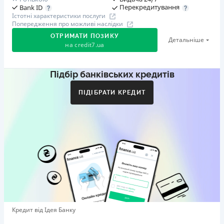
Перекредитування
Bank ID
Істотні характеристики послуги
Попередження про можливі наслідки
ОТРИМАТИ ПОЗИКУ
Детальніше
на
credit7.ua
Підбір банківських кредитів
Акція: «Кешбек за друга»
Клієнт ділиться реферальним посиланням з другом.
ПІДІБРАТИ КРЕДИТ
Коли друг реєструється та отримує перший кредит
(від 1000 грн), клієнт автоматично отримує 400 грн
кешбеку. Акція триває до 10.12.2026
🥉 Бронза FinAwards 2026
Бронзовий призер FinAwards 2026 «Найкраща програма
лояльності»
Перший займ
вiд 0,01%/день до 30 000 ₴
Повторний займ
Кредит від Ідея Банку
вiд 0,95%/день до 50 000 ₴