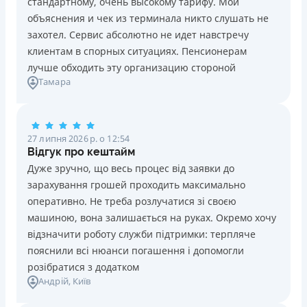
стандартному, очень высокому тарифу. Мои
Ліцензія НБУ №10
Знижена процентна ставка 0,01% в день для нових
объяснения и чек из терминала никто слушать не
клієнтів на період від 3 до 30 днів (після цього діє
Вся інформація про кредит
захотел. Сервис абсолютно не идет навстречу
стандартна ставка 1%)
клиентам в спорных ситуациях. Пенсионерам
Запитуються лише дані паспорта, ІПН, номер
лучше обходить эту организацию стороной
банківської картки й телефону
Детальніше
ОТРИМАТИ ПОЗИКУ
Тамара
Оформляються кредити онлайн 24/7. Розглядаються
100% заявок, зокрема анкети клієнтів з проблемною
кредитною історією
27 липня 2026 р. о 12:54
Переказуються гроші на банківську картку відразу
Відгук про кештайм
після підписання електронного договору про надання
Дуже зручно, що весь процес від заявки до
кредиту
зарахування грошей проходить максимально
Даруються знижки до -99% постійним клієнтам на
оперативно. Не треба розлучатися зі своєю
майбутні кредити згідно з програмою лояльності
машиною, вона залишається на руках. Окремо хочу
Програма лояльності для постійних клієнтів
відзначити роботу служби підтримки: терпляче
Цілодобова підтримка
в Viber, Telegram, Facebook
пояснили всі нюанси погашення і допомогли
розібратися з додатком
Недоліки
Андрій
, Київ
Нема кредиту для юросіб (ФОП)
Немає цілодобової підтримки
по телефону