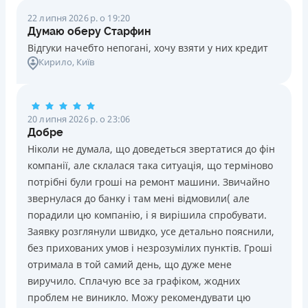
22 липня 2026 р. о 19:20
Думаю оберу Старфин
Відгуки начебто непогані, хочу взяти у них кредит
Кирило
, Київ
20 липня 2026 р. о 23:06
Добре
Ніколи не думала, що доведеться звертатися до фін
компанії, але склалася така ситуація, що терміново
потрібні були гроші на ремонт машини. Звичайно
звернулася до банку і там мені відмовили( але
порадили цю компанію, і я вирішила спробувати.
Заявку розглянули швидко, усе детально пояснили,
без прихованих умов і незрозумілих пунктів. Гроші
отримала в той самий день, що дуже мене
виручило. Сплачую все за графіком, жодних
проблем не виникло. Можу рекомендувати цю