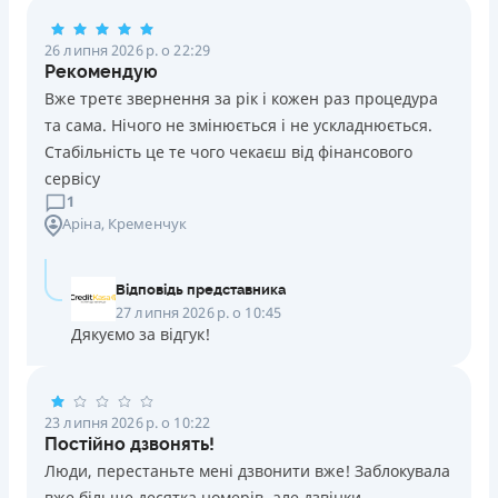
Погашення
26 липня 2026 р. о 22:29
Оплата на розрахунковий рахунок
Рекомендую
Онлайн (через сайт або інтернет-банкінг)
Вже третє звернення за рік і кожен раз процедура
Через термінали Приватбанку
та сама. Нічого не змінюється і не ускладнюється.
Через термінали самообслуговування
Стабільність це те чого чекаєш від фінансового
Ліцензія НБУ
сервісу
Ліцензія переоформлена 14.03.2024 р.
1
Аріна
, Кременчук
Вся інформація про кредит
Відповідь представника
Детальніше
ОТРИМАТИ ПОЗИКУ
27 липня 2026 р. о 10:45
Дякуємо за відгук!
23 липня 2026 р. о 10:22
Постійно дзвонять!
Люди, перестаньте мені дзвонити вже! Заблокувала
вже більше десятка номерів, але дзвінки