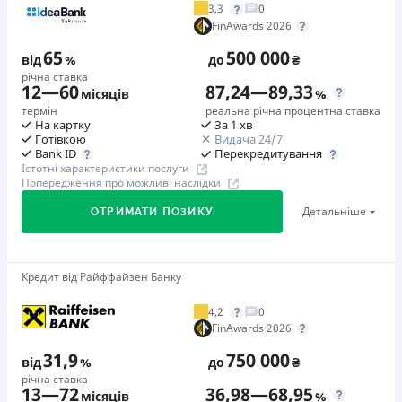
3,3
0
Додаткова комісія за дострокове погашення
FinAwards 2026
у будь-який момент можна повністю погасити позику без
65
500 000
додаткових плат
від
%
до
₴
річна ставка
Страховка
12
—
60
87,24
—
89,33
місяців
%
відсутня
термін
реальна річна процентна ставка
На картку
За 1 хв
Штрафи
Готівкою
Видача 24/7
Неустойка за невиконання та/або неналежне виконання
Перекредитування
Bank ID
Істотні характеристики послуги
споживачем грошових зобов’язань: штраф у розмірі 75%
Попередження про можливі наслідки
від суми невиконаного та/або неналежного виконання
Детальніше
ОТРИМАТИ ПОЗИКУ
зобов’язання на 2-й день кожного факту такого
невиконання та/або неналежного виконання.
Детальніше читайте на сайті МФО.
Кредит від Райффайзен Банку
🥇Переможець FinAwards 2026
Необхідні документи
Переможець FinAwards 2026 «Найкращий кредит
Паспорт
,
ІПН
4,2
0
готівкою»
FinAwards 2026
Вік
Перший займ
18 - 65 років
31,9
750 000
від
%
до
₴
вiд 65%/рік до 500 000 ₴
річна ставка
Переваги
13
—
72
36,98
—
68,95
Додаткова комісія за дострокове погашення
місяців
%