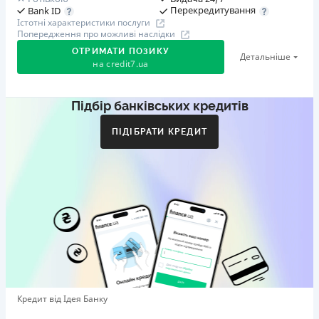
Перекредитування
Bank ID
Істотні характеристики послуги
Попередження про можливі наслідки
ОТРИМАТИ ПОЗИКУ
Детальніше
на
credit7.ua
Підбір банківських кредитів
Акція: «Кешбек за друга»
Клієнт ділиться реферальним посиланням з другом.
ПІДІБРАТИ КРЕДИТ
Коли друг реєструється та отримує перший кредит
(від 1000 грн), клієнт автоматично отримує 400 грн
кешбеку. Акція триває до 10.12.2026
🥉 Бронза FinAwards 2026
Бронзовий призер FinAwards 2026 «Найкраща програма
лояльності»
Перший займ
вiд 0,01%/день до 30 000 ₴
Повторний займ
Кредит від Ідея Банку
вiд 0,95%/день до 50 000 ₴