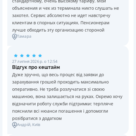
стандартному, очень высокому тарифу. Мои
Ліцензія НБУ №10
Знижена процентна ставка 0,01% в день для нових
объяснения и чек из терминала никто слушать не
клієнтів на період від 3 до 30 днів (після цього діє
Вся інформація про кредит
захотел. Сервис абсолютно не идет навстречу
стандартна ставка 1%)
клиентам в спорных ситуациях. Пенсионерам
Запитуються лише дані паспорта, ІПН, номер
лучше обходить эту организацию стороной
банківської картки й телефону
Детальніше
ОТРИМАТИ ПОЗИКУ
Тамара
Оформляються кредити онлайн 24/7. Розглядаються
100% заявок, зокрема анкети клієнтів з проблемною
кредитною історією
27 липня 2026 р. о 12:54
Переказуються гроші на банківську картку відразу
Відгук про кештайм
після підписання електронного договору про надання
Дуже зручно, що весь процес від заявки до
кредиту
зарахування грошей проходить максимально
Даруються знижки до -99% постійним клієнтам на
оперативно. Не треба розлучатися зі своєю
майбутні кредити згідно з програмою лояльності
машиною, вона залишається на руках. Окремо хочу
Програма лояльності для постійних клієнтів
відзначити роботу служби підтримки: терпляче
Цілодобова підтримка
в Viber, Telegram, Facebook
пояснили всі нюанси погашення і допомогли
розібратися з додатком
Недоліки
Андрій
, Київ
Нема кредиту для юросіб (ФОП)
Немає цілодобової підтримки
по телефону