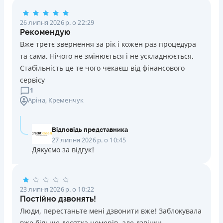
Погашення
26 липня 2026 р. о 22:29
Оплата на розрахунковий рахунок
Рекомендую
Онлайн (через сайт або інтернет-банкінг)
Вже третє звернення за рік і кожен раз процедура
Через термінали Приватбанку
та сама. Нічого не змінюється і не ускладнюється.
Через термінали самообслуговування
Стабільність це те чого чекаєш від фінансового
Ліцензія НБУ
сервісу
Ліцензія переоформлена 14.03.2024 р.
1
Аріна
, Кременчук
Вся інформація про кредит
Відповідь представника
Детальніше
ОТРИМАТИ ПОЗИКУ
27 липня 2026 р. о 10:45
Дякуємо за відгук!
23 липня 2026 р. о 10:22
Постійно дзвонять!
Люди, перестаньте мені дзвонити вже! Заблокувала
вже більше десятка номерів, але дзвінки