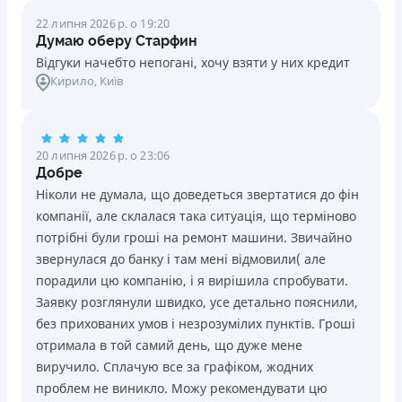
22 липня 2026 р. о 19:20
Думаю оберу Старфин
Відгуки начебто непогані, хочу взяти у них кредит
Кирило
, Київ
20 липня 2026 р. о 23:06
Добре
Ніколи не думала, що доведеться звертатися до фін
компанії, але склалася така ситуація, що терміново
потрібні були гроші на ремонт машини. Звичайно
звернулася до банку і там мені відмовили( але
порадили цю компанію, і я вирішила спробувати.
Заявку розглянули швидко, усе детально пояснили,
без прихованих умов і незрозумілих пунктів. Гроші
отримала в той самий день, що дуже мене
виручило. Сплачую все за графіком, жодних
проблем не виникло. Можу рекомендувати цю