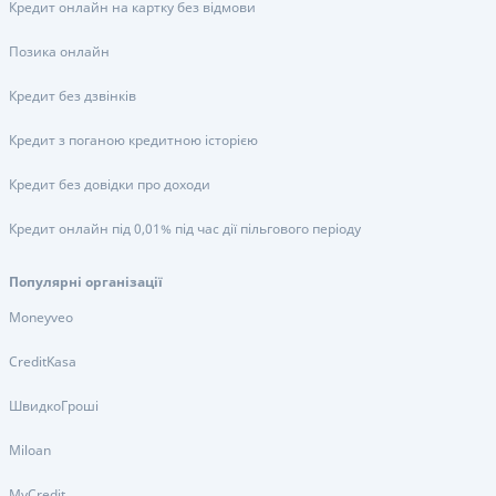
Кредит онлайн на картку без відмови
Позика онлайн
Кредит без дзвінків
Кредит з поганою кредитною історією
Кредит без довідки про доходи
Кредит онлайн під 0,01% під час дії пільгового періоду
Популярні організації
Moneyveo
CreditKasa
ШвидкоГроші
Miloan
MyCredit