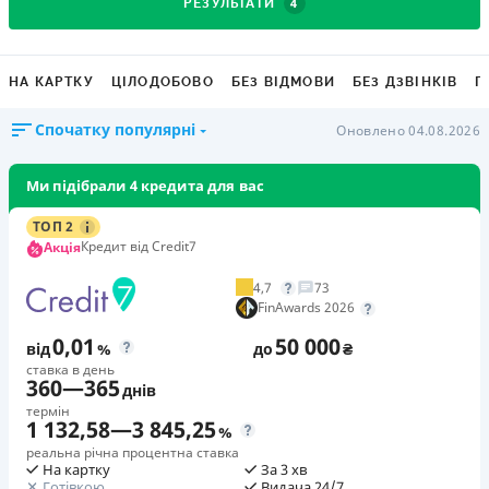
4
РЕЗУЛЬТАТИ
НА КАРТКУ
ЦІЛОДОБОВО
БЕЗ ВІДМОВИ
БЕЗ ДЗВІНКІВ
Г
Спочатку популярні
Оновлено 04.08.2026
Ми підібрали 4 кредита для вас
ТОП 2
Кредит від Credit7
Акція
4,7
73
FinAwards 2026
0,01
50 000
від
%
до
₴
ставка в день
360
—
365
днів
термін
1 132,58
—
3 845,25
%
реальна річна процентна ставка
На картку
За 3 хв
Готівкою
Видача 24/7