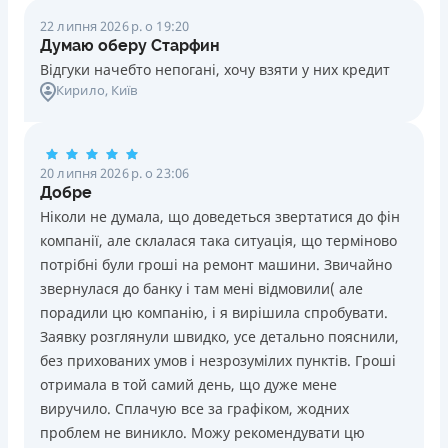
22 липня 2026 р. о 19:20
Думаю оберу Старфин
Відгуки начебто непогані, хочу взяти у них кредит
Кирило
, Київ
20 липня 2026 р. о 23:06
Добре
Ніколи не думала, що доведеться звертатися до фін
компанії, але склалася така ситуація, що терміново
потрібні були гроші на ремонт машини. Звичайно
звернулася до банку і там мені відмовили( але
порадили цю компанію, і я вирішила спробувати.
Заявку розглянули швидко, усе детально пояснили,
без прихованих умов і незрозумілих пунктів. Гроші
отримала в той самий день, що дуже мене
виручило. Сплачую все за графіком, жодних
проблем не виникло. Можу рекомендувати цю