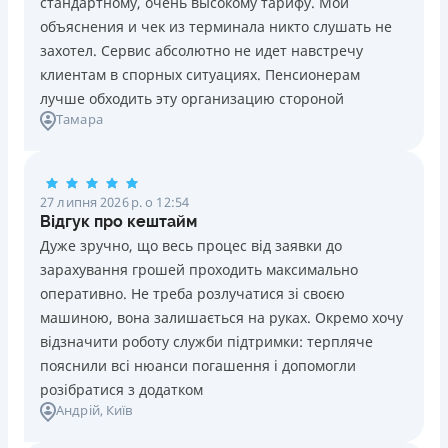
стандартному, очень высокому тарифу. Мои
Ліцензія НБУ №10
Знижена процентна ставка 0,01% в день для нових
объяснения и чек из терминала никто слушать не
клієнтів на період від 3 до 30 днів (після цього діє
Вся інформація про кредит
захотел. Сервис абсолютно не идет навстречу
стандартна ставка 1%)
клиентам в спорных ситуациях. Пенсионерам
Запитуються лише дані паспорта, ІПН, номер
лучше обходить эту организацию стороной
банківської картки й телефону
Детальніше
ОТРИМАТИ ПОЗИКУ
Тамара
Оформляються кредити онлайн 24/7. Розглядаються
100% заявок, зокрема анкети клієнтів з проблемною
кредитною історією
27 липня 2026 р. о 12:54
Переказуються гроші на банківську картку відразу
Відгук про кештайм
після підписання електронного договору про надання
Дуже зручно, що весь процес від заявки до
кредиту
зарахування грошей проходить максимально
Даруються знижки до -99% постійним клієнтам на
оперативно. Не треба розлучатися зі своєю
майбутні кредити згідно з програмою лояльності
машиною, вона залишається на руках. Окремо хочу
Програма лояльності для постійних клієнтів
відзначити роботу служби підтримки: терпляче
Цілодобова підтримка
в Viber, Telegram, Facebook
пояснили всі нюанси погашення і допомогли
розібратися з додатком
Недоліки
Андрій
, Київ
Нема кредиту для юросіб (ФОП)
Немає цілодобової підтримки
по телефону