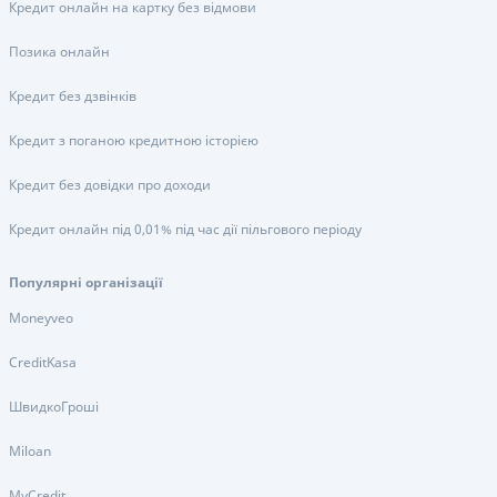
Кредит онлайн на картку без відмови
Позика онлайн
Кредит без дзвінків
Кредит з поганою кредитною історією
Кредит без довідки про доходи
Кредит онлайн під 0,01% під час дії пільгового періоду
Популярні організації
Moneyveo
CreditKasa
ШвидкоГроші
Miloan
MyCredit