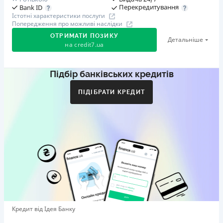
Перекредитування
Bank ID
Істотні характеристики послуги
Попередження про можливі наслідки
ОТРИМАТИ ПОЗИКУ
Детальніше
на
credit7.ua
Підбір банківських кредитів
Акція: «Кешбек за друга»
Клієнт ділиться реферальним посиланням з другом.
ПІДІБРАТИ КРЕДИТ
Коли друг реєструється та отримує перший кредит
(від 1000 грн), клієнт автоматично отримує 400 грн
кешбеку. Акція триває до 10.12.2026
🥉 Бронза FinAwards 2026
Бронзовий призер FinAwards 2026 «Найкраща програма
лояльності»
Перший займ
вiд 0,01%/день до 30 000 ₴
Повторний займ
Кредит від Ідея Банку
вiд 0,95%/день до 50 000 ₴