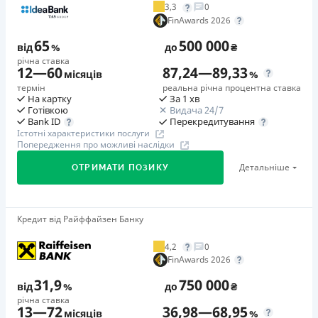
3,3
0
Додаткова комісія за дострокове погашення
FinAwards 2026
у будь-який момент можна повністю погасити позику без
65
500 000
додаткових плат
від
%
до
₴
річна ставка
Страховка
12
—
60
87,24
—
89,33
місяців
%
відсутня
термін
реальна річна процентна ставка
На картку
За 1 хв
Штрафи
Готівкою
Видача 24/7
Неустойка за невиконання та/або неналежне виконання
Перекредитування
Bank ID
Істотні характеристики послуги
споживачем грошових зобов’язань: штраф у розмірі 75%
Попередження про можливі наслідки
від суми невиконаного та/або неналежного виконання
Детальніше
ОТРИМАТИ ПОЗИКУ
зобов’язання на 2-й день кожного факту такого
невиконання та/або неналежного виконання.
Детальніше читайте на сайті МФО.
Кредит від Райффайзен Банку
🥇Переможець FinAwards 2026
Необхідні документи
Переможець FinAwards 2026 «Найкращий кредит
Паспорт
,
ІПН
4,2
0
готівкою»
FinAwards 2026
Вік
Перший займ
18 - 65 років
31,9
750 000
від
%
до
₴
вiд 65%/рік до 500 000 ₴
річна ставка
Переваги
13
—
72
36,98
—
68,95
Додаткова комісія за дострокове погашення
місяців
%