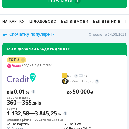
4
РЕЗУЛЬТАТИ
НА КАРТКУ
ЦІЛОДОБОВО
БЕЗ ВІДМОВИ
БЕЗ ДЗВІНКІВ
Г
Спочатку популярні
Оновлено 04.08.2026
Ми підібрали 4 кредита для вас
ТОП 2
Кредит від Credit7
Акція
4,7
73
FinAwards 2026
0,01
50 000
від
%
до
₴
ставка в день
360
—
365
днів
термін
1 132,58
—
3 845,25
%
реальна річна процентна ставка
На картку
За 3 хв
Готівкою
Видача 24/7