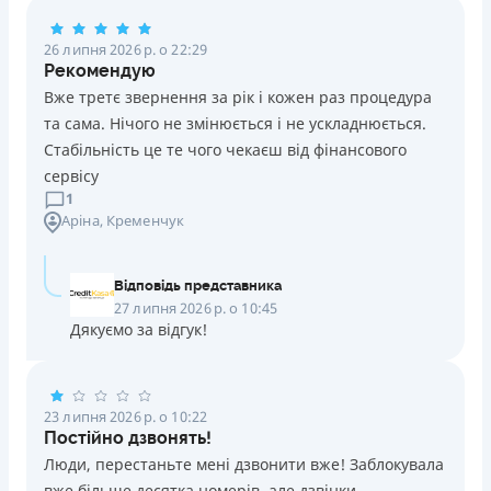
Погашення
26 липня 2026 р. о 22:29
Оплата на розрахунковий рахунок
Рекомендую
Онлайн (через сайт або інтернет-банкінг)
Вже третє звернення за рік і кожен раз процедура
Через термінали Приватбанку
та сама. Нічого не змінюється і не ускладнюється.
Через термінали самообслуговування
Стабільність це те чого чекаєш від фінансового
Ліцензія НБУ
сервісу
Ліцензія переоформлена 14.03.2024 р.
1
Аріна
, Кременчук
Вся інформація про кредит
Відповідь представника
Детальніше
ОТРИМАТИ ПОЗИКУ
27 липня 2026 р. о 10:45
Дякуємо за відгук!
23 липня 2026 р. о 10:22
Постійно дзвонять!
Люди, перестаньте мені дзвонити вже! Заблокувала
вже більше десятка номерів, але дзвінки