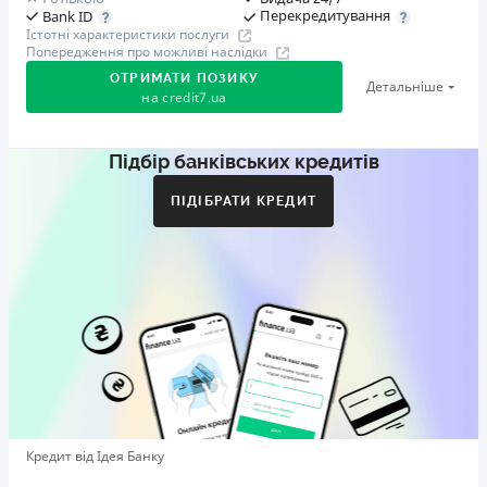
Перекредитування
Bank ID
Істотні характеристики послуги
Попередження про можливі наслідки
ОТРИМАТИ ПОЗИКУ
Детальніше
на
credit7.ua
Підбір банківських кредитів
Акція: «Кешбек за друга»
Клієнт ділиться реферальним посиланням з другом.
ПІДІБРАТИ КРЕДИТ
Коли друг реєструється та отримує перший кредит
(від 1000 грн), клієнт автоматично отримує 400 грн
кешбеку. Акція триває до 10.12.2026
🥉 Бронза FinAwards 2026
Бронзовий призер FinAwards 2026 «Найкраща програма
лояльності»
Перший займ
вiд 0,01%/день до 30 000 ₴
Повторний займ
Кредит від Ідея Банку
вiд 0,95%/день до 50 000 ₴