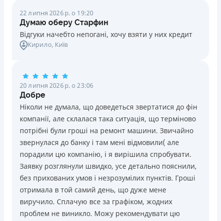
22 липня 2026 р. о 19:20
Думаю оберу Старфин
Відгуки начебто непогані, хочу взяти у них кредит
Кирило
, Київ
20 липня 2026 р. о 23:06
Добре
Ніколи не думала, що доведеться звертатися до фін
компанії, але склалася така ситуація, що терміново
потрібні були гроші на ремонт машини. Звичайно
звернулася до банку і там мені відмовили( але
порадили цю компанію, і я вирішила спробувати.
Заявку розглянули швидко, усе детально пояснили,
без прихованих умов і незрозумілих пунктів. Гроші
отримала в той самий день, що дуже мене
виручило. Сплачую все за графіком, жодних
проблем не виникло. Можу рекомендувати цю