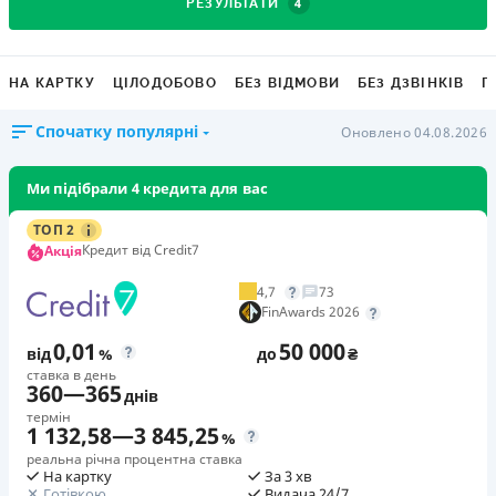
4
РЕЗУЛЬТАТИ
НА КАРТКУ
ЦІЛОДОБОВО
БЕЗ ВІДМОВИ
БЕЗ ДЗВІНКІВ
Г
Спочатку популярні
Оновлено 04.08.2026
Ми підібрали 4 кредита для вас
ТОП 2
Кредит від Credit7
Акція
4,7
73
FinAwards 2026
0,01
50 000
від
%
до
₴
ставка в день
360
—
365
днів
термін
1 132,58
—
3 845,25
%
реальна річна процентна ставка
На картку
За 3 хв
Готівкою
Видача 24/7