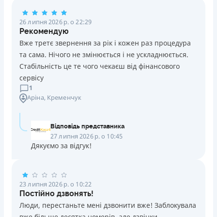
Погашення
26 липня 2026 р. о 22:29
Оплата на розрахунковий рахунок
Рекомендую
Онлайн (через сайт або інтернет-банкінг)
Вже третє звернення за рік і кожен раз процедура
Через термінали Приватбанку
та сама. Нічого не змінюється і не ускладнюється.
Через термінали самообслуговування
Стабільність це те чого чекаєш від фінансового
Ліцензія НБУ
сервісу
Ліцензія переоформлена 14.03.2024 р.
1
Аріна
, Кременчук
Вся інформація про кредит
Відповідь представника
Детальніше
ОТРИМАТИ ПОЗИКУ
27 липня 2026 р. о 10:45
Дякуємо за відгук!
23 липня 2026 р. о 10:22
Постійно дзвонять!
Люди, перестаньте мені дзвонити вже! Заблокувала
вже більше десятка номерів, але дзвінки