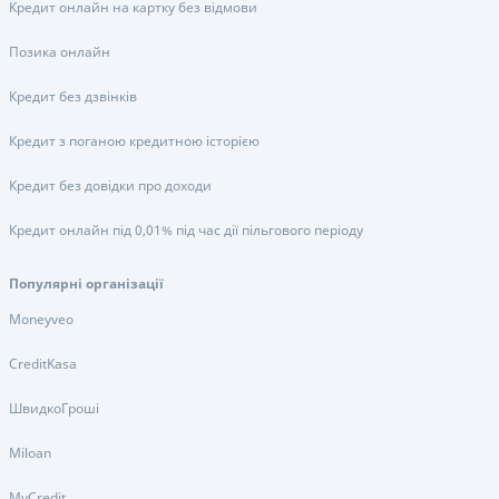
Кредит онлайн на картку без відмови
Позика онлайн
Кредит без дзвінків
Кредит з поганою кредитною історією
Кредит без довідки про доходи
Кредит онлайн під 0,01% під час дії пільгового періоду
Популярні організації
Moneyveo
CreditKasa
ШвидкоГроші
Miloan
MyCredit