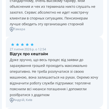
стандартному, очень высокому тарифу. Мои
Ліцензія НБУ №10
Знижена процентна ставка 0,01% в день для нових
объяснения и чек из терминала никто слушать не
клієнтів на період від 3 до 30 днів (після цього діє
Вся інформація про кредит
захотел. Сервис абсолютно не идет навстречу
стандартна ставка 1%)
клиентам в спорных ситуациях. Пенсионерам
Запитуються лише дані паспорта, ІПН, номер
лучше обходить эту организацию стороной
банківської картки й телефону
Детальніше
ОТРИМАТИ ПОЗИКУ
Тамара
Оформляються кредити онлайн 24/7. Розглядаються
100% заявок, зокрема анкети клієнтів з проблемною
кредитною історією
27 липня 2026 р. о 12:54
Переказуються гроші на банківську картку відразу
Відгук про кештайм
після підписання електронного договору про надання
Дуже зручно, що весь процес від заявки до
кредиту
зарахування грошей проходить максимально
Даруються знижки до -99% постійним клієнтам на
оперативно. Не треба розлучатися зі своєю
майбутні кредити згідно з програмою лояльності
машиною, вона залишається на руках. Окремо хочу
Програма лояльності для постійних клієнтів
відзначити роботу служби підтримки: терпляче
Цілодобова підтримка
в Viber, Telegram, Facebook
пояснили всі нюанси погашення і допомогли
розібратися з додатком
Недоліки
Андрій
, Київ
Нема кредиту для юросіб (ФОП)
Немає цілодобової підтримки
по телефону