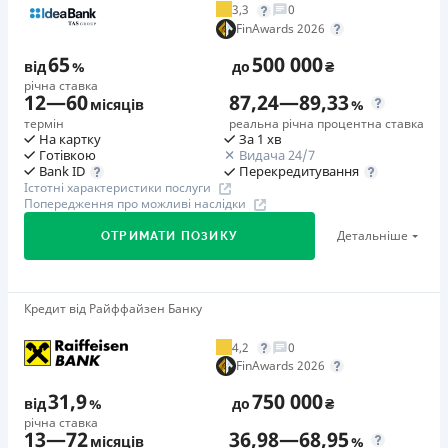
3,3
0
Додаткова комісія за дострокове погашення
FinAwards 2026
у будь-який момент можна повністю погасити позику без
65
500 000
додаткових плат
від
%
до
₴
річна ставка
Страховка
12
—
60
87,24
—
89,33
місяців
%
відсутня
термін
реальна річна процентна ставка
На картку
За 1 хв
Штрафи
Готівкою
Видача 24/7
Неустойка за невиконання та/або неналежне виконання
Перекредитування
Bank ID
Істотні характеристики послуги
споживачем грошових зобов’язань: штраф у розмірі 75%
Попередження про можливі наслідки
від суми невиконаного та/або неналежного виконання
Детальніше
ОТРИМАТИ ПОЗИКУ
зобов’язання на 2-й день кожного факту такого
невиконання та/або неналежного виконання.
Детальніше читайте на сайті МФО.
Кредит від Райффайзен Банку
🥇Переможець FinAwards 2026
Необхідні документи
Переможець FinAwards 2026 «Найкращий кредит
Паспорт
,
ІПН
4,2
0
готівкою»
FinAwards 2026
Вік
Перший займ
18 - 65 років
31,9
750 000
від
%
до
₴
вiд 65%/рік до 500 000 ₴
річна ставка
Переваги
13
—
72
36,98
—
68,95
Додаткова комісія за дострокове погашення
місяців
%