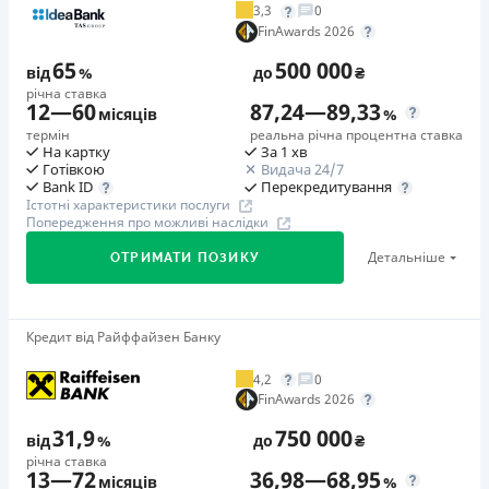
3,3
0
Додаткова комісія за дострокове погашення
FinAwards 2026
у будь-який момент можна повністю погасити позику без
65
500 000
додаткових плат
від
%
до
₴
річна ставка
Страховка
12
—
60
87,24
—
89,33
місяців
%
відсутня
термін
реальна річна процентна ставка
На картку
За 1 хв
Штрафи
Готівкою
Видача 24/7
Неустойка за невиконання та/або неналежне виконання
Перекредитування
Bank ID
Істотні характеристики послуги
споживачем грошових зобов’язань: штраф у розмірі 75%
Попередження про можливі наслідки
від суми невиконаного та/або неналежного виконання
Детальніше
ОТРИМАТИ ПОЗИКУ
зобов’язання на 2-й день кожного факту такого
невиконання та/або неналежного виконання.
Детальніше читайте на сайті МФО.
Кредит від Райффайзен Банку
🥇Переможець FinAwards 2026
Необхідні документи
Переможець FinAwards 2026 «Найкращий кредит
Паспорт
,
ІПН
4,2
0
готівкою»
FinAwards 2026
Вік
Перший займ
18 - 65 років
31,9
750 000
від
%
до
₴
вiд 65%/рік до 500 000 ₴
річна ставка
Переваги
13
—
72
36,98
—
68,95
Додаткова комісія за дострокове погашення
місяців
%