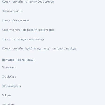
Кредит онлайн на картку без відмови
Позика онлайн
Кредит без дзвінків
Кредит з поганою кредитною історією
Кредит без довідки про доходи
Кредит онлайн під 0,01% під час дії пільгового періоду
Популярні організації
Moneyveo
CreditKasa
ШвидкоГроші
Miloan
MyCredit