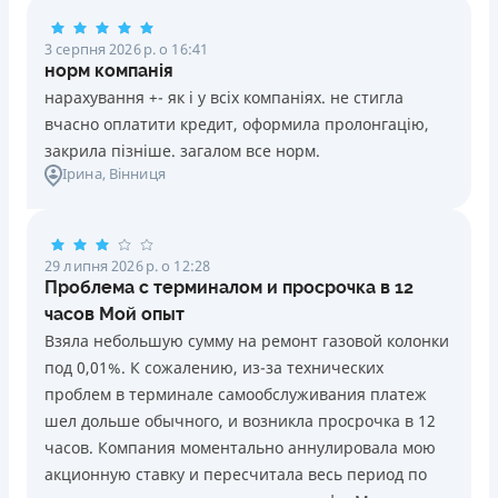
не оформлюється
Дострокове погашення кредиту без штрафних санкцій
Штрафи
3 серпня 2026 р. о 16:41
і комісій
Детальніше
ОТРИМАТИ ПОЗИКУ
У випадку неналежного виконання зобов’язань щодо
Детальніше
норм компанія
ОТРИМАТИ ПОЗИКУ
Фіксована сума платежу протягом всього терміну
повернення суми кредиту та/або сплати процентів за
нарахування +- як і у всіх компаніях. не стигла
кредиту без щомісячних комісій
кредитом: на четвертий день у розмірі 9% від первісної
вчасно оплатити кредит, оформила пролонгацію,
Відсутність власних витрат при оформленні кредиту
суми кредиту за чотири дні порушення, але не менш ніж
закрила пізніше. загалом все норм.
Сума кредиту зараховується на платіжну карту
200 грн; з п’ятого дня за кожен день порушення у
Ірина
, Вінниця
безкоштовно
розмірі 2% від первісної суми кредиту, але не менш ніж
Цілодобова підтримка
в Telegram, Facebook
20 грн за кожен день порушення. Штраф не
нараховується та не сплачується протягом 3 (трьох)
Недоліки
29 липня 2026 р. о 12:28
календарних днів поспіль, після закінчення терміну
Нема кредиту для юросіб (ФОП)
Проблема с терминалом и просрочка в 12
сплати відповідного платежу, якщо Споживач у цей
Немає цілодобової підтримки
по телефону, в Viber
часов Мой опыт
строк сплатить заборгованість за кредитом.
Взяла небольшую сумму на ремонт газовой колонки
Погашення
Необхідні документи
под 0,01%. К сожалению, из-за технических
В касах і терміналах відділень
Паспорт
,
ІПН
проблем в терминале самообслуживания платеж
Оплата на розрахунковий рахунок
Вік
шел дольше обычного, и возникла просрочка в 12
Онлайн (через сайт або інтернет-банкінг)
18 - 70 років
часов. Компания моментально аннулировала мою
Через термінали самообслуговування
акционную ставку и пересчитала весь период по
Ліцензія НБУ
Переваги