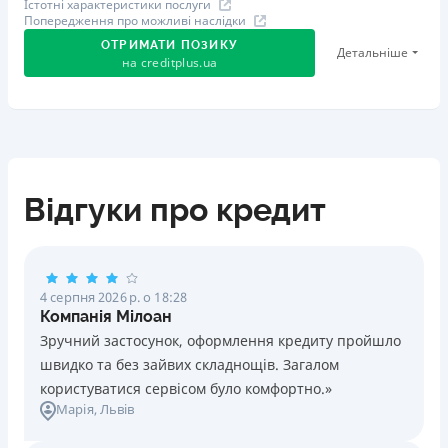
Істотні характеристики послуги
строк
місяців до 0,15% в місяць на 13 місяців. Сплачується
від 0 до 10% від суми кредиту
Попередження про можливі наслідки
Можливість обрати оптимальну дату щомісячного
одноразово за рахунок кредитних коштів. Cтраховик -
Компанія впевнена, що кожен заслуговує на
ОТРИМАТИ ПОЗИКУ
Детальніше
платежу
ПрАТ «СК «Уніка Життя». Страховий платіж від 0,00% до
на
creditplus.ua
можливість отримати фінансову підтримку, тому
Швидке попереднє рішення по оформленню кредиту
0,72% одноразово включається в суму кредиту.
завжди готова допомогти.
можна отримати до 1 хвилини
Штрафи
Цілодобова підтримка
по телефону, в Viber, Telegram
Плюсуй моменти на максимум від 01.08.2026 до
Цілодобова підтримка
в Facebook
За прострочення виконання клієнтом будь-яких
30.09.2026
Недоліки
грошових зобов‘язань за кредитом, клієнт має сплатити
За 61 день ми розіграємо 61 подарунок!Умови:кредит
Недоліки
Нема програми лояльності для постійних клієнтів
на вимогу Банку неустойку у розмірі 1% (один відсоток)
у CreditPlus, 1 квиток =1000 грн кредиту.щоб квитки
Нема кредиту для юросіб (ФОП)
Відгуки про кредит
Нема кредиту для юросіб (ФОП)
від суми простроченого платежу за кожен календарний
стали дійсними, користуйся кредитом не менш ніж 10
Немає цілодобової підтримки
по телефону, в Viber,
Немає цілодобової підтримки
в Facebook
день прострочення
днів і не допускай прострочення.
Telegram
Необхідні документи
Погашення
🥇 Переможець Finawards 2026
Погашення
Довідка про доходи
,
Паспорт
,
ІПН
,
Пенсійне посвідчення
Оплата на розрахунковий рахунок
Переможець FinAwards 2026 «Найкраща МФО»
4 серпня 2026 р. о 18:28
В касах і терміналах відділень
Онлайн (через сайт або інтернет-банкінг)
Вік
Компанія Мілоан
Оплата на розрахунковий рахунок
Перший займ
Через термінали Приватбанку
18 - 62 роки
Зручний застосунок, оформлення кредиту пройшло
Онлайн (через сайт або інтернет-банкінг)
вiд 0,01%/день до 30 000 ₴
Через термінали самообслуговування
швидко та без зайвих складнощів. Загалом
Переваги
Ліцензія НБУ
Повторний займ
Ліцензія НБУ
користуватися сервісом було комфортно.»
Кредит готівкою на будь-які цілі
Ліцензія НБУ №96
вiд 1%/день до 50 000 ₴
Ліцензія переоформлена 21.03.2024 р.
Марія
, Львів
Проста процедура отримання кредиту без застави та
Страховка
Вся інформація про кредит
Вся інформація про кредит
поручителів