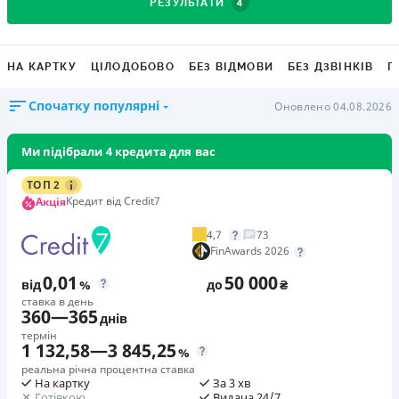
4
РЕЗУЛЬТАТИ
НА КАРТКУ
ЦІЛОДОБОВО
БЕЗ ВІДМОВИ
БЕЗ ДЗВІНКІВ
Г
Спочатку популярні
Оновлено 04.08.2026
Ми підібрали 4 кредита для вас
ТОП 2
Кредит від Credit7
Акція
4,7
73
FinAwards 2026
0,01
50 000
від
%
до
₴
ставка в день
360
—
365
днів
термін
1 132,58
—
3 845,25
%
реальна річна процентна ставка
На картку
За 3 хв
Готівкою
Видача 24/7