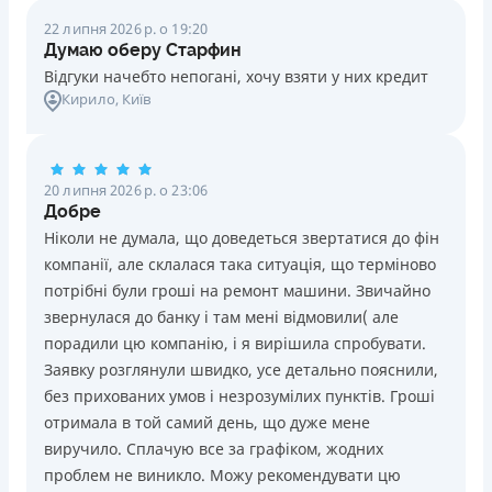
22 липня 2026 р. о 19:20
Думаю оберу Старфин
Відгуки начебто непогані, хочу взяти у них кредит
Кирило
, Київ
20 липня 2026 р. о 23:06
Добре
Ніколи не думала, що доведеться звертатися до фін
компанії, але склалася така ситуація, що терміново
потрібні були гроші на ремонт машини. Звичайно
звернулася до банку і там мені відмовили( але
порадили цю компанію, і я вирішила спробувати.
Заявку розглянули швидко, усе детально пояснили,
без прихованих умов і незрозумілих пунктів. Гроші
отримала в той самий день, що дуже мене
виручило. Сплачую все за графіком, жодних
проблем не виникло. Можу рекомендувати цю