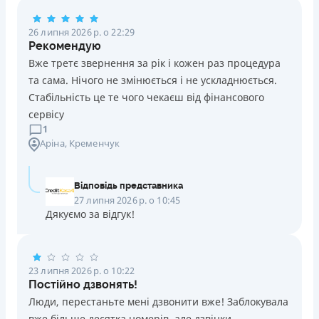
Погашення
26 липня 2026 р. о 22:29
Оплата на розрахунковий рахунок
Рекомендую
Онлайн (через сайт або інтернет-банкінг)
Вже третє звернення за рік і кожен раз процедура
Через термінали Приватбанку
та сама. Нічого не змінюється і не ускладнюється.
Через термінали самообслуговування
Стабільність це те чого чекаєш від фінансового
Ліцензія НБУ
сервісу
Ліцензія переоформлена 14.03.2024 р.
1
Аріна
, Кременчук
Вся інформація про кредит
Відповідь представника
Детальніше
ОТРИМАТИ ПОЗИКУ
27 липня 2026 р. о 10:45
Дякуємо за відгук!
23 липня 2026 р. о 10:22
Постійно дзвонять!
Люди, перестаньте мені дзвонити вже! Заблокувала
вже більше десятка номерів, але дзвінки