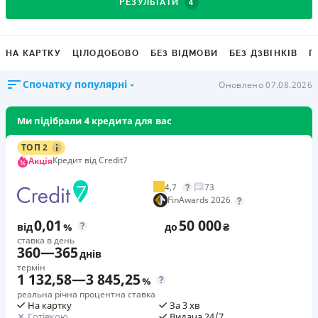
4
РЕЗУЛЬТАТИ
НА КАРТКУ
ЦІЛОДОБОВО
БЕЗ ВІДМОВИ
БЕЗ ДЗВІНКІВ
Г
Спочатку популярні
Оновлено 07.08.2026
Ми підібрали 4 кредита для вас
ТОП 2
Кредит від Credit7
Акція
4,7
73
FinAwards 2026
0,01
50 000
від
%
до
₴
ставка в день
360
—
365
днів
термін
1 132,58
—
3 845,25
%
реальна річна процентна ставка
На картку
За 3 хв
Готівкою
Видача 24/7