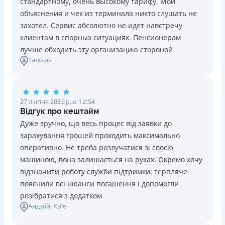
стандартному, очень высокому тарифу. Мои
Ліцензія НБУ №10
Знижена процентна ставка 0,01% в день для нових
объяснения и чек из терминала никто слушать не
клієнтів на період від 3 до 30 днів (після цього діє
Вся інформація про кредит
захотел. Сервис абсолютно не идет навстречу
стандартна ставка 1%)
клиентам в спорных ситуациях. Пенсионерам
Запитуються лише дані паспорта, ІПН, номер
лучше обходить эту организацию стороной
банківської картки й телефону
Детальніше
ОТРИМАТИ ПОЗИКУ
Тамара
Оформляються кредити онлайн 24/7. Розглядаються
100% заявок, зокрема анкети клієнтів з проблемною
кредитною історією
27 липня 2026 р. о 12:54
Переказуються гроші на банківську картку відразу
Відгук про кештайм
після підписання електронного договору про надання
Дуже зручно, що весь процес від заявки до
кредиту
зарахування грошей проходить максимально
Даруються знижки до -99% постійним клієнтам на
оперативно. Не треба розлучатися зі своєю
майбутні кредити згідно з програмою лояльності
машиною, вона залишається на руках. Окремо хочу
Програма лояльності для постійних клієнтів
відзначити роботу служби підтримки: терпляче
Цілодобова підтримка
в Viber, Telegram, Facebook
пояснили всі нюанси погашення і допомогли
розібратися з додатком
Недоліки
Андрій
, Київ
Нема кредиту для юросіб (ФОП)
Немає цілодобової підтримки
по телефону