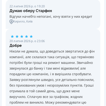
22 липня 2026 р. о 19:20
Думаю оберу Старфин
Відгуки начебто непогані, хочу взяти у них кредит
Кирило
, Київ
20 липня 2026 р. о 23:06
Добре
Ніколи не думала, що доведеться звертатися до фін
компанії, але склалася така ситуація, що терміново
потрібні були гроші на ремонт машини. Звичайно
звернулася до банку і там мені відмовили( але
порадили цю компанію, і я вирішила спробувати.
Заявку розглянули швидко, усе детально пояснили,
без прихованих умов і незрозумілих пунктів. Гроші
отримала в той самий день, що дуже мене
виручило. Сплачую все за графіком, жодних
проблем не виникло. Можу рекомендувати цю