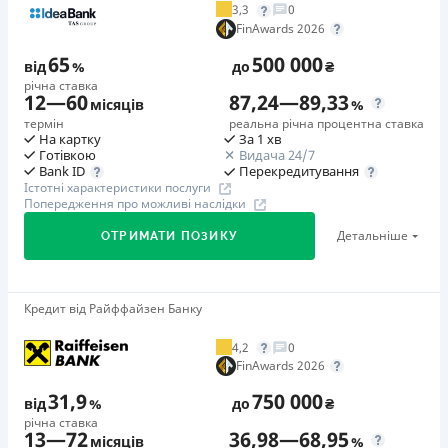
3,3
0
Додаткова комісія за дострокове погашення
FinAwards 2026
у будь-який момент можна повністю погасити позику без
65
500 000
додаткових плат
від
%
до
₴
річна ставка
Страховка
12
—
60
87,24
—
89,33
місяців
%
відсутня
термін
реальна річна процентна ставка
На картку
За 1 хв
Штрафи
Готівкою
Видача 24/7
Неустойка за невиконання та/або неналежне виконання
Перекредитування
Bank ID
Істотні характеристики послуги
споживачем грошових зобов’язань: штраф у розмірі 75%
Попередження про можливі наслідки
від суми невиконаного та/або неналежного виконання
Детальніше
ОТРИМАТИ ПОЗИКУ
зобов’язання на 2-й день кожного факту такого
невиконання та/або неналежного виконання.
Детальніше читайте на сайті МФО.
Кредит від Райффайзен Банку
🥇Переможець FinAwards 2026
Необхідні документи
Переможець FinAwards 2026 «Найкращий кредит
Паспорт
,
ІПН
4,2
0
готівкою»
FinAwards 2026
Вік
Перший займ
18 - 65 років
31,9
750 000
від
%
до
₴
вiд 65%/рік до 500 000 ₴
річна ставка
Переваги
13
—
72
36,98
—
68,95
Додаткова комісія за дострокове погашення
місяців
%