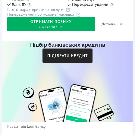
Перекредитування
Bank ID
Істотні характеристики послуги
Попередження про можливі наслідки
ОТРИМАТИ ПОЗИКУ
Детальніше
на
credit7.ua
Підбір банківських кредитів
Акція: «Кешбек за друга»
Клієнт ділиться реферальним посиланням з другом.
ПІДІБРАТИ КРЕДИТ
Коли друг реєструється та отримує перший кредит
(від 1000 грн), клієнт автоматично отримує 400 грн
кешбеку. Акція триває до 10.12.2026
🥉 Бронза FinAwards 2026
Бронзовий призер FinAwards 2026 «Найкраща програма
лояльності»
Перший займ
вiд 0,01%/день до 30 000 ₴
Повторний займ
Кредит від Ідея Банку
вiд 0,95%/день до 50 000 ₴