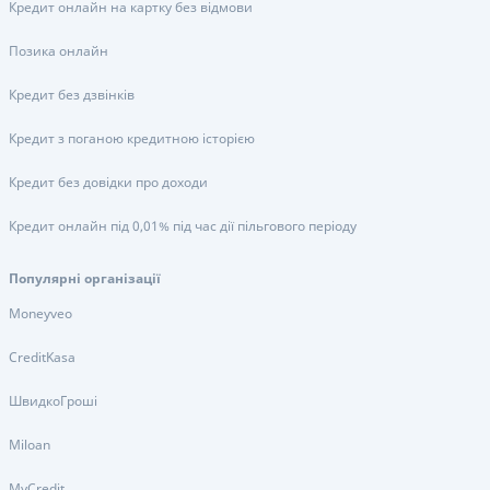
Кредит онлайн на картку без відмови
Позика онлайн
Кредит без дзвінків
Кредит з поганою кредитною історією
Кредит без довідки про доходи
Кредит онлайн під 0,01% під час дії пільгового періоду
Популярні організації
Moneyveo
CreditKasa
ШвидкоГроші
Miloan
MyCredit