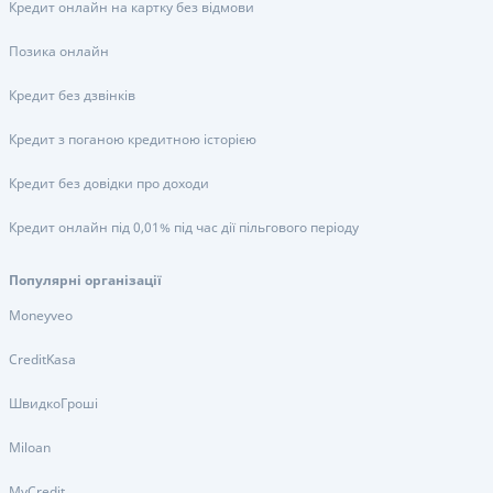
Кредит онлайн на картку без відмови
Позика онлайн
Кредит без дзвінків
Кредит з поганою кредитною історією
Кредит без довідки про доходи
Кредит онлайн під 0,01% під час дії пільгового періоду
Популярні організації
Moneyveo
CreditKasa
ШвидкоГроші
Miloan
MyCredit