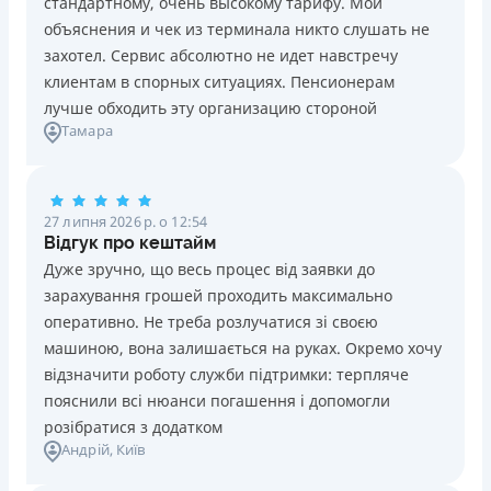
стандартному, очень высокому тарифу. Мои
Ліцензія НБУ №10
Знижена процентна ставка 0,01% в день для нових
объяснения и чек из терминала никто слушать не
клієнтів на період від 3 до 30 днів (після цього діє
Вся інформація про кредит
захотел. Сервис абсолютно не идет навстречу
стандартна ставка 1%)
клиентам в спорных ситуациях. Пенсионерам
Запитуються лише дані паспорта, ІПН, номер
лучше обходить эту организацию стороной
банківської картки й телефону
Детальніше
ОТРИМАТИ ПОЗИКУ
Тамара
Оформляються кредити онлайн 24/7. Розглядаються
100% заявок, зокрема анкети клієнтів з проблемною
кредитною історією
27 липня 2026 р. о 12:54
Переказуються гроші на банківську картку відразу
Відгук про кештайм
після підписання електронного договору про надання
Дуже зручно, що весь процес від заявки до
кредиту
зарахування грошей проходить максимально
Даруються знижки до -99% постійним клієнтам на
оперативно. Не треба розлучатися зі своєю
майбутні кредити згідно з програмою лояльності
машиною, вона залишається на руках. Окремо хочу
Програма лояльності для постійних клієнтів
відзначити роботу служби підтримки: терпляче
Цілодобова підтримка
в Viber, Telegram, Facebook
пояснили всі нюанси погашення і допомогли
розібратися з додатком
Недоліки
Андрій
, Київ
Нема кредиту для юросіб (ФОП)
Немає цілодобової підтримки
по телефону