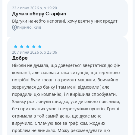
22 липня 2026 р. о 19:20
Думаю оберу Старфин
Відгуки начебто непогані, хочу взяти у них кредит
Кирило
, Київ
20 липня 2026 р. о 23:06
Добре
Ніколи не думала, що доведеться звертатися до фін
компанії, але склалася така ситуація, що терміново
потрібні були гроші на ремонт машини. Звичайно
звернулася до банку і там мені відмовили( але
порадили цю компанію, і я вирішила спробувати.
Заявку розглянули швидко, усе детально пояснили,
без прихованих умов і незрозумілих пунктів. Гроші
отримала в той самий день, що дуже мене
виручило. Сплачую все за графіком, жодних
проблем не виникло. Можу рекомендувати цю