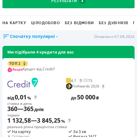
4
РЕЗУЛЬТАТИ
НА КАРТКУ
ЦІЛОДОБОВО
БЕЗ ВІДМОВИ
БЕЗ ДЗВІНКІВ
Г
Спочатку популярні
Оновлено 07.08.2026
Ми підібрали 4 кредита для вас
ТОП 2
Кредит від Credit7
Акція
4,7
73
FinAwards 2026
0,01
50 000
від
%
до
₴
ставка в день
360
—
365
днів
термін
1 132,58
—
3 845,25
%
реальна річна процентна ставка
На картку
За 3 хв
Готівкою
Видача 24/7