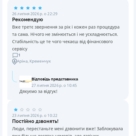
Погашення
26 липня 2026 р. о 22:29
Оплата на розрахунковий рахунок
Рекомендую
Онлайн (через сайт або інтернет-банкінг)
Вже третє звернення за рік і кожен раз процедура
Через термінали Приватбанку
та сама. Нічого не змінюється і не ускладнюється.
Через термінали самообслуговування
Стабільність це те чого чекаєш від фінансового
Ліцензія НБУ
сервісу
Ліцензія переоформлена 14.03.2024 р.
1
Аріна
, Кременчук
Вся інформація про кредит
Відповідь представника
Детальніше
ОТРИМАТИ ПОЗИКУ
27 липня 2026 р. о 10:45
Дякуємо за відгук!
23 липня 2026 р. о 10:22
Постійно дзвонять!
Люди, перестаньте мені дзвонити вже! Заблокувала
вже більше десятка номерів, але дзвінки