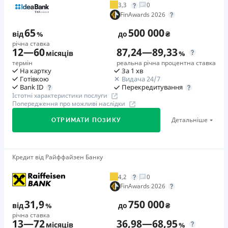
3,3
0
Додаткова комісія за дострокове погашення
FinAwards 2026
у будь-який момент можна повністю погасити позику без
65
500 000
додаткових плат
від
%
до
₴
річна ставка
Страховка
12
—
60
87,24
—
89,33
місяців
%
відсутня
термін
реальна річна процентна ставка
На картку
За 1 хв
Штрафи
Готівкою
Видача 24/7
Неустойка за невиконання та/або неналежне виконання
Перекредитування
Bank ID
Істотні характеристики послуги
споживачем грошових зобов’язань: штраф у розмірі 75%
Попередження про можливі наслідки
від суми невиконаного та/або неналежного виконання
Детальніше
ОТРИМАТИ ПОЗИКУ
зобов’язання на 2-й день кожного факту такого
невиконання та/або неналежного виконання.
Детальніше читайте на сайті МФО.
Кредит від Райффайзен Банку
🥇Переможець FinAwards 2026
Необхідні документи
Переможець FinAwards 2026 «Найкращий кредит
Паспорт
,
ІПН
4,2
0
готівкою»
FinAwards 2026
Вік
Перший займ
18 - 65 років
31,9
750 000
від
%
до
₴
вiд 65%/рік до 500 000 ₴
річна ставка
Переваги
13
—
72
36,98
—
68,95
Додаткова комісія за дострокове погашення
місяців
%