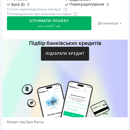
Перекредитування
Bank ID
Істотні характеристики послуги
Попередження про можливі наслідки
ОТРИМАТИ ПОЗИКУ
Детальніше
на
credit7.ua
Підбір банківських кредитів
Акція: «Кешбек за друга»
Клієнт ділиться реферальним посиланням з другом.
ПІДІБРАТИ КРЕДИТ
Коли друг реєструється та отримує перший кредит
(від 1000 грн), клієнт автоматично отримує 400 грн
кешбеку. Акція триває до 10.12.2026
🥉 Бронза FinAwards 2026
Бронзовий призер FinAwards 2026 «Найкраща програма
лояльності»
Перший займ
вiд 0,01%/день до 30 000 ₴
Повторний займ
Кредит від Ідея Банку
вiд 0,95%/день до 50 000 ₴