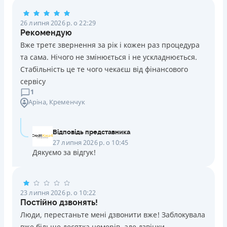
Погашення
26 липня 2026 р. о 22:29
Оплата на розрахунковий рахунок
Рекомендую
Онлайн (через сайт або інтернет-банкінг)
Вже третє звернення за рік і кожен раз процедура
Через термінали Приватбанку
та сама. Нічого не змінюється і не ускладнюється.
Через термінали самообслуговування
Стабільність це те чого чекаєш від фінансового
Ліцензія НБУ
сервісу
Ліцензія переоформлена 14.03.2024 р.
1
Аріна
, Кременчук
Вся інформація про кредит
Відповідь представника
Детальніше
ОТРИМАТИ ПОЗИКУ
27 липня 2026 р. о 10:45
Дякуємо за відгук!
23 липня 2026 р. о 10:22
Постійно дзвонять!
Люди, перестаньте мені дзвонити вже! Заблокувала
вже більше десятка номерів, але дзвінки