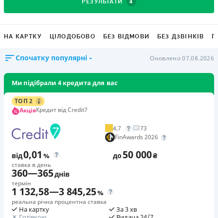
4
РЕЗУЛЬТАТИ
НА КАРТКУ
ЦІЛОДОБОВО
БЕЗ ВІДМОВИ
БЕЗ ДЗВІНКІВ
Г
Спочатку популярні
Оновлено 07.08.2026
Ми підібрали 4 кредита для вас
ТОП 2
Кредит від Credit7
Акція
4,7
73
FinAwards 2026
0,01
50 000
від
%
до
₴
ставка в день
360
—
365
днів
термін
1 132,58
—
3 845,25
%
реальна річна процентна ставка
На картку
За 3 хв
Готівкою
Видача 24/7