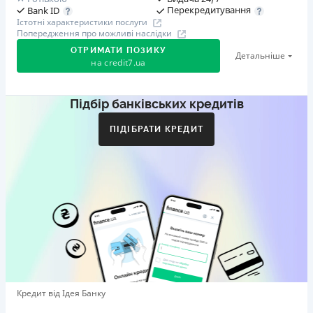
Перекредитування
Bank ID
Істотні характеристики послуги
Попередження про можливі наслідки
ОТРИМАТИ ПОЗИКУ
Детальніше
на
credit7.ua
Підбір банківських кредитів
Акція: «Кешбек за друга»
Клієнт ділиться реферальним посиланням з другом.
ПІДІБРАТИ КРЕДИТ
Коли друг реєструється та отримує перший кредит
(від 1000 грн), клієнт автоматично отримує 400 грн
кешбеку. Акція триває до 10.12.2026
🥉 Бронза FinAwards 2026
Бронзовий призер FinAwards 2026 «Найкраща програма
лояльності»
Перший займ
вiд 0,01%/день до 30 000 ₴
Повторний займ
Кредит від Ідея Банку
вiд 0,95%/день до 50 000 ₴