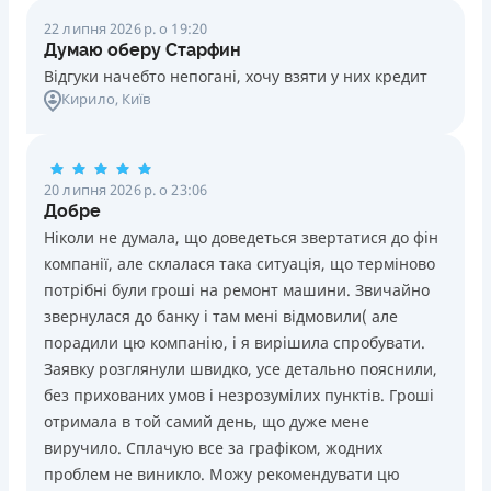
22 липня 2026 р. о 19:20
Думаю оберу Старфин
Відгуки начебто непогані, хочу взяти у них кредит
Кирило
, Київ
20 липня 2026 р. о 23:06
Добре
Ніколи не думала, що доведеться звертатися до фін
компанії, але склалася така ситуація, що терміново
потрібні були гроші на ремонт машини. Звичайно
звернулася до банку і там мені відмовили( але
порадили цю компанію, і я вирішила спробувати.
Заявку розглянули швидко, усе детально пояснили,
без прихованих умов і незрозумілих пунктів. Гроші
отримала в той самий день, що дуже мене
виручило. Сплачую все за графіком, жодних
проблем не виникло. Можу рекомендувати цю