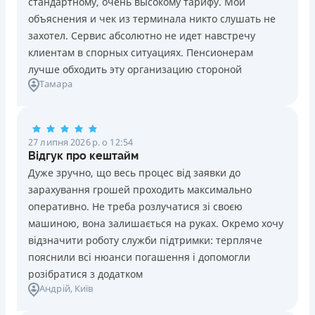
стандартному, очень высокому тарифу. Мои
Ліцензія НБУ №10
Знижена процентна ставка 0,01% в день для нових
объяснения и чек из терминала никто слушать не
клієнтів на період від 3 до 30 днів (після цього діє
Вся інформація про кредит
захотел. Сервис абсолютно не идет навстречу
стандартна ставка 1%)
клиентам в спорных ситуациях. Пенсионерам
Запитуються лише дані паспорта, ІПН, номер
лучше обходить эту организацию стороной
банківської картки й телефону
Детальніше
ОТРИМАТИ ПОЗИКУ
Тамара
Оформляються кредити онлайн 24/7. Розглядаються
100% заявок, зокрема анкети клієнтів з проблемною
кредитною історією
27 липня 2026 р. о 12:54
Переказуються гроші на банківську картку відразу
Відгук про кештайм
після підписання електронного договору про надання
Дуже зручно, що весь процес від заявки до
кредиту
зарахування грошей проходить максимально
Даруються знижки до -99% постійним клієнтам на
оперативно. Не треба розлучатися зі своєю
майбутні кредити згідно з програмою лояльності
машиною, вона залишається на руках. Окремо хочу
Програма лояльності для постійних клієнтів
відзначити роботу служби підтримки: терпляче
Цілодобова підтримка
в Viber, Telegram, Facebook
пояснили всі нюанси погашення і допомогли
розібратися з додатком
Недоліки
Андрій
, Київ
Нема кредиту для юросіб (ФОП)
Немає цілодобової підтримки
по телефону