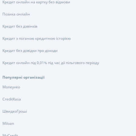
Кредит онлайн на картку без відмови
Позика онлайн
Кредит без дзвінків
Кредит з поганою кредитною історією
Кредит без довідки про доходи
Кредит онлайн під 0,01% під час дії пільгового періоду
Популярні організації
Moneyveo
CreditKasa
ШвидкоГроші
Miloan
MyCredit