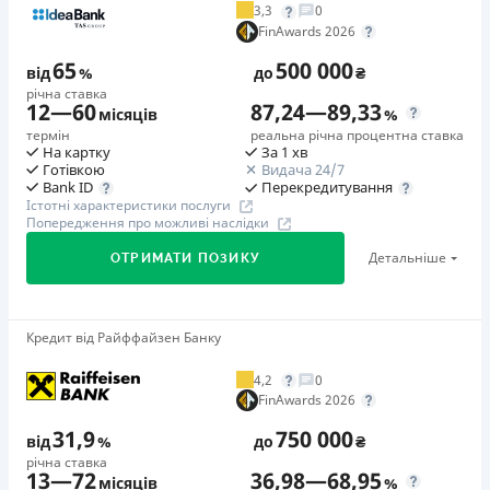
3,3
0
Додаткова комісія за дострокове погашення
FinAwards 2026
у будь-який момент можна повністю погасити позику без
65
500 000
додаткових плат
від
%
до
₴
річна ставка
Страховка
12
—
60
87,24
—
89,33
місяців
%
відсутня
термін
реальна річна процентна ставка
На картку
За 1 хв
Штрафи
Готівкою
Видача 24/7
Неустойка за невиконання та/або неналежне виконання
Перекредитування
Bank ID
Істотні характеристики послуги
споживачем грошових зобов’язань: штраф у розмірі 75%
Попередження про можливі наслідки
від суми невиконаного та/або неналежного виконання
Детальніше
ОТРИМАТИ ПОЗИКУ
зобов’язання на 2-й день кожного факту такого
невиконання та/або неналежного виконання.
Детальніше читайте на сайті МФО.
Кредит від Райффайзен Банку
🥇Переможець FinAwards 2026
Необхідні документи
Переможець FinAwards 2026 «Найкращий кредит
Паспорт
,
ІПН
4,2
0
готівкою»
FinAwards 2026
Вік
Перший займ
18 - 65 років
31,9
750 000
від
%
до
₴
вiд 65%/рік до 500 000 ₴
річна ставка
Переваги
13
—
72
36,98
—
68,95
Додаткова комісія за дострокове погашення
місяців
%