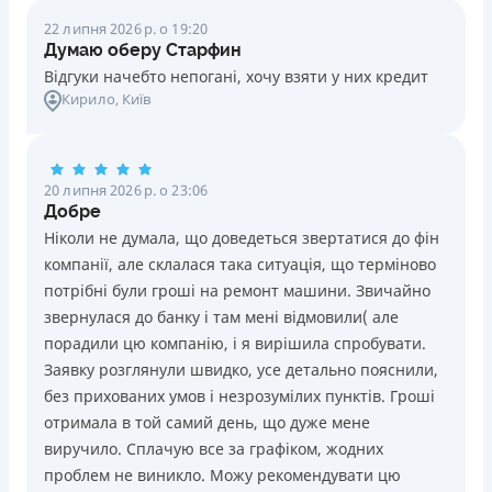
22 липня 2026 р. о 19:20
Думаю оберу Старфин
Відгуки начебто непогані, хочу взяти у них кредит
Кирило
, Київ
20 липня 2026 р. о 23:06
Добре
Ніколи не думала, що доведеться звертатися до фін
компанії, але склалася така ситуація, що терміново
потрібні були гроші на ремонт машини. Звичайно
звернулася до банку і там мені відмовили( але
порадили цю компанію, і я вирішила спробувати.
Заявку розглянули швидко, усе детально пояснили,
без прихованих умов і незрозумілих пунктів. Гроші
отримала в той самий день, що дуже мене
виручило. Сплачую все за графіком, жодних
проблем не виникло. Можу рекомендувати цю