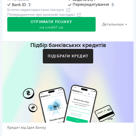
Перекредитування
Bank ID
Істотні характеристики послуги
Попередження про можливі наслідки
ОТРИМАТИ ПОЗИКУ
Детальніше
на
credit7.ua
Підбір банківських кредитів
Акція: «Кешбек за друга»
Клієнт ділиться реферальним посиланням з другом.
ПІДІБРАТИ КРЕДИТ
Коли друг реєструється та отримує перший кредит
(від 1000 грн), клієнт автоматично отримує 400 грн
кешбеку. Акція триває до 10.12.2026
🥉 Бронза FinAwards 2026
Бронзовий призер FinAwards 2026 «Найкраща програма
лояльності»
Перший займ
вiд 0,01%/день до 30 000 ₴
Повторний займ
Кредит від Ідея Банку
вiд 0,95%/день до 50 000 ₴