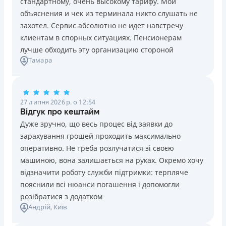
стандартному, очень высокому тарифу. Мои
Ліцензія НБУ №10
Знижена процентна ставка 0,01% в день для нових
объяснения и чек из терминала никто слушать не
клієнтів на період від 3 до 30 днів (після цього діє
Вся інформація про кредит
захотел. Сервис абсолютно не идет навстречу
стандартна ставка 1%)
клиентам в спорных ситуациях. Пенсионерам
Запитуються лише дані паспорта, ІПН, номер
лучше обходить эту организацию стороной
банківської картки й телефону
Детальніше
ОТРИМАТИ ПОЗИКУ
Тамара
Оформляються кредити онлайн 24/7. Розглядаються
100% заявок, зокрема анкети клієнтів з проблемною
кредитною історією
27 липня 2026 р. о 12:54
Переказуються гроші на банківську картку відразу
Відгук про кештайм
після підписання електронного договору про надання
Дуже зручно, що весь процес від заявки до
кредиту
зарахування грошей проходить максимально
Даруються знижки до -99% постійним клієнтам на
оперативно. Не треба розлучатися зі своєю
майбутні кредити згідно з програмою лояльності
машиною, вона залишається на руках. Окремо хочу
Програма лояльності для постійних клієнтів
відзначити роботу служби підтримки: терпляче
Цілодобова підтримка
в Viber, Telegram, Facebook
пояснили всі нюанси погашення і допомогли
розібратися з додатком
Недоліки
Андрій
, Київ
Нема кредиту для юросіб (ФОП)
Немає цілодобової підтримки
по телефону