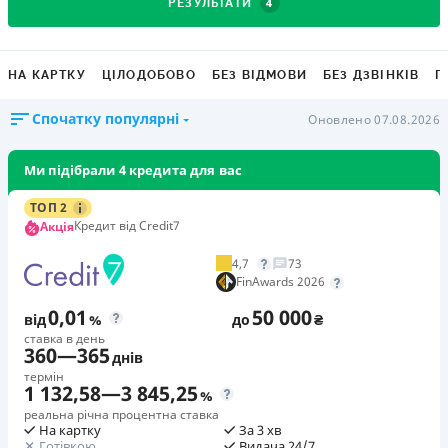
4
РЕЗУЛЬТАТИ
НА КАРТКУ
ЦІЛОДОБОВО
БЕЗ ВІДМОВИ
БЕЗ ДЗВІНКІВ
Г
Спочатку популярні
Оновлено 07.08.2026
Ми підібрали 4 кредита для вас
ТОП 2
Кредит від Credit7
Акція
4,7
73
FinAwards 2026
0,01
50 000
від
%
до
₴
ставка в день
360
—
365
днів
термін
1 132,58
—
3 845,25
%
реальна річна процентна ставка
На картку
За 3 хв
Готівкою
Видача 24/7