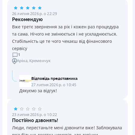
Погашення
26 липня 2026 р. о 22:29
Оплата на розрахунковий рахунок
Рекомендую
Онлайн (через сайт або інтернет-банкінг)
Вже третє звернення за рік і кожен раз процедура
Через термінали Приватбанку
та сама. Нічого не змінюється і не ускладнюється.
Через термінали самообслуговування
Стабільність це те чого чекаєш від фінансового
Ліцензія НБУ
сервісу
Ліцензія переоформлена 14.03.2024 р.
1
Аріна
, Кременчук
Вся інформація про кредит
Відповідь представника
Детальніше
ОТРИМАТИ ПОЗИКУ
27 липня 2026 р. о 10:45
Дякуємо за відгук!
23 липня 2026 р. о 10:22
Постійно дзвонять!
Люди, перестаньте мені дзвонити вже! Заблокувала
вже більше десятка номерів, але дзвінки