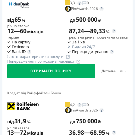
3,3
0
Додаткова комісія за дострокове погашення
FinAwards 2026
у будь-який момент можна повністю погасити позику без
65
500 000
додаткових плат
від
%
до
₴
річна ставка
Страховка
12
—
60
87,24
—
89,33
місяців
%
відсутня
термін
реальна річна процентна ставка
На картку
За 1 хв
Штрафи
Готівкою
Видача 24/7
Неустойка за невиконання та/або неналежне виконання
Перекредитування
Bank ID
Істотні характеристики послуги
споживачем грошових зобов’язань: штраф у розмірі 75%
Попередження про можливі наслідки
від суми невиконаного та/або неналежного виконання
Детальніше
ОТРИМАТИ ПОЗИКУ
зобов’язання на 2-й день кожного факту такого
невиконання та/або неналежного виконання.
Детальніше читайте на сайті МФО.
Кредит від Райффайзен Банку
🥇Переможець FinAwards 2026
Необхідні документи
Переможець FinAwards 2026 «Найкращий кредит
Паспорт
,
ІПН
4,2
0
готівкою»
FinAwards 2026
Вік
Перший займ
18 - 65 років
31,9
750 000
від
%
до
₴
вiд 65%/рік до 500 000 ₴
річна ставка
Переваги
13
—
72
36,98
—
68,95
Додаткова комісія за дострокове погашення
місяців
%