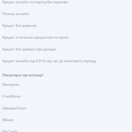
Кредит онлайн на картку без відмови
Позика онлайн
Кредит без дзвінків
Кредит з поганою кредитною історією
Кредит без довідки про доходи
Кредит онлайн під 0,01% під час дії пільгового періоду
Популярні організації
Moneyveo
CreditKasa
ШвидкоГроші
Miloan
MyCredit