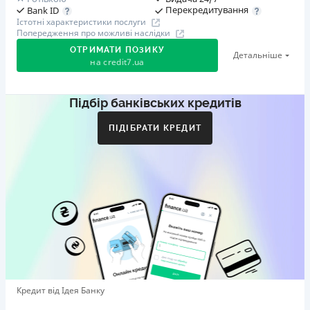
Перекредитування
Bank ID
Істотні характеристики послуги
Попередження про можливі наслідки
ОТРИМАТИ ПОЗИКУ
Детальніше
на
credit7.ua
Підбір банківських кредитів
Акція: «Кешбек за друга»
Клієнт ділиться реферальним посиланням з другом.
ПІДІБРАТИ КРЕДИТ
Коли друг реєструється та отримує перший кредит
(від 1000 грн), клієнт автоматично отримує 400 грн
кешбеку. Акція триває до 10.12.2026
🥉 Бронза FinAwards 2026
Бронзовий призер FinAwards 2026 «Найкраща програма
лояльності»
Перший займ
вiд 0,01%/день до 30 000 ₴
Повторний займ
Кредит від Ідея Банку
вiд 0,95%/день до 50 000 ₴