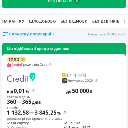
4
РЕЗУЛЬТАТИ
НА КАРТКУ
ЦІЛОДОБОВО
БЕЗ ВІДМОВИ
БЕЗ ДЗВІНКІВ
Г
Спочатку популярні
Оновлено 07.08.2026
Ми підібрали 4 кредита для вас
ТОП 2
Кредит від Credit7
Акція
4,7
73
FinAwards 2026
0,01
50 000
від
%
до
₴
ставка в день
360
—
365
днів
термін
1 132,58
—
3 845,25
%
реальна річна процентна ставка
На картку
За 3 хв
Готівкою
Видача 24/7