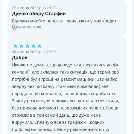
22 липня 2026 р. о 19:20
Думаю оберу Старфин
Відгуки начебто непогані, хочу взяти у них кредит
Кирило
, Київ
20 липня 2026 р. о 23:06
Добре
Ніколи не думала, що доведеться звертатися до фін
компанії, але склалася така ситуація, що терміново
потрібні були гроші на ремонт машини. Звичайно
звернулася до банку і там мені відмовили( але
порадили цю компанію, і я вирішила спробувати.
Заявку розглянули швидко, усе детально пояснили,
без прихованих умов і незрозумілих пунктів. Гроші
отримала в той самий день, що дуже мене
виручило. Сплачую все за графіком, жодних
проблем не виникло. Можу рекомендувати цю