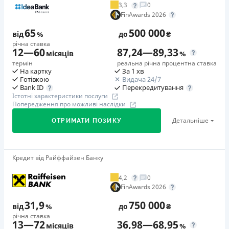
3,3
0
Додаткова комісія за дострокове погашення
FinAwards 2026
у будь-який момент можна повністю погасити позику без
65
500 000
додаткових плат
від
%
до
₴
річна ставка
Страховка
12
—
60
87,24
—
89,33
місяців
%
відсутня
термін
реальна річна процентна ставка
На картку
За 1 хв
Штрафи
Готівкою
Видача 24/7
Неустойка за невиконання та/або неналежне виконання
Перекредитування
Bank ID
Істотні характеристики послуги
споживачем грошових зобов’язань: штраф у розмірі 75%
Попередження про можливі наслідки
від суми невиконаного та/або неналежного виконання
Детальніше
ОТРИМАТИ ПОЗИКУ
зобов’язання на 2-й день кожного факту такого
невиконання та/або неналежного виконання.
Детальніше читайте на сайті МФО.
Кредит від Райффайзен Банку
🥇Переможець FinAwards 2026
Необхідні документи
Переможець FinAwards 2026 «Найкращий кредит
Паспорт
,
ІПН
4,2
0
готівкою»
FinAwards 2026
Вік
Перший займ
18 - 65 років
31,9
750 000
від
%
до
₴
вiд 65%/рік до 500 000 ₴
річна ставка
Переваги
13
—
72
36,98
—
68,95
Додаткова комісія за дострокове погашення
місяців
%