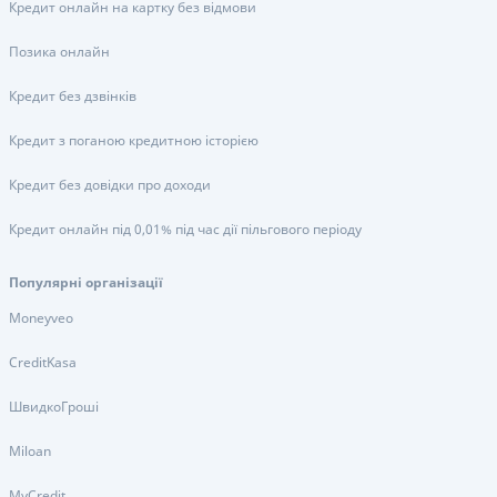
Кредит онлайн на картку без відмови
Позика онлайн
Кредит без дзвінків
Кредит з поганою кредитною історією
Кредит без довідки про доходи
Кредит онлайн під 0,01% під час дії пільгового періоду
Популярні організації
Moneyveo
CreditKasa
ШвидкоГроші
Miloan
MyCredit