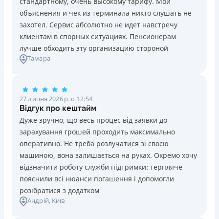
стандартному, очень высокому тарифу. Мои
Ліцензія НБУ №10
Знижена процентна ставка 0,01% в день для нових
объяснения и чек из терминала никто слушать не
клієнтів на період від 3 до 30 днів (після цього діє
Вся інформація про кредит
захотел. Сервис абсолютно не идет навстречу
стандартна ставка 1%)
клиентам в спорных ситуациях. Пенсионерам
Запитуються лише дані паспорта, ІПН, номер
лучше обходить эту организацию стороной
банківської картки й телефону
Детальніше
ОТРИМАТИ ПОЗИКУ
Тамара
Оформляються кредити онлайн 24/7. Розглядаються
100% заявок, зокрема анкети клієнтів з проблемною
кредитною історією
27 липня 2026 р. о 12:54
Переказуються гроші на банківську картку відразу
Відгук про кештайм
після підписання електронного договору про надання
Дуже зручно, що весь процес від заявки до
кредиту
зарахування грошей проходить максимально
Даруються знижки до -99% постійним клієнтам на
оперативно. Не треба розлучатися зі своєю
майбутні кредити згідно з програмою лояльності
машиною, вона залишається на руках. Окремо хочу
Програма лояльності для постійних клієнтів
відзначити роботу служби підтримки: терпляче
Цілодобова підтримка
в Viber, Telegram, Facebook
пояснили всі нюанси погашення і допомогли
розібратися з додатком
Недоліки
Андрій
, Київ
Нема кредиту для юросіб (ФОП)
Немає цілодобової підтримки
по телефону