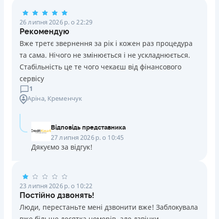
Погашення
26 липня 2026 р. о 22:29
Оплата на розрахунковий рахунок
Рекомендую
Онлайн (через сайт або інтернет-банкінг)
Вже третє звернення за рік і кожен раз процедура
Через термінали Приватбанку
та сама. Нічого не змінюється і не ускладнюється.
Через термінали самообслуговування
Стабільність це те чого чекаєш від фінансового
Ліцензія НБУ
сервісу
Ліцензія переоформлена 14.03.2024 р.
1
Аріна
, Кременчук
Вся інформація про кредит
Відповідь представника
Детальніше
ОТРИМАТИ ПОЗИКУ
27 липня 2026 р. о 10:45
Дякуємо за відгук!
23 липня 2026 р. о 10:22
Постійно дзвонять!
Люди, перестаньте мені дзвонити вже! Заблокувала
вже більше десятка номерів, але дзвінки