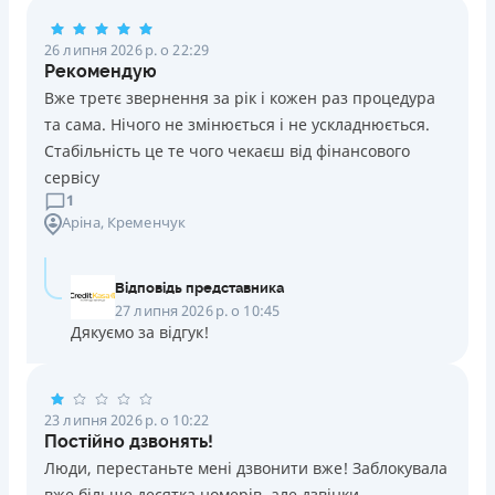
Погашення
26 липня 2026 р. о 22:29
Оплата на розрахунковий рахунок
Рекомендую
Онлайн (через сайт або інтернет-банкінг)
Вже третє звернення за рік і кожен раз процедура
Через термінали Приватбанку
та сама. Нічого не змінюється і не ускладнюється.
Через термінали самообслуговування
Стабільність це те чого чекаєш від фінансового
Ліцензія НБУ
сервісу
Ліцензія переоформлена 14.03.2024 р.
1
Аріна
, Кременчук
Вся інформація про кредит
Відповідь представника
Детальніше
ОТРИМАТИ ПОЗИКУ
27 липня 2026 р. о 10:45
Дякуємо за відгук!
23 липня 2026 р. о 10:22
Постійно дзвонять!
Люди, перестаньте мені дзвонити вже! Заблокувала
вже більше десятка номерів, але дзвінки