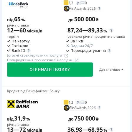
3,3
0
Додаткова комісія за дострокове погашення
FinAwards 2026
у будь-який момент можна повністю погасити позику без
65
500 000
додаткових плат
від
%
до
₴
річна ставка
Страховка
12
—
60
87,24
—
89,33
місяців
%
відсутня
термін
реальна річна процентна ставка
На картку
За 1 хв
Штрафи
Готівкою
Видача 24/7
Неустойка за невиконання та/або неналежне виконання
Перекредитування
Bank ID
Істотні характеристики послуги
споживачем грошових зобов’язань: штраф у розмірі 75%
Попередження про можливі наслідки
від суми невиконаного та/або неналежного виконання
Детальніше
ОТРИМАТИ ПОЗИКУ
зобов’язання на 2-й день кожного факту такого
невиконання та/або неналежного виконання.
Детальніше читайте на сайті МФО.
Кредит від Райффайзен Банку
🥇Переможець FinAwards 2026
Необхідні документи
Переможець FinAwards 2026 «Найкращий кредит
Паспорт
,
ІПН
4,2
0
готівкою»
FinAwards 2026
Вік
Перший займ
18 - 65 років
31,9
750 000
від
%
до
₴
вiд 65%/рік до 500 000 ₴
річна ставка
Переваги
13
—
72
36,98
—
68,95
Додаткова комісія за дострокове погашення
місяців
%