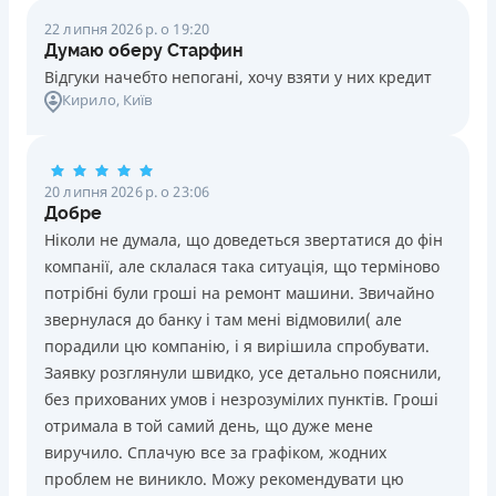
22 липня 2026 р. о 19:20
Думаю оберу Старфин
Відгуки начебто непогані, хочу взяти у них кредит
Кирило
, Київ
20 липня 2026 р. о 23:06
Добре
Ніколи не думала, що доведеться звертатися до фін
компанії, але склалася така ситуація, що терміново
потрібні були гроші на ремонт машини. Звичайно
звернулася до банку і там мені відмовили( але
порадили цю компанію, і я вирішила спробувати.
Заявку розглянули швидко, усе детально пояснили,
без прихованих умов і незрозумілих пунктів. Гроші
отримала в той самий день, що дуже мене
виручило. Сплачую все за графіком, жодних
проблем не виникло. Можу рекомендувати цю