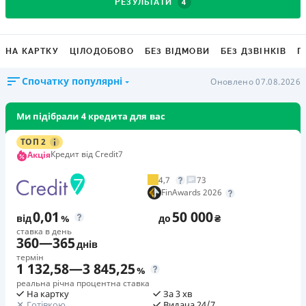
4
РЕЗУЛЬТАТИ
НА КАРТКУ
ЦІЛОДОБОВО
БЕЗ ВІДМОВИ
БЕЗ ДЗВІНКІВ
Г
Спочатку популярні
Оновлено 07.08.2026
Ми підібрали 4 кредита для вас
ТОП 2
Кредит від Credit7
Акція
4,7
73
FinAwards 2026
0,01
50 000
від
%
до
₴
ставка в день
360
—
365
днів
термін
1 132,58
—
3 845,25
%
реальна річна процентна ставка
На картку
За 3 хв
Готівкою
Видача 24/7