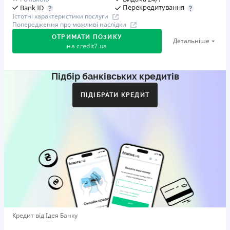
Перекредитування
Bank ID
Істотні характеристики послуги
Попередження про можливі наслідки
ОТРИМАТИ ПОЗИКУ
Детальніше
на
credit7.ua
Підбір банківських кредитів
Акція: «Кешбек за друга»
Клієнт ділиться реферальним посиланням з другом.
ПІДІБРАТИ КРЕДИТ
Коли друг реєструється та отримує перший кредит
(від 1000 грн), клієнт автоматично отримує 400 грн
кешбеку. Акція триває до 10.12.2026
🥉 Бронза FinAwards 2026
Бронзовий призер FinAwards 2026 «Найкраща програма
лояльності»
Перший займ
вiд 0,01%/день до 30 000 ₴
Повторний займ
Кредит від Ідея Банку
вiд 0,95%/день до 50 000 ₴