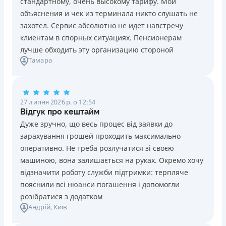
стандартному, очень высокому тарифу. Мои
Ліцензія НБУ №10
Знижена процентна ставка 0,01% в день для нових
объяснения и чек из терминала никто слушать не
клієнтів на період від 3 до 30 днів (після цього діє
Вся інформація про кредит
захотел. Сервис абсолютно не идет навстречу
стандартна ставка 1%)
клиентам в спорных ситуациях. Пенсионерам
Запитуються лише дані паспорта, ІПН, номер
лучше обходить эту организацию стороной
банківської картки й телефону
Детальніше
ОТРИМАТИ ПОЗИКУ
Тамара
Оформляються кредити онлайн 24/7. Розглядаються
100% заявок, зокрема анкети клієнтів з проблемною
кредитною історією
27 липня 2026 р. о 12:54
Переказуються гроші на банківську картку відразу
Відгук про кештайм
після підписання електронного договору про надання
Дуже зручно, що весь процес від заявки до
кредиту
зарахування грошей проходить максимально
Даруються знижки до -99% постійним клієнтам на
оперативно. Не треба розлучатися зі своєю
майбутні кредити згідно з програмою лояльності
машиною, вона залишається на руках. Окремо хочу
Програма лояльності для постійних клієнтів
відзначити роботу служби підтримки: терпляче
Цілодобова підтримка
в Viber, Telegram, Facebook
пояснили всі нюанси погашення і допомогли
розібратися з додатком
Недоліки
Андрій
, Київ
Нема кредиту для юросіб (ФОП)
Немає цілодобової підтримки
по телефону