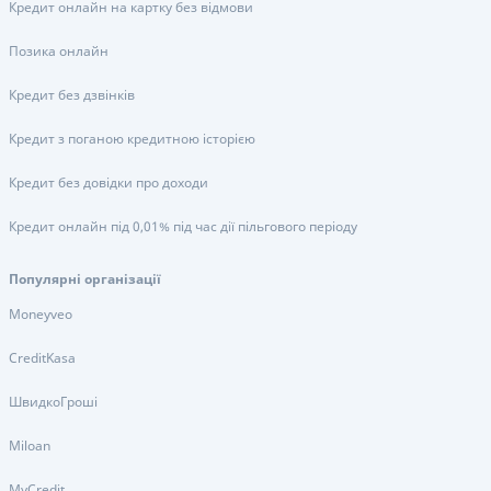
Кредит онлайн на картку без відмови
Позика онлайн
Кредит без дзвінків
Кредит з поганою кредитною історією
Кредит без довідки про доходи
Кредит онлайн під 0,01% під час дії пільгового періоду
Популярні організації
Moneyveo
CreditKasa
ШвидкоГроші
Miloan
MyCredit