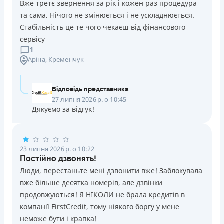
Вже третє звернення за рік і кожен раз процедура
Через термінали Приватбанку
та сама. Нічого не змінюється і не ускладнюється.
Через термінали самообслуговування
Стабільність це те чого чекаєш від фінансового
Ліцензія НБУ
сервісу
Ліцензія переоформлена 14.03.2024 р.
1
Аріна
, Кременчук
Детальніше
ОТРИМАТИ ПОЗИКУ
Відповідь представника
27 липня 2026 р. о 10:45
Дякуємо за відгук!
23 липня 2026 р. о 10:22
Постійно дзвонять!
Люди, перестаньте мені дзвонити вже! Заблокувала
вже більше десятка номерів, але дзвінки
продовжуються! Я НІКОЛИ не брала кредитів в
компанії FirstCredit, тому ніякого боргу у мене
неможе бути і крапка!