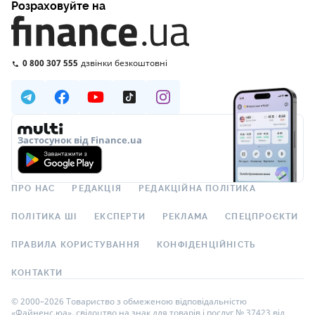
Розраховуйте на
0 800 307 555
дзвінки безкоштовні
Застосунок від Finance.ua
ПРО НАС
РЕДАКЦІЯ
РЕДАКЦІЙНА ПОЛІТИКА
ПОЛІТИКА ШІ
ЕКСПЕРТИ
РЕКЛАМА
СПЕЦПРОЄКТИ
ПРАВИЛА КОРИСТУВАННЯ
КОНФІДЕНЦІЙНІСТЬ
КОНТАКТИ
© 2000–2026 Товариство з обмеженою відповідальністю
«Файненс.юа», свідоцтво на знак для товарів і послуг № 37423 від