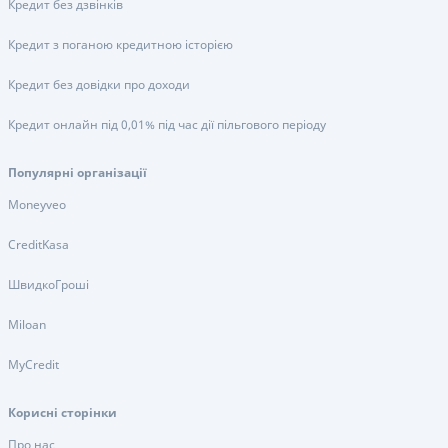
Кредит без дзвінків
Кредит з поганою кредитною історією
Кредит без довідки про доходи
Кредит онлайн під 0,01% під час дії пільгового періоду
Популярні організації
Moneyveo
CreditKasa
ШвидкоГроші
Miloan
MyCredit
Корисні сторінки
Про нас