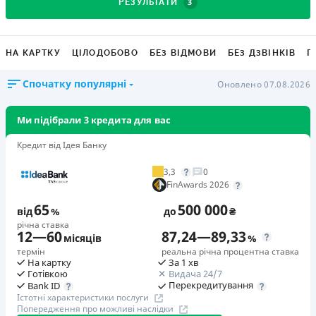
3
РЕЗУЛЬТАТИ
НА КАРТКУ
ЦІЛОДОБОВО
БЕЗ ВІДМОВИ
БЕЗ ДЗВІНКІВ
Г
Спочатку популярні
Оновлено 07.08.2026
Ми підібрали 3 кредита для вас
Кредит від Ідея Банку
3,3
0
FinAwards 2026
65
500 000
від
%
до
₴
річна ставка
12
—
60
87,24
—
89,33
місяців
%
термін
реальна річна процентна ставка
На картку
За 1 хв
Готівкою
Видача 24/7
Перекредитування
Bank ID
Істотні характеристики послуги
Попередження про можливі наслідки