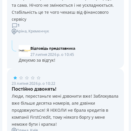
переоформлена НБУ 14.03.2024
та сама. Нічого не змінюється і не ускладнюється.
Вся інформація про кредит
Стабільність це те чого чекаєш від фінансового
сервісу
1
Аріна
, Кременчук
Детальніше
ОТРИМАТИ ПОЗИКУ
Відповідь представника
27 липня 2026 р. о 10:45
Дякуємо за відгук!
23 липня 2026 р. о 10:22
Постійно дзвонять!
Люди, перестаньте мені дзвонити вже! Заблокувала
вже більше десятка номерів, але дзвінки
продовжуються! Я НІКОЛИ не брала кредитів в
компанії FirstCredit, тому ніякого боргу у мене
неможе бути і крапка!
Олена
, Київ