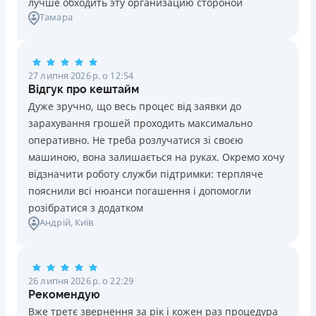
лучше обходить эту организацию стороной
Зручний додаток для оформлення та управління
Тамара
платіжною карткою та кредитним лімітом (відсутність
необхідності спілкуватися з контакт центром)
Строк користування кредитним лімітом необмежений
27 липня 2026 р. о 12:54
при вчасному обслуговуванні (строк кредитної лінії 5
Відгук про кештайм
років з можливістю пролонгації)
Дуже зручно, що весь процес від заявки до
Можна використовувати ліміт на будь які споживчі
зарахування грошей проходить максимально
потреби
оперативно. Не треба розлучатися зі своєю
Недоліки
машиною, вона залишається на руках. Окремо хочу
Нема програми лояльності для постійних клієнтів
відзначити роботу служби підтримки: терпляче
Нема кредиту для юросіб (ФОП)
пояснили всі нюанси погашення і допомогли
Немає цілодобової підтримки
по телефону, в Viber,
розібратися з додатком
Андрій
, Київ
Telegram, Facebook
Погашення
Онлайн (через сайт або інтернет-банкінг)
26 липня 2026 р. о 22:29
Через термінали самообслуговування
Рекомендую
Ліцензія НБУ
Вже третє звернення за рік і кожен раз процедура