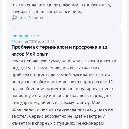
Необхідні документи
Детальніше
ОТРИМАТИ ПОЗИКУ
Telegram, Facebook
вчасно оплатити кредит, оформила пролонгацію,
Паспорт
,
ІПН
закрила пізніше. загалом все норм.
Погашення
Вік
Ірина
, Вінниця
В касах і терміналах відділень
18 - 65 років
Онлайн (через сайт або інтернет-банкінг)
Щомісячна комісія
Через термінали самообслуговування
від 0%
Через термінали Приватбанку
29 липня 2026 р. о 12:28
Проблема с терминалом и просрочка в 12
Ліцензія НБУ
Переваги
часов Мой опыт
Ліцензія переоформлена 27.03.2024 р.
Віртуальна картка та кредитний ліміт (з кредитним
Взяла небольшую сумму на ремонт газовой колонки
лімітом значно більшим за конкурентів)
Вся інформація про кредит
под 0,01%. К сожалению, из-за технических
Безкоштовне зняття кредитних коштів в будь-яком
проблем в терминале самообслуживания платеж
безконтактному банкоматі України (сума операцій та
шел дольше обычного, и возникла просрочка в 12
кількість необмежена)
Детальніше
ОТРИМАТИ ПОЗИКУ
часов. Компания моментально аннулировала мою
Безкоштовний переказ кредитних коштів з Pluscard
акционную ставку и пересчитала весь период по
на будь-яку картку іншого банку (операція
стандартному, очень высокому тарифу. Мои
здійснюється миттєво через застосунок)
объяснения и чек из терминала никто слушать не
Максимальний кредитний ліміт відразу при
захотел. Сервис абсолютно не идет навстречу
оформленні картки (до 50 000 грн. при відповідному
клиентам в спорных ситуациях. Пенсионерам
доході)