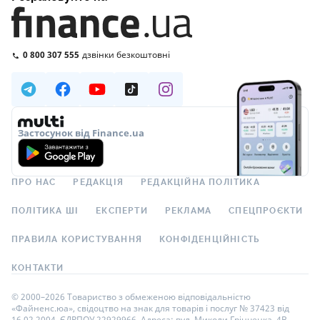
0 800 307 555
дзвінки безкоштовні
Застосунок від Finance.ua
ПРО НАС
РЕДАКЦІЯ
РЕДАКЦІЙНА ПОЛІТИКА
ПОЛІТИКА ШІ
ЕКСПЕРТИ
РЕКЛАМА
СПЕЦПРОЄКТИ
ПРАВИЛА КОРИСТУВАННЯ
КОНФІДЕНЦІЙНІСТЬ
КОНТАКТИ
© 2000–2026 Товариство з обмеженою відповідальністю
«Файненс.юа», свідоцтво на знак для товарів і послуг № 37423 від
16.02.2004, ЄДРПОУ 22929966. Адреса: вул. Миколи Грінченка, 4В,