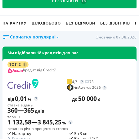
18
РЕЗУЛЬТАТИ
НА КАРТКУ
ЦІЛОДОБОВО
БЕЗ ВІДМОВИ
БЕЗ ДЗВІНКІВ
Г
Спочатку популярні
Оновлено 07.08.2026
Ми підібрали 18 кредитів для вас
ТОП 2
Кредит від Credit7
Акція
4,7
73
FinAwards 2026
0,01
50 000
від
%
до
₴
ставка в день
360
—
365
днів
термін
1 132,58
—
3 845,25
%
реальна річна процентна ставка
На картку
За 3 хв
Готівкою
Видача 24/7