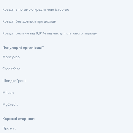
Кредит з поганою кредитною історією
Кредит без довідки про доходи
Кредит онлайн під 0,01% під час дії пільгового періоду
Популярні організації
Moneyveo
CreditKasa
ШвидкоГроші
Miloan
MyCredit
Корисні сторінки
Про нас