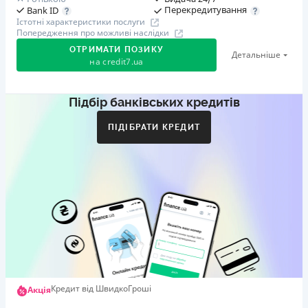
Перекредитування
Bank ID
Істотні характеристики послуги
Попередження про можливі наслідки
ОТРИМАТИ ПОЗИКУ
Детальніше
на
credit7.ua
Підбір банківських кредитів
Акція: «Кешбек за друга»
Клієнт ділиться реферальним посиланням з другом.
ПІДІБРАТИ КРЕДИТ
Коли друг реєструється та отримує перший кредит
(від 1000 грн), клієнт автоматично отримує 400 грн
кешбеку. Акція триває до 10.12.2026
🥉 Бронза FinAwards 2026
Бронзовий призер FinAwards 2026 «Найкраща програма
лояльності»
Перший займ
вiд 0,01%/день до 30 000 ₴
Повторний займ
Кредит від ШвидкоГроші
Акція
вiд 0,95%/день до 50 000 ₴