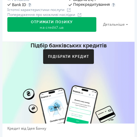
Перекредитування
Bank ID
Істотні характеристики послуги
Попередження про можливі наслідки
ОТРИМАТИ ПОЗИКУ
Детальніше
на
credit7.ua
Підбір банківських кредитів
Акція: «Кешбек за друга»
Клієнт ділиться реферальним посиланням з другом.
ПІДІБРАТИ КРЕДИТ
Коли друг реєструється та отримує перший кредит
(від 1000 грн), клієнт автоматично отримує 400 грн
кешбеку. Акція триває до 10.12.2026
🥉 Бронза FinAwards 2026
Бронзовий призер FinAwards 2026 «Найкраща програма
лояльності»
Перший займ
вiд 0,01%/день до 30 000 ₴
Повторний займ
Кредит від Ідея Банку
вiд 0,95%/день до 50 000 ₴