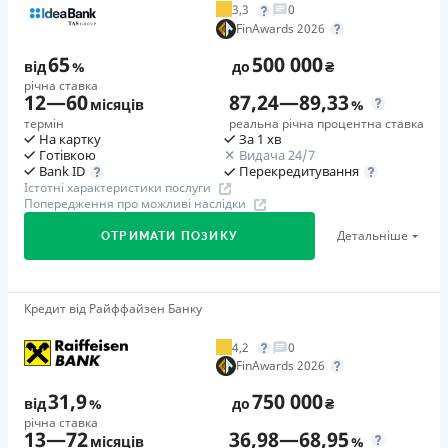
3,3
0
Додаткова комісія за дострокове погашення
FinAwards 2026
у будь-який момент можна повністю погасити позику без
65
500 000
додаткових плат
від
%
до
₴
річна ставка
Страховка
12
—
60
87,24
—
89,33
місяців
%
відсутня
термін
реальна річна процентна ставка
На картку
За 1 хв
Штрафи
Готівкою
Видача 24/7
Неустойка за невиконання та/або неналежне виконання
Перекредитування
Bank ID
Істотні характеристики послуги
споживачем грошових зобов’язань: штраф у розмірі 75%
Попередження про можливі наслідки
від суми невиконаного та/або неналежного виконання
Детальніше
ОТРИМАТИ ПОЗИКУ
зобов’язання на 2-й день кожного факту такого
невиконання та/або неналежного виконання.
Детальніше читайте на сайті МФО.
Кредит від Райффайзен Банку
🥇Переможець FinAwards 2026
Необхідні документи
Переможець FinAwards 2026 «Найкращий кредит
Паспорт
,
ІПН
4,2
0
готівкою»
FinAwards 2026
Вік
Перший займ
18 - 65 років
31,9
750 000
від
%
до
₴
вiд 65%/рік до 500 000 ₴
річна ставка
Переваги
13
—
72
36,98
—
68,95
Додаткова комісія за дострокове погашення
місяців
%