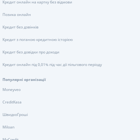
Кредит онлайн на картку без відмови
Позика онлайн
Кредит без дзвінків
Кредит з поганою кредитною історією
Кредит без довідки про доходи
Кредит онлайн під 0,01% під час дії пільгового періоду
Популярні організації
Moneyveo
CreditKasa
ШвидкоГроші
Miloan
MyCredit