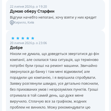
22 липня 2026 р. о 19:20
Думаю оберу Старфин
Відгуки начебто непогані, хочу взяти у них кредит
Кирило
, Київ
20 липня 2026 р. о 23:06
Добре
Ніколи не думала, що доведеться звертатися до фін
компанії, але склалася така ситуація, що терміново
потрібні були гроші на ремонт машини. Звичайно
звернулася до банку і там мені відмовили( але
порадили цю компанію, і я вирішила спробувати.
Заявку розглянули швидко, усе детально пояснили,
без прихованих умов і незрозумілих пунктів. Гроші
отримала в той самий день, що дуже мене
виручило. Сплачую все за графіком, жодних
проблем не виникло. Можу рекомендувати цю