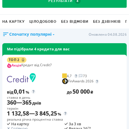
4
РЕЗУЛЬТАТИ
НА КАРТКУ
ЦІЛОДОБОВО
БЕЗ ВІДМОВИ
БЕЗ ДЗВІНКІВ
Г
Спочатку популярні
Оновлено 04.08.2026
Ми підібрали 4 кредита для вас
ТОП 2
Кредит від Credit7
Акція
4,7
73
FinAwards 2026
0,01
50 000
від
%
до
₴
ставка в день
360
—
365
днів
термін
1 132,58
—
3 845,25
%
реальна річна процентна ставка
На картку
За 3 хв
Готівкою
Видача 24/7