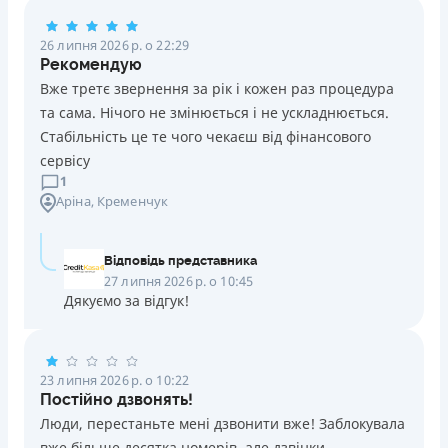
Погашення
26 липня 2026 р. о 22:29
Оплата на розрахунковий рахунок
Рекомендую
Онлайн (через сайт або інтернет-банкінг)
Вже третє звернення за рік і кожен раз процедура
Через термінали Приватбанку
та сама. Нічого не змінюється і не ускладнюється.
Через термінали самообслуговування
Стабільність це те чого чекаєш від фінансового
Ліцензія НБУ
сервісу
Ліцензія переоформлена 14.03.2024 р.
1
Аріна
, Кременчук
Вся інформація про кредит
Відповідь представника
Детальніше
ОТРИМАТИ ПОЗИКУ
27 липня 2026 р. о 10:45
Дякуємо за відгук!
23 липня 2026 р. о 10:22
Постійно дзвонять!
Люди, перестаньте мені дзвонити вже! Заблокувала
вже більше десятка номерів, але дзвінки