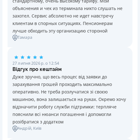
стандартному, очень высокому тарифу. Мои
Ліцензія НБУ №10
Знижена процентна ставка 0,01% в день для нових
объяснения и чек из терминала никто слушать не
клієнтів на період від 3 до 30 днів (після цього діє
Вся інформація про кредит
захотел. Сервис абсолютно не идет навстречу
стандартна ставка 1%)
клиентам в спорных ситуациях. Пенсионерам
Запитуються лише дані паспорта, ІПН, номер
лучше обходить эту организацию стороной
банківської картки й телефону
Детальніше
ОТРИМАТИ ПОЗИКУ
Тамара
Оформляються кредити онлайн 24/7. Розглядаються
100% заявок, зокрема анкети клієнтів з проблемною
кредитною історією
27 липня 2026 р. о 12:54
Переказуються гроші на банківську картку відразу
Відгук про кештайм
після підписання електронного договору про надання
Дуже зручно, що весь процес від заявки до
кредиту
зарахування грошей проходить максимально
Даруються знижки до -99% постійним клієнтам на
оперативно. Не треба розлучатися зі своєю
майбутні кредити згідно з програмою лояльності
машиною, вона залишається на руках. Окремо хочу
Програма лояльності для постійних клієнтів
відзначити роботу служби підтримки: терпляче
Цілодобова підтримка
в Viber, Telegram, Facebook
пояснили всі нюанси погашення і допомогли
розібратися з додатком
Недоліки
Андрій
, Київ
Нема кредиту для юросіб (ФОП)
Немає цілодобової підтримки
по телефону