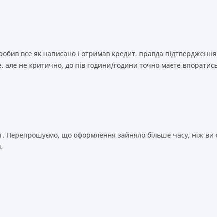
зробив все як написано і отримав кредит. правда підтвердження
. але не критично, до пів години/години точно маєте впоратис
т. Перепрошуємо, що оформлення зайняло більше часу, ніж ви о
.