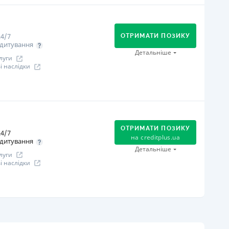
огашення
В касах і терміналах відділень
Оплата на розрахунковий рахунок
4/7
Онлайн (через сайт або інтернет-банкінг)
ОТРИМАТИ ПОЗИКУ
дитування
іцензія НБУ
Детальніше
луги
іцензія НБУ №96
 наслідки
ся інформація про кредит
огашення
В касах і терміналах відділень
Оплата на розрахунковий рахунок
ОТРИМАТИ ПОЗИКУ
4/7
Онлайн (через сайт або інтернет-банкінг)
на
creditplus.ua
дитування
Через термінали самообслуговування
Детальніше
луги
іцензія НБУ
 наслідки
іцензія НБУ №10
ся інформація про кредит
огашення
Оплата на розрахунковий рахунок
Онлайн (через сайт або інтернет-банкінг)