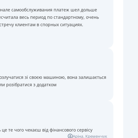
минале самообслуживания платеж шел дольше
считала весь период по стандартному, очень
стречу клиентам в спорных ситуациях.
розлучатися зі своєю машиною, вона залишається
ли розібратися з додатком
 це те чого чекаєш від фінансового сервісу
Аріна
, Кременчук