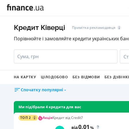
Кредит Ківерці
Примітка рекламодавця
Порівнюйте і замовляйте кредити українських бан
Сума, грн
Ст
НА КАРТКУ
ЦІЛОДОБОВО
БЕЗ ВІДМОВИ
БЕЗ ДЗВІНК
Спочатку популярні
Ми підібрали 4 кредита для вас
Акція
ТОП 2
Кредит від Credit7
0,01
від
%