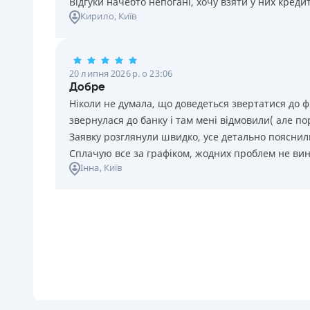
Відгуки начебто непогані, хочу взяти у них креди
Кирило
, Київ
20 липня 2026 р. о 23:06
Добре
Ніколи не думала, що доведеться звертатися до ф
звернулася до банку і там мені відмовили( але п
Заявку розглянули швидко, усе детально пояснили
Сплачую все за графіком, жодних проблем не ви
Інна
, Київ