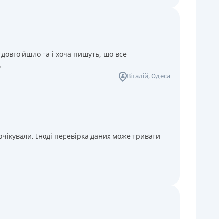
 довго йшло та і хоча пишуть, що все
ь
Віталій
, Одеса
чікували. Іноді перевірка даних може тривати