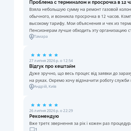
Проблема с терминалом и просрочка в 12 
20 грн за кожен день порушення. Штраф не
Взяла небольшую сумму на ремонт газовой колон
нараховується та не сплачується протягом 3 (трьох)
обычного, и возникла просрочка в 12 часов. Ко
календарних днів поспіль, після закінчення терміну
высокому тарифу. Мои объяснения и чек из терми
сплати відповідного платежу, якщо Споживач у цей
Пенсионерам лучше обходить эту организацию с
строк сплатить заборгованість за кредитом.
Тамара
Необхідні документи
Паспорт
,
ІПН
Вік
27 липня 2026 р. о 12:54
18 - 70 років
Відгук про кештайм
Дуже зручно, що весь процес від заявки до зар
на руках. Окремо хочу відзначити роботу служби
Андрій
, Київ
26 липня 2026 р. о 22:29
Рекомендую
Вже третє звернення за рік і кожен раз процедура
1