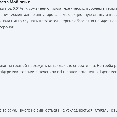
часов Мой опыт
ки под 0,01%. К сожалению, из-за технических проблем в тер
мпания моментально аннулировала мою акционную ставку и пере
нала никто слушать не захотел. Сервис абсолютно не идет нав
тороной
ахування грошей проходить максимально оперативно. Не треба 
 підтримки: терпляче пояснили всі нюанси погашення і допомог
 та сама. Нічого не змінюється і не ускладнюється. Стабільність