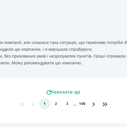
т
ін компанії, але склалася така ситуація, що терміново потрібн
орадили цю компанію, і я вирішила спробувати.
, без прихованих умов і незрозумілих пунктів. Гроші отримала
никло. Можу рекомендувати цю компанію.
ПОКАЗАТИ ЩЕ
…
1
2
3
100