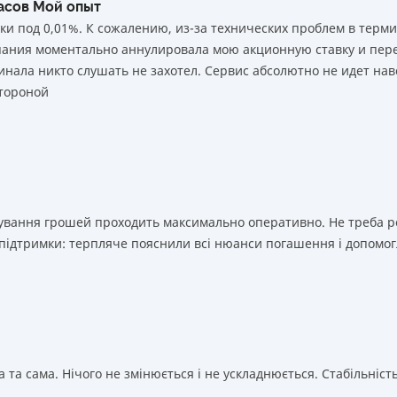
часов Мой опыт
ки под 0,01%. К сожалению, из-за технических проблем в тер
мпания моментально аннулировала мою акционную ставку и пере
нала никто слушать не захотел. Сервис абсолютно не идет нав
тороной
ахування грошей проходить максимально оперативно. Не треба 
 підтримки: терпляче пояснили всі нюанси погашення і допомог
 та сама. Нічого не змінюється і не ускладнюється. Стабільність