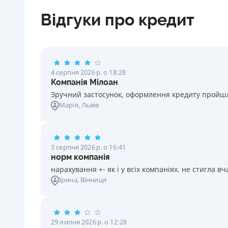
6 місяців до 0,15% в місяць на 13 місяців. Сплачується
21 - 74 роки
стали дійсними, користуйся кредитом не менш ніж 1
Відгуки про кредит
одноразово за рахунок кредитних коштів. Cтраховик -
днів і не допускай прострочення.
ПрАТ «СК «Уніка Життя». Страховий платіж від 0,00% д
0,72% одноразово включається в суму кредиту.
🥇 Переможець Finawards 2026
Переможець FinAwards 2026 «Найкраща МФО»
Штрафи
За прострочення виконання клієнтом будь-яких
Перший займ
4 серпня 2026 р. о 18:28
грошових зобов‘язань за кредитом, клієнт має сплатит
вiд 0,01%/день до 30 000 ₴
Компанія Мілоан
на вимогу Банку неустойку у розмірі 1% (один відсоток
Зручний застосунок, оформлення кредиту пройшло
Повторний займ
від суми простроченого платежу за кожен календарни
Марія
, Львів
вiд 1%/день до 50 000 ₴
день прострочення
Страховка
Необхідні документи
не оформлюється
Довідка про доходи
,
Паспорт
,
ІПН
,
Пенсійне
3 серпня 2026 р. о 16:41
Штрафи
посвідчення
норм компанія
У випадку неналежного виконання зобов’язань щодо
нарахування +- як і у всіх компаніях. не стигла 
Вік
повернення суми кредиту та/або сплати процентів за
Ірина
, Вінниця
18 - 62 роки
кредитом: на четвертий день у розмірі 9% від первісно
суми кредиту за чотири дні порушення, але не менш
ніж 200 грн; з п’ятого дня за кожен день порушення у
29 липня 2026 р. о 12:28
розмірі 2% від первісної суми кредиту, але не менш ні