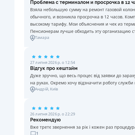
Проблема с терминалом и просрочка в 12 
20 грн за кожен день порушення. Штраф не
Взяла небольшую сумму на ремонт газовой колон
нараховується та не сплачується протягом 3 (трьох)
обычного, и возникла просрочка в 12 часов. Ко
календарних днів поспіль, після закінчення терміну
высокому тарифу. Мои объяснения и чек из терми
сплати відповідного платежу, якщо Споживач у цей
Пенсионерам лучше обходить эту организацию с
строк сплатить заборгованість за кредитом.
Тамара
Необхідні документи
Паспорт
,
ІПН
Вік
27 липня 2026 р. о 12:54
18 - 70 років
Відгук про кештайм
Дуже зручно, що весь процес від заявки до зар
на руках. Окремо хочу відзначити роботу служби
Андрій
, Київ
26 липня 2026 р. о 22:29
Рекомендую
Вже третє звернення за рік і кожен раз процедура
1