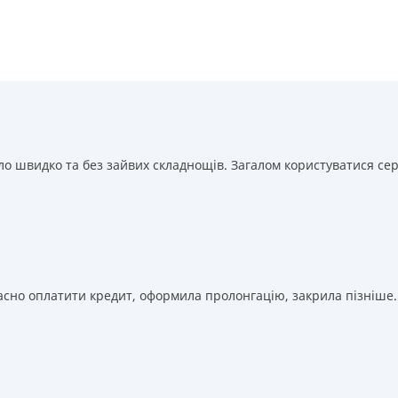
стандартна ставка 1%)
Цілодобова підтримка
в Telegram, Facebook
0
Запитуються лише дані паспорта, ІПН, номер
Недоліки
банківської картки й телефону
Л
о
Нема кредиту для юросіб (ФОП)
Оформляються кредити онлайн 24/7. Розглядаються
Л
Немає цілодобової підтримки
по телефону, в Viber
100% заявок, зокрема анкети клієнтів з проблемною
В
кредитною історією
Переказуються гроші на банківську картку відразу
и
після підписання електронного договору про
)
 швидко та без зайвих складнощів. Загалом користуватися сер
надання кредиту
й
Даруються знижки до -99% постійним клієнтам на
майбутні кредити згідно з програмою лояльності
Програма лояльності для постійних клієнтів
Цілодобова підтримка
в Viber, Telegram, Facebook
вчасно оплатити кредит, оформила пролонгацію, закрила пізніше.
Недоліки
Нема кредиту для юросіб (ФОП)
ї
Немає цілодобової підтримки
по телефону
ж