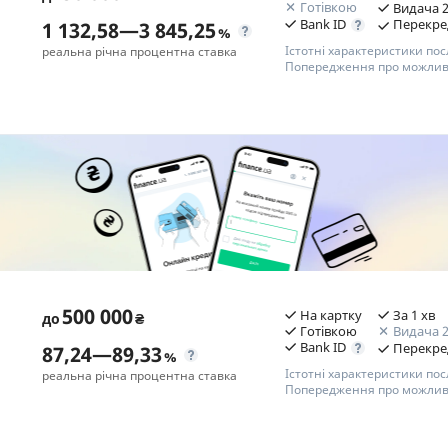
Готівкою
Видача 2
Bank ID
Перекре
1 132,58
—
3 845,25
%
РЕЙТИНГ ДЕБЕТОВИХ
ПУТІВНИ
Істотні характеристики пос
реальна річна процентна ставка
КАРТОК
СТРАХУ
Попередження про можливі
ЩОМІСЯЧНИЙ ОГЛЯД
ВСІ СТРА
КЕШБЕКУ
П
Переваги
СТРАХОВ
ПУТІВНИКИ ПО
1. Перший кредит онлайн можна оформити на суму
БАНКІВСЬКИХ КАРТКАХ
ВІДГУКИ
до 30 000 грн з процентною ставкою 0,01% на день
КОМПАНІ
протягом першого періоду. Комісія за надання
кредиту: відсутня для кредитів від 500 грн.; 50 грн.
ДОСТАВК
для кредитів в сумі 500 грн. (10% від суми кредиту).
Л
КОНТАКТ
2. Ваша зручність - пріоритет! Компанія схвалює
Л
кредити онлайн 24/7, без дзвінків та підтвердження
В
500 000
На картку
За 1 хв
до
₴
третіх осіб.
Готівкою
Видача 2
3. Для оформлення кредиту потрібні лише ваші
Bank ID
Перекре
87,24
—
89,33
%
паспортні дані, ІПН, номер банківської картки та
Істотні характеристики пос
реальна річна процентна ставка
Попередження про можливі
контактний телефон. Все інше компанія бере на себе.
4. Миттєве зараховуння грошей на вашу картку після
підписання кредитного договору онлайн.