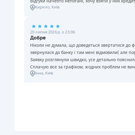
Відгуки начебто непогані, хочу взяти у них креди
Кирило
, Київ
20 липня 2026 р. о 23:06
Добре
Ніколи не думала, що доведеться звертатися до ф
звернулася до банку і там мені відмовили( але п
Заявку розглянули швидко, усе детально пояснили
Сплачую все за графіком, жодних проблем не ви
Інна
, Київ