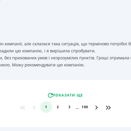
т
ін компанії, але склалася така ситуація, що терміново потрібн
орадили цю компанію, і я вирішила спробувати.
, без прихованих умов і незрозумілих пунктів. Гроші отримала
никло. Можу рекомендувати цю компанію.
ПОКАЗАТИ ЩЕ
…
1
2
3
100