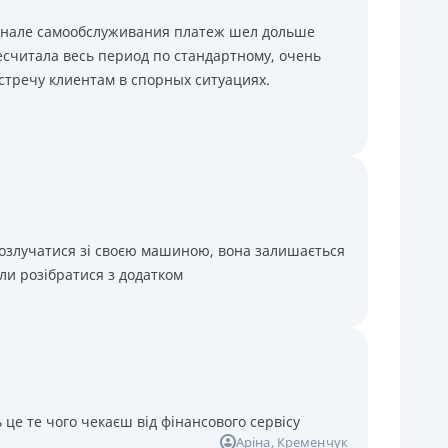
минале самообслуживания платеж шел дольше
считала весь период по стандартному, очень
стречу клиентам в спорных ситуациях.
розлучатися зі своєю машиною, вона залишається
ли розібратися з додатком
 це те чого чекаєш від фінансового сервісу
Аріна
, Кременчук