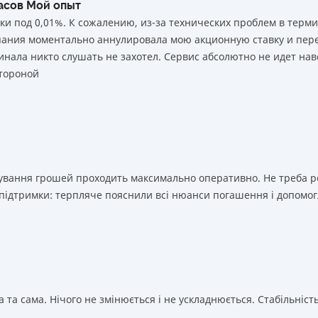
часов Мой опыт
ки под 0,01%. К сожалению, из-за технических проблем в тер
мпания моментально аннулировала мою акционную ставку и пере
нала никто слушать не захотел. Сервис абсолютно не идет нав
тороной
ахування грошей проходить максимально оперативно. Не треба 
 підтримки: терпляче пояснили всі нюанси погашення і допомог
 та сама. Нічого не змінюється і не ускладнюється. Стабільність