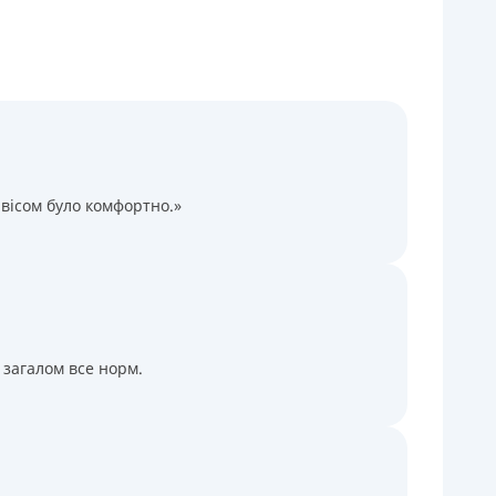
Через термінали Приватбанку
Через термінали самообслуговування
іцензія НБУ
іцензія переоформлена 14.03.2024 р.
ся інформація про кредит
вісом було комфортно.»
 загалом все норм.