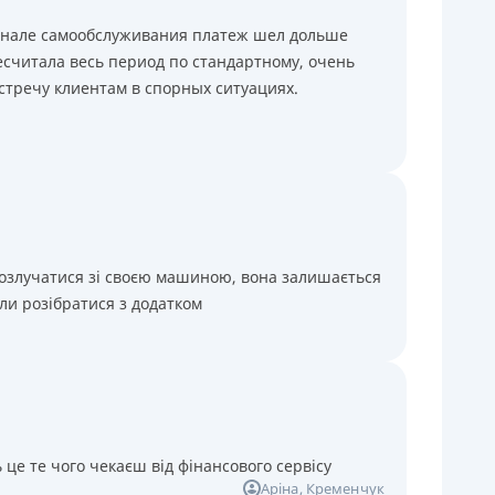
минале самообслуживания платеж шел дольше
считала весь период по стандартному, очень
стречу клиентам в спорных ситуациях.
розлучатися зі своєю машиною, вона залишається
ли розібратися з додатком
 це те чого чекаєш від фінансового сервісу
Аріна
, Кременчук