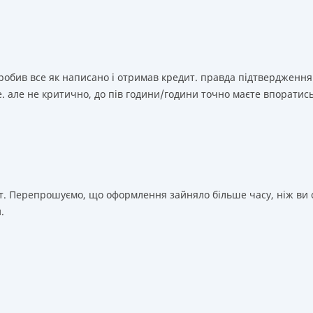
зробив все як написано і отримав кредит. правда підтвердження
. але не критично, до пів години/години точно маєте впоратис
т. Перепрошуємо, що оформлення зайняло більше часу, ніж ви о
.