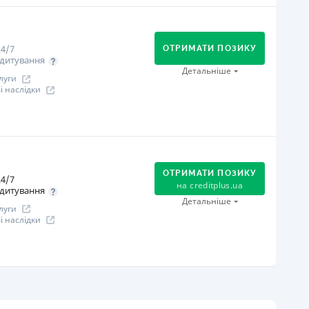
огашення
В касах і терміналах відділень
Оплата на розрахунковий рахунок
4/7
Онлайн (через сайт або інтернет-банкінг)
ОТРИМАТИ ПОЗИКУ
дитування
іцензія НБУ
Детальніше
луги
іцензія НБУ №96
 наслідки
ся інформація про кредит
огашення
В касах і терміналах відділень
Оплата на розрахунковий рахунок
ОТРИМАТИ ПОЗИКУ
4/7
Онлайн (через сайт або інтернет-банкінг)
на
creditplus.ua
дитування
Через термінали самообслуговування
Детальніше
луги
іцензія НБУ
 наслідки
іцензія НБУ №10
ся інформація про кредит
огашення
Оплата на розрахунковий рахунок
Онлайн (через сайт або інтернет-банкінг)