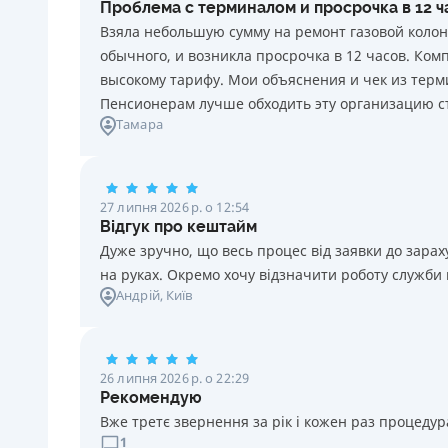
Проблема с терминалом и просрочка в 12 
20 грн за кожен день порушення. Штраф не
Взяла небольшую сумму на ремонт газовой колон
нараховується та не сплачується протягом 3 (трьох)
обычного, и возникла просрочка в 12 часов. Ко
календарних днів поспіль, після закінчення терміну
высокому тарифу. Мои объяснения и чек из терми
сплати відповідного платежу, якщо Споживач у цей
Пенсионерам лучше обходить эту организацию с
строк сплатить заборгованість за кредитом.
Тамара
Необхідні документи
Паспорт
,
ІПН
Вік
27 липня 2026 р. о 12:54
18 - 70 років
Відгук про кештайм
Дуже зручно, що весь процес від заявки до зар
на руках. Окремо хочу відзначити роботу служби
Андрій
, Київ
26 липня 2026 р. о 22:29
Рекомендую
Вже третє звернення за рік і кожен раз процедура
1