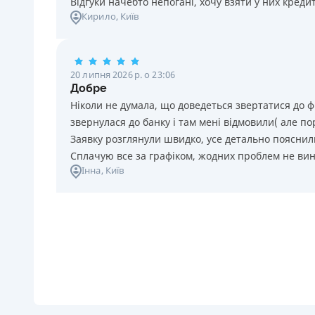
Відгуки начебто непогані, хочу взяти у них креди
Кирило
, Київ
20 липня 2026 р. о 23:06
Добре
Ніколи не думала, що доведеться звертатися до ф
звернулася до банку і там мені відмовили( але п
Заявку розглянули швидко, усе детально пояснили
Сплачую все за графіком, жодних проблем не ви
Інна
, Київ