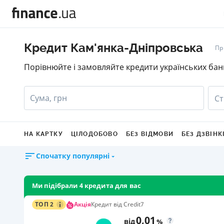
Кредит Кам'янка-Дніпровська
Пр
Порівнюйте і замовляйте кредити українських бан
Сума, грн
Ст
НА КАРТКУ
ЦІЛОДОБОВО
БЕЗ ВІДМОВИ
БЕЗ ДЗВІНК
Спочатку популярні
Ми підібрали 4 кредита для вас
Акція
ТОП 2
Кредит від Credit7
0,01
від
%