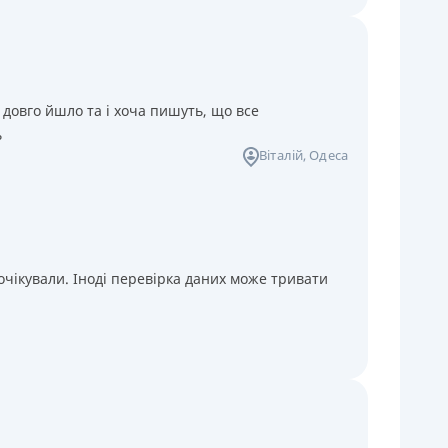
 довго йшло та і хоча пишуть, що все
ь
Віталій
, Одеса
чікували. Іноді перевірка даних може тривати