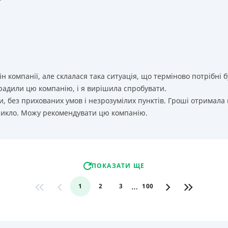
т
ін компанії, але склалася така ситуація, що терміново потрібн
орадили цю компанію, і я вирішила спробувати.
, без прихованих умов і незрозумілих пунктів. Гроші отримала
никло. Можу рекомендувати цю компанію.
ПОКАЗАТИ ЩЕ
…
1
2
3
100