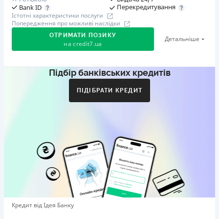
Перекредитування
Bank ID
Істотні характеристики послуги
Попередження про можливі наслідки
ОТРИМАТИ ПОЗИКУ
Детальніше
на
credit7.ua
Підбір банківських кредитів
Акція: «Кешбек за друга»
Клієнт ділиться реферальним посиланням з другом.
ПІДІБРАТИ КРЕДИТ
Коли друг реєструється та отримує перший кредит
(від 1000 грн), клієнт автоматично отримує 400 грн
кешбеку. Акція триває до 10.12.2026
🥉 Бронза FinAwards 2026
Бронзовий призер FinAwards 2026 «Найкраща програма
лояльності»
Перший займ
вiд 0,01%/день до 30 000 ₴
Повторний займ
Кредит від Ідея Банку
вiд 0,95%/день до 50 000 ₴