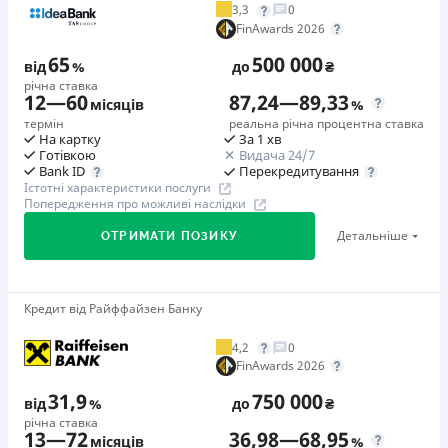
3,3
0
Додаткова комісія за дострокове погашення
FinAwards 2026
у будь-який момент можна повністю погасити позику без
65
500 000
додаткових плат
від
%
до
₴
річна ставка
Страховка
12
—
60
87,24
—
89,33
місяців
%
відсутня
термін
реальна річна процентна ставка
На картку
За 1 хв
Штрафи
Готівкою
Видача 24/7
Неустойка за невиконання та/або неналежне виконання
Перекредитування
Bank ID
Істотні характеристики послуги
споживачем грошових зобов’язань: штраф у розмірі 75%
Попередження про можливі наслідки
від суми невиконаного та/або неналежного виконання
Детальніше
ОТРИМАТИ ПОЗИКУ
зобов’язання на 2-й день кожного факту такого
невиконання та/або неналежного виконання.
Детальніше читайте на сайті МФО.
Кредит від Райффайзен Банку
🥇Переможець FinAwards 2026
Необхідні документи
Переможець FinAwards 2026 «Найкращий кредит
Паспорт
,
ІПН
4,2
0
готівкою»
FinAwards 2026
Вік
Перший займ
18 - 65 років
31,9
750 000
від
%
до
₴
вiд 65%/рік до 500 000 ₴
річна ставка
Переваги
13
—
72
36,98
—
68,95
Додаткова комісія за дострокове погашення
місяців
%