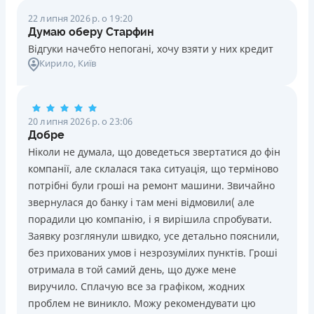
22 липня 2026 р. о 19:20
Думаю оберу Старфин
Відгуки начебто непогані, хочу взяти у них кредит
Кирило
, Київ
20 липня 2026 р. о 23:06
Добре
Ніколи не думала, що доведеться звертатися до фін
компанії, але склалася така ситуація, що терміново
потрібні були гроші на ремонт машини. Звичайно
звернулася до банку і там мені відмовили( але
порадили цю компанію, і я вирішила спробувати.
Заявку розглянули швидко, усе детально пояснили,
без прихованих умов і незрозумілих пунктів. Гроші
отримала в той самий день, що дуже мене
виручило. Сплачую все за графіком, жодних
проблем не виникло. Можу рекомендувати цю