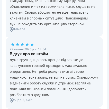
стандартному, очень высокому тарифу. Мои
Ліцензія НБУ №10
Знижена процентна ставка 0,01% в день для нових
объяснения и чек из терминала никто слушать не
клієнтів на період від 3 до 30 днів (після цього діє
Вся інформація про кредит
захотел. Сервис абсолютно не идет навстречу
стандартна ставка 1%)
клиентам в спорных ситуациях. Пенсионерам
Запитуються лише дані паспорта, ІПН, номер
лучше обходить эту организацию стороной
банківської картки й телефону
Детальніше
ОТРИМАТИ ПОЗИКУ
Тамара
Оформляються кредити онлайн 24/7. Розглядаються
100% заявок, зокрема анкети клієнтів з проблемною
кредитною історією
27 липня 2026 р. о 12:54
Переказуються гроші на банківську картку відразу
Відгук про кештайм
після підписання електронного договору про надання
Дуже зручно, що весь процес від заявки до
кредиту
зарахування грошей проходить максимально
Даруються знижки до -99% постійним клієнтам на
оперативно. Не треба розлучатися зі своєю
майбутні кредити згідно з програмою лояльності
машиною, вона залишається на руках. Окремо хочу
Програма лояльності для постійних клієнтів
відзначити роботу служби підтримки: терпляче
Цілодобова підтримка
в Viber, Telegram, Facebook
пояснили всі нюанси погашення і допомогли
розібратися з додатком
Недоліки
Андрій
, Київ
Нема кредиту для юросіб (ФОП)
Немає цілодобової підтримки
по телефону