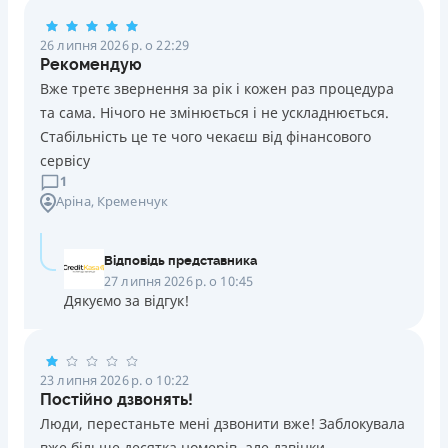
Погашення
26 липня 2026 р. о 22:29
Оплата на розрахунковий рахунок
Рекомендую
Онлайн (через сайт або інтернет-банкінг)
Вже третє звернення за рік і кожен раз процедура
Через термінали Приватбанку
та сама. Нічого не змінюється і не ускладнюється.
Через термінали самообслуговування
Стабільність це те чого чекаєш від фінансового
Ліцензія НБУ
сервісу
Ліцензія переоформлена 14.03.2024 р.
1
Аріна
, Кременчук
Вся інформація про кредит
Відповідь представника
Детальніше
ОТРИМАТИ ПОЗИКУ
27 липня 2026 р. о 10:45
Дякуємо за відгук!
23 липня 2026 р. о 10:22
Постійно дзвонять!
Люди, перестаньте мені дзвонити вже! Заблокувала
вже більше десятка номерів, але дзвінки