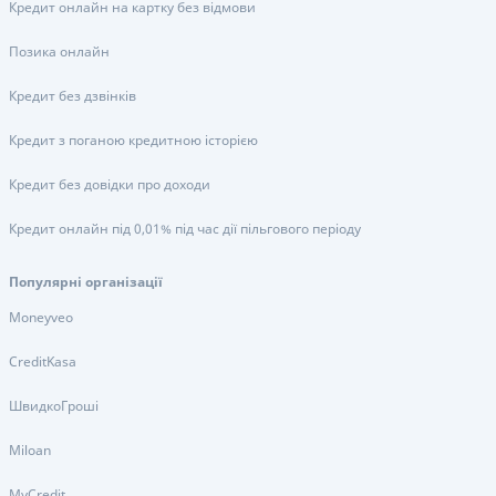
Кредит онлайн на картку без відмови
Позика онлайн
Кредит без дзвінків
Кредит з поганою кредитною історією
Кредит без довідки про доходи
Кредит онлайн під 0,01% під час дії пільгового періоду
Популярні організації
Moneyveo
CreditKasa
ШвидкоГроші
Miloan
MyCredit