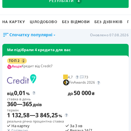
4
РЕЗУЛЬТАТИ
НА КАРТКУ
ЦІЛОДОБОВО
БЕЗ ВІДМОВИ
БЕЗ ДЗВІНКІВ
Г
Спочатку популярні
Оновлено 07.08.2026
Ми підібрали 4 кредита для вас
ТОП 2
Кредит від Credit7
Акція
4,7
73
FinAwards 2026
0,01
50 000
від
%
до
₴
ставка в день
360
—
365
днів
термін
1 132,58
—
3 845,25
%
реальна річна процентна ставка
На картку
За 3 хв
Готівкою
Видача 24/7