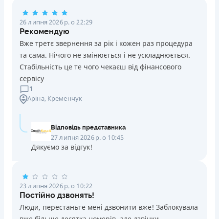
Погашення
26 липня 2026 р. о 22:29
Оплата на розрахунковий рахунок
Рекомендую
Онлайн (через сайт або інтернет-банкінг)
Вже третє звернення за рік і кожен раз процедура
Через термінали Приватбанку
та сама. Нічого не змінюється і не ускладнюється.
Через термінали самообслуговування
Стабільність це те чого чекаєш від фінансового
Ліцензія НБУ
сервісу
Ліцензія переоформлена 14.03.2024 р.
1
Аріна
, Кременчук
Вся інформація про кредит
Відповідь представника
Детальніше
ОТРИМАТИ ПОЗИКУ
27 липня 2026 р. о 10:45
Дякуємо за відгук!
23 липня 2026 р. о 10:22
Постійно дзвонять!
Люди, перестаньте мені дзвонити вже! Заблокувала
вже більше десятка номерів, але дзвінки