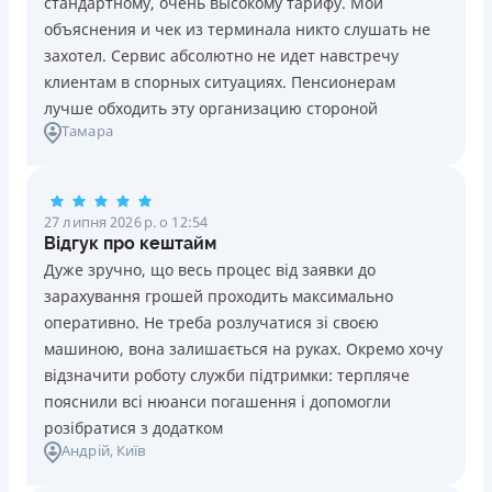
стандартному, очень высокому тарифу. Мои
Ліцензія НБУ №10
Знижена процентна ставка 0,01% в день для нових
объяснения и чек из терминала никто слушать не
клієнтів на період від 3 до 30 днів (після цього діє
Вся інформація про кредит
захотел. Сервис абсолютно не идет навстречу
стандартна ставка 1%)
клиентам в спорных ситуациях. Пенсионерам
Запитуються лише дані паспорта, ІПН, номер
лучше обходить эту организацию стороной
банківської картки й телефону
Детальніше
ОТРИМАТИ ПОЗИКУ
Тамара
Оформляються кредити онлайн 24/7. Розглядаються
100% заявок, зокрема анкети клієнтів з проблемною
кредитною історією
27 липня 2026 р. о 12:54
Переказуються гроші на банківську картку відразу
Відгук про кештайм
після підписання електронного договору про надання
Дуже зручно, що весь процес від заявки до
кредиту
зарахування грошей проходить максимально
Даруються знижки до -99% постійним клієнтам на
оперативно. Не треба розлучатися зі своєю
майбутні кредити згідно з програмою лояльності
машиною, вона залишається на руках. Окремо хочу
Програма лояльності для постійних клієнтів
відзначити роботу служби підтримки: терпляче
Цілодобова підтримка
в Viber, Telegram, Facebook
пояснили всі нюанси погашення і допомогли
розібратися з додатком
Недоліки
Андрій
, Київ
Нема кредиту для юросіб (ФОП)
Немає цілодобової підтримки
по телефону