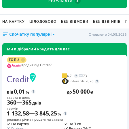
4
РЕЗУЛЬТАТИ
НА КАРТКУ
ЦІЛОДОБОВО
БЕЗ ВІДМОВИ
БЕЗ ДЗВІНКІВ
Г
Спочатку популярні
Оновлено 04.08.2026
Ми підібрали 4 кредита для вас
ТОП 2
Кредит від Credit7
Акція
4,7
73
FinAwards 2026
0,01
50 000
від
%
до
₴
ставка в день
360
—
365
днів
термін
1 132,58
—
3 845,25
%
реальна річна процентна ставка
На картку
За 3 хв
Готівкою
Видача 24/7