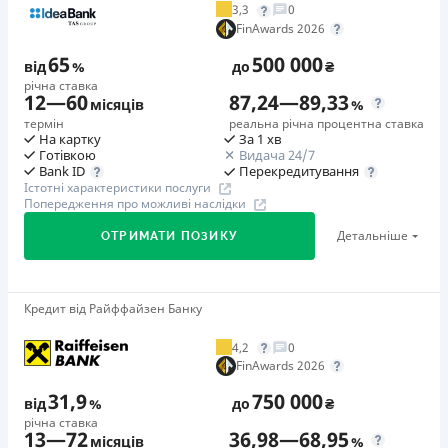
3,3
0
Додаткова комісія за дострокове погашення
FinAwards 2026
у будь-який момент можна повністю погасити позику без
65
500 000
додаткових плат
від
%
до
₴
річна ставка
Страховка
12
—
60
87,24
—
89,33
місяців
%
відсутня
термін
реальна річна процентна ставка
На картку
За 1 хв
Штрафи
Готівкою
Видача 24/7
Неустойка за невиконання та/або неналежне виконання
Перекредитування
Bank ID
Істотні характеристики послуги
споживачем грошових зобов’язань: штраф у розмірі 75%
Попередження про можливі наслідки
від суми невиконаного та/або неналежного виконання
Детальніше
ОТРИМАТИ ПОЗИКУ
зобов’язання на 2-й день кожного факту такого
невиконання та/або неналежного виконання.
Детальніше читайте на сайті МФО.
Кредит від Райффайзен Банку
🥇Переможець FinAwards 2026
Необхідні документи
Переможець FinAwards 2026 «Найкращий кредит
Паспорт
,
ІПН
4,2
0
готівкою»
FinAwards 2026
Вік
Перший займ
18 - 65 років
31,9
750 000
від
%
до
₴
вiд 65%/рік до 500 000 ₴
річна ставка
Переваги
13
—
72
36,98
—
68,95
Додаткова комісія за дострокове погашення
місяців
%