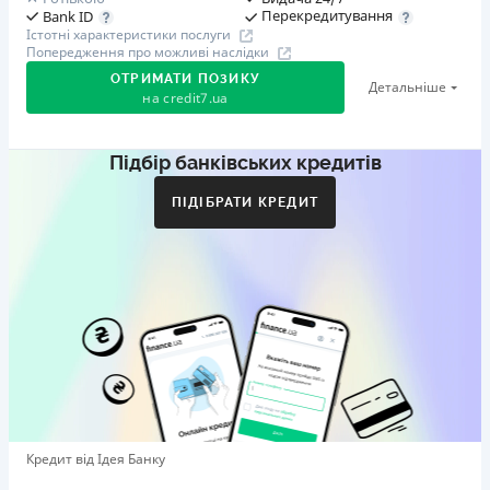
Перекредитування
Bank ID
Істотні характеристики послуги
Попередження про можливі наслідки
ОТРИМАТИ ПОЗИКУ
Детальніше
на
credit7.ua
Підбір банківських кредитів
Акція: «Кешбек за друга»
Клієнт ділиться реферальним посиланням з другом.
ПІДІБРАТИ КРЕДИТ
Коли друг реєструється та отримує перший кредит
(від 1000 грн), клієнт автоматично отримує 400 грн
кешбеку. Акція триває до 10.12.2026
🥉 Бронза FinAwards 2026
Бронзовий призер FinAwards 2026 «Найкраща програма
лояльності»
Перший займ
вiд 0,01%/день до 30 000 ₴
Повторний займ
Кредит від Ідея Банку
вiд 0,95%/день до 50 000 ₴