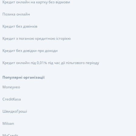
Кредит онлайн на картку без відмови
Позика онлайн
Кредит без дзвінків
Кредит з поганою кредитною історією
Кредит без довідки про доходи
Кредит онлайн під 0,01% під час дії пільгового періоду
Популярні організації
Moneyveo
CreditKasa
ШвидкоГроші
Miloan
MyCredit