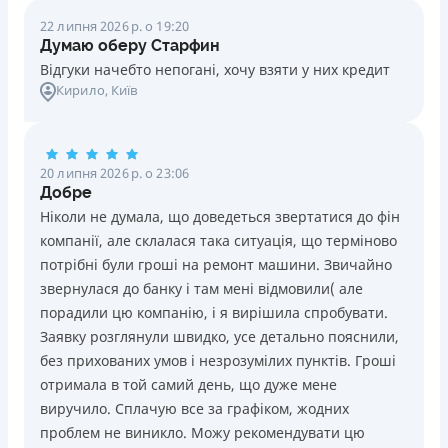
22 липня 2026 р. о 19:20
Думаю оберу Старфин
Відгуки начебто непогані, хочу взяти у них кредит
Кирило
, Київ
20 липня 2026 р. о 23:06
Добре
Ніколи не думала, що доведеться звертатися до фін
компанії, але склалася така ситуація, що терміново
потрібні були гроші на ремонт машини. Звичайно
звернулася до банку і там мені відмовили( але
порадили цю компанію, і я вирішила спробувати.
Заявку розглянули швидко, усе детально пояснили,
без прихованих умов і незрозумілих пунктів. Гроші
отримала в той самий день, що дуже мене
виручило. Сплачую все за графіком, жодних
проблем не виникло. Можу рекомендувати цю