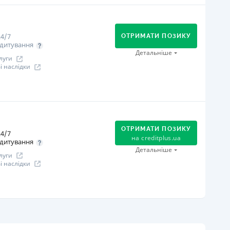
огашення
В касах і терміналах відділень
Оплата на розрахунковий рахунок
4/7
Онлайн (через сайт або інтернет-банкінг)
ОТРИМАТИ ПОЗИКУ
дитування
іцензія НБУ
Детальніше
луги
іцензія НБУ №96
 наслідки
ся інформація про кредит
огашення
В касах і терміналах відділень
Оплата на розрахунковий рахунок
ОТРИМАТИ ПОЗИКУ
4/7
Онлайн (через сайт або інтернет-банкінг)
на
creditplus.ua
дитування
Через термінали самообслуговування
Детальніше
луги
іцензія НБУ
 наслідки
іцензія НБУ №10
ся інформація про кредит
огашення
Оплата на розрахунковий рахунок
Онлайн (через сайт або інтернет-банкінг)