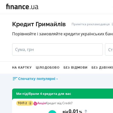
Кредит Гримайлів
Примітка рекламодавця
Порівнюйте і замовляйте кредити українських бан
Сума, грн
Ст
НА КАРТКУ
ЦІЛОДОБОВО
БЕЗ ВІДМОВИ
БЕЗ ДЗВІНК
Спочатку популярні
Ми підібрали 4 кредита для вас
Акція
ТОП 2
Кредит від Credit7
0,01
від
%