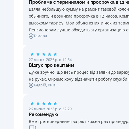
Проблема с терминалом и просрочка в 12 
20 грн за кожен день порушення. Штраф не
Взяла небольшую сумму на ремонт газовой колон
нараховується та не сплачується протягом 3 (трьох)
обычного, и возникла просрочка в 12 часов. Ко
календарних днів поспіль, після закінчення терміну
высокому тарифу. Мои объяснения и чек из терми
сплати відповідного платежу, якщо Споживач у цей
Пенсионерам лучше обходить эту организацию с
строк сплатить заборгованість за кредитом.
Тамара
Необхідні документи
Паспорт
,
ІПН
Вік
27 липня 2026 р. о 12:54
18 - 70 років
Відгук про кештайм
Дуже зручно, що весь процес від заявки до зар
на руках. Окремо хочу відзначити роботу служби
Андрій
, Київ
26 липня 2026 р. о 22:29
Рекомендую
Вже третє звернення за рік і кожен раз процедура
1