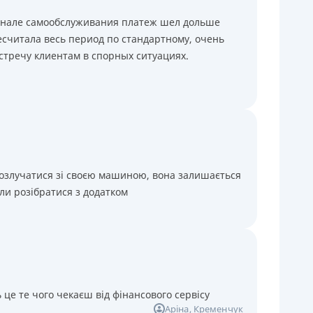
минале самообслуживания платеж шел дольше
считала весь период по стандартному, очень
стречу клиентам в спорных ситуациях.
розлучатися зі своєю машиною, вона залишається
ли розібратися з додатком
 це те чого чекаєш від фінансового сервісу
Аріна
, Кременчук