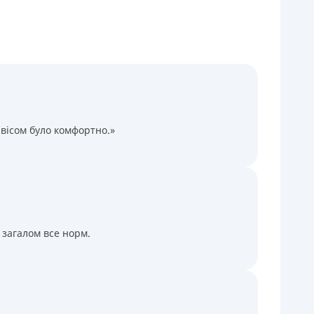
Через термінали Приватбанку
Через термінали самообслуговування
іцензія НБУ
іцензія переоформлена 14.03.2024 р.
ся інформація про кредит
вісом було комфортно.»
 загалом все норм.