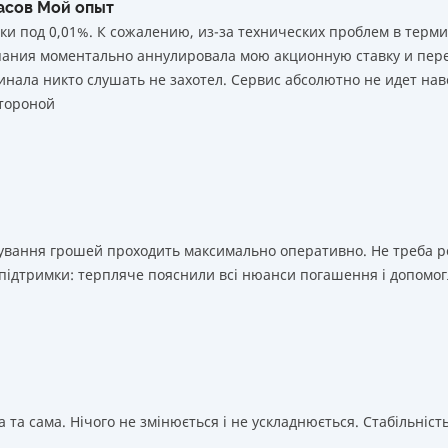
часов Мой опыт
ки под 0,01%. К сожалению, из-за технических проблем в тер
мпания моментально аннулировала мою акционную ставку и пере
нала никто слушать не захотел. Сервис абсолютно не идет нав
тороной
ахування грошей проходить максимально оперативно. Не треба 
 підтримки: терпляче пояснили всі нюанси погашення і допомог
 та сама. Нічого не змінюється і не ускладнюється. Стабільність