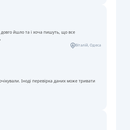
 довго йшло та і хоча пишуть, що все
ь
Віталій
, Одеса
чікували. Іноді перевірка даних може тривати