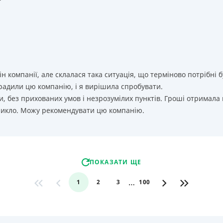
т
ін компанії, але склалася така ситуація, що терміново потрібн
орадили цю компанію, і я вирішила спробувати.
, без прихованих умов і незрозумілих пунктів. Гроші отримала
никло. Можу рекомендувати цю компанію.
ПОКАЗАТИ ЩЕ
…
1
2
3
100