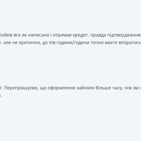
зробив все як написано і отримав кредит. правда підтвердження
. але не критично, до пів години/години точно маєте впоратис
т. Перепрошуємо, що оформлення зайняло більше часу, ніж ви о
.