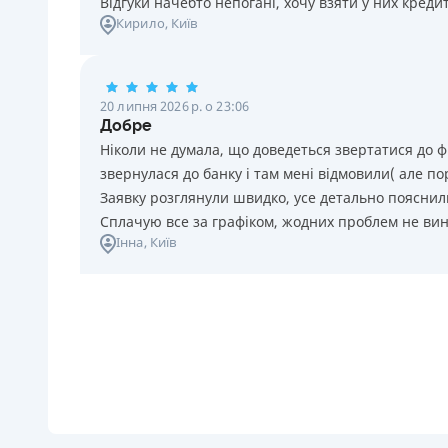
Відгуки начебто непогані, хочу взяти у них креди
Кирило
, Київ
20 липня 2026 р. о 23:06
Добре
Ніколи не думала, що доведеться звертатися до ф
звернулася до банку і там мені відмовили( але п
Заявку розглянули швидко, усе детально пояснили
Сплачую все за графіком, жодних проблем не ви
Інна
, Київ