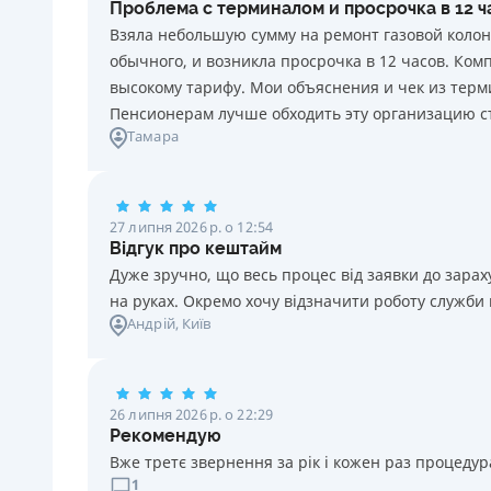
Проблема с терминалом и просрочка в 12 
20 грн за кожен день порушення. Штраф не
Взяла небольшую сумму на ремонт газовой колон
нараховується та не сплачується протягом 3 (трьох)
обычного, и возникла просрочка в 12 часов. Ко
календарних днів поспіль, після закінчення терміну
высокому тарифу. Мои объяснения и чек из терми
сплати відповідного платежу, якщо Споживач у цей
Пенсионерам лучше обходить эту организацию с
строк сплатить заборгованість за кредитом.
Тамара
Необхідні документи
Паспорт
,
ІПН
Вік
27 липня 2026 р. о 12:54
18 - 70 років
Відгук про кештайм
Дуже зручно, що весь процес від заявки до зар
на руках. Окремо хочу відзначити роботу служби
Андрій
, Київ
26 липня 2026 р. о 22:29
Рекомендую
Вже третє звернення за рік і кожен раз процедура
1