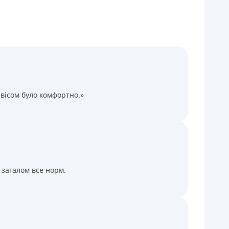
Через термінали Приватбанку
Через термінали самообслуговування
іцензія НБУ
іцензія переоформлена 14.03.2024 р.
ся інформація про кредит
вісом було комфортно.»
 загалом все норм.