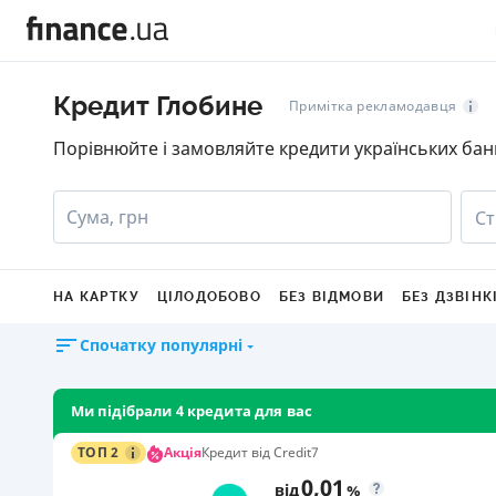
Кредит Глобине
Примітка рекламодавця
Порівнюйте і замовляйте кредити українських бан
Сума, грн
Ст
НА КАРТКУ
ЦІЛОДОБОВО
БЕЗ ВІДМОВИ
БЕЗ ДЗВІНК
Спочатку популярні
Ми підібрали 4 кредита для вас
Акція
ТОП 2
Кредит від Credit7
0,01
від
%