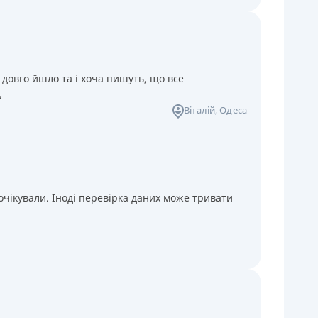
 довго йшло та і хоча пишуть, що все
ь
Віталій
, Одеса
чікували. Іноді перевірка даних може тривати