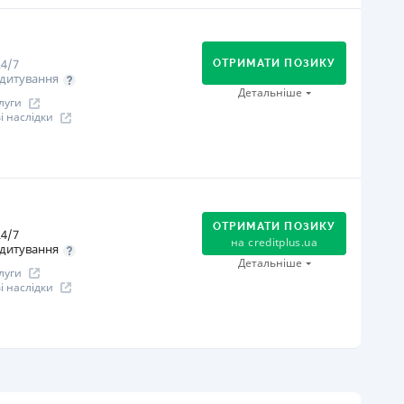
огашення
В касах і терміналах відділень
Оплата на розрахунковий рахунок
4/7
Онлайн (через сайт або інтернет-банкінг)
ОТРИМАТИ ПОЗИКУ
дитування
іцензія НБУ
Детальніше
луги
іцензія НБУ №96
 наслідки
ся інформація про кредит
огашення
В касах і терміналах відділень
Оплата на розрахунковий рахунок
ОТРИМАТИ ПОЗИКУ
4/7
Онлайн (через сайт або інтернет-банкінг)
на
creditplus.ua
дитування
Через термінали самообслуговування
Детальніше
луги
іцензія НБУ
 наслідки
іцензія НБУ №10
ся інформація про кредит
огашення
Оплата на розрахунковий рахунок
Онлайн (через сайт або інтернет-банкінг)