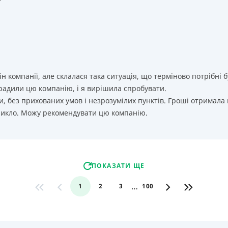
т
ін компанії, але склалася така ситуація, що терміново потрібн
орадили цю компанію, і я вирішила спробувати.
, без прихованих умов і незрозумілих пунктів. Гроші отримала
никло. Можу рекомендувати цю компанію.
ПОКАЗАТИ ЩЕ
…
1
2
3
100