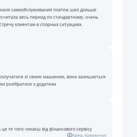
минале самообслуживания платеж шел дольше
считала весь период по стандартному, очень
стречу клиентам в спорных ситуациях.
розлучатися зі своєю машиною, вона залишається
ли розібратися з додатком
 це те чого чекаєш від фінансового сервісу
Аріна
, Кременчук