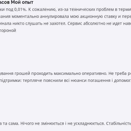
часов Мой опыт
ки под 0,01%. К сожалению, из-за технических проблем в тер
мпания моментально аннулировала мою акционную ставку и пере
нала никто слушать не захотел. Сервис абсолютно не идет нав
тороной
ахування грошей проходить максимально оперативно. Не треба 
 підтримки: терпляче пояснили всі нюанси погашення і допомог
 та сама. Нічого не змінюється і не ускладнюється. Стабільність