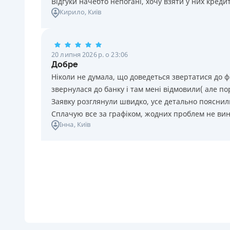
Відгуки начебто непогані, хочу взяти у них креди
Кирило
, Київ
20 липня 2026 р. о 23:06
Добре
Ніколи не думала, що доведеться звертатися до ф
звернулася до банку і там мені відмовили( але п
Заявку розглянули швидко, усе детально пояснили
Сплачую все за графіком, жодних проблем не ви
Інна
, Київ