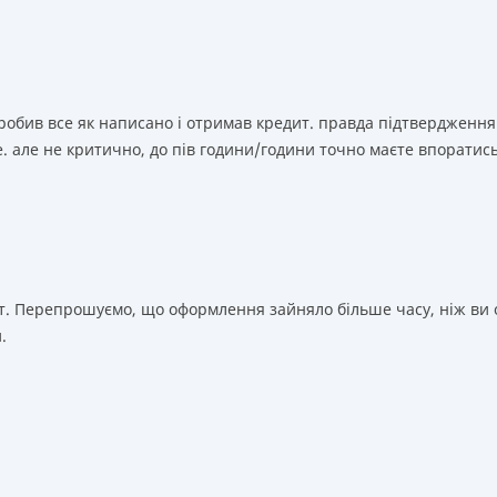
зробив все як написано і отримав кредит. правда підтвердження
. але не критично, до пів години/години точно маєте впоратис
т. Перепрошуємо, що оформлення зайняло більше часу, ніж ви о
.