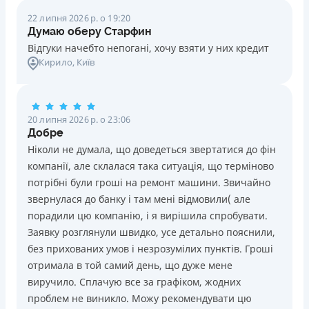
22 липня 2026 р. о 19:20
Думаю оберу Старфин
Відгуки начебто непогані, хочу взяти у них кредит
Кирило
, Київ
20 липня 2026 р. о 23:06
Добре
Ніколи не думала, що доведеться звертатися до фін
компанії, але склалася така ситуація, що терміново
потрібні були гроші на ремонт машини. Звичайно
звернулася до банку і там мені відмовили( але
порадили цю компанію, і я вирішила спробувати.
Заявку розглянули швидко, усе детально пояснили,
без прихованих умов і незрозумілих пунктів. Гроші
отримала в той самий день, що дуже мене
виручило. Сплачую все за графіком, жодних
проблем не виникло. Можу рекомендувати цю