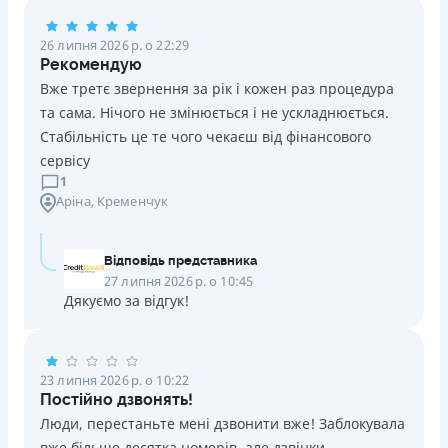
Погашення
26 липня 2026 р. о 22:29
Оплата на розрахунковий рахунок
Рекомендую
Онлайн (через сайт або інтернет-банкінг)
Вже третє звернення за рік і кожен раз процедура
Через термінали Приватбанку
та сама. Нічого не змінюється і не ускладнюється.
Через термінали самообслуговування
Стабільність це те чого чекаєш від фінансового
Ліцензія НБУ
сервісу
Ліцензія переоформлена 14.03.2024 р.
1
Аріна
, Кременчук
Вся інформація про кредит
Відповідь представника
Детальніше
ОТРИМАТИ ПОЗИКУ
27 липня 2026 р. о 10:45
Дякуємо за відгук!
23 липня 2026 р. о 10:22
Постійно дзвонять!
Люди, перестаньте мені дзвонити вже! Заблокувала
вже більше десятка номерів, але дзвінки