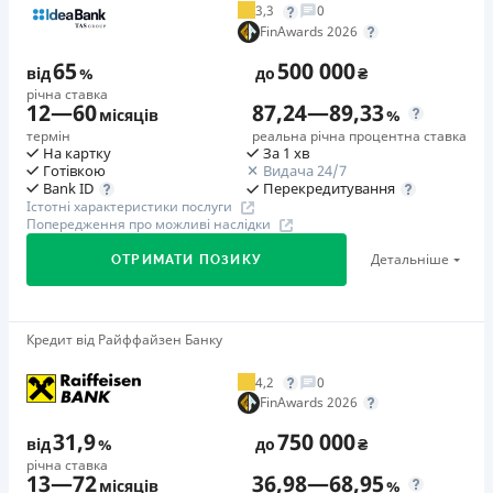
3,3
0
Додаткова комісія за дострокове погашення
FinAwards 2026
у будь-який момент можна повністю погасити позику без
65
500 000
додаткових плат
від
%
до
₴
річна ставка
Страховка
12
—
60
87,24
—
89,33
місяців
%
відсутня
термін
реальна річна процентна ставка
На картку
За 1 хв
Штрафи
Готівкою
Видача 24/7
Неустойка за невиконання та/або неналежне виконання
Перекредитування
Bank ID
Істотні характеристики послуги
споживачем грошових зобов’язань: штраф у розмірі 75%
Попередження про можливі наслідки
від суми невиконаного та/або неналежного виконання
Детальніше
ОТРИМАТИ ПОЗИКУ
зобов’язання на 2-й день кожного факту такого
невиконання та/або неналежного виконання.
Детальніше читайте на сайті МФО.
Кредит від Райффайзен Банку
🥇Переможець FinAwards 2026
Необхідні документи
Переможець FinAwards 2026 «Найкращий кредит
Паспорт
,
ІПН
4,2
0
готівкою»
FinAwards 2026
Вік
Перший займ
18 - 65 років
31,9
750 000
від
%
до
₴
вiд 65%/рік до 500 000 ₴
річна ставка
Переваги
13
—
72
36,98
—
68,95
Додаткова комісія за дострокове погашення
місяців
%