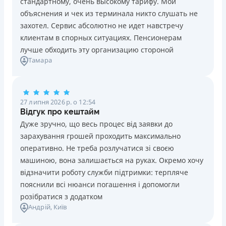
стандартному, очень высокому тарифу. Мои
Ліцензія НБУ №10
Знижена процентна ставка 0,01% в день для нових
объяснения и чек из терминала никто слушать не
клієнтів на період від 3 до 30 днів (після цього діє
Вся інформація про кредит
захотел. Сервис абсолютно не идет навстречу
стандартна ставка 1%)
клиентам в спорных ситуациях. Пенсионерам
Запитуються лише дані паспорта, ІПН, номер
лучше обходить эту организацию стороной
банківської картки й телефону
Детальніше
ОТРИМАТИ ПОЗИКУ
Тамара
Оформляються кредити онлайн 24/7. Розглядаються
100% заявок, зокрема анкети клієнтів з проблемною
кредитною історією
27 липня 2026 р. о 12:54
Переказуються гроші на банківську картку відразу
Відгук про кештайм
після підписання електронного договору про надання
Дуже зручно, що весь процес від заявки до
кредиту
зарахування грошей проходить максимально
Даруються знижки до -99% постійним клієнтам на
оперативно. Не треба розлучатися зі своєю
майбутні кредити згідно з програмою лояльності
машиною, вона залишається на руках. Окремо хочу
Програма лояльності для постійних клієнтів
відзначити роботу служби підтримки: терпляче
Цілодобова підтримка
в Viber, Telegram, Facebook
пояснили всі нюанси погашення і допомогли
розібратися з додатком
Недоліки
Андрій
, Київ
Нема кредиту для юросіб (ФОП)
Немає цілодобової підтримки
по телефону