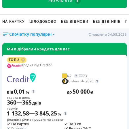
4
РЕЗУЛЬТАТИ
НА КАРТКУ
ЦІЛОДОБОВО
БЕЗ ВІДМОВИ
БЕЗ ДЗВІНКІВ
Г
Спочатку популярні
Оновлено 04.08.2026
Ми підібрали 4 кредита для вас
ТОП 2
Кредит від Credit7
Акція
4,7
73
FinAwards 2026
0,01
50 000
від
%
до
₴
ставка в день
360
—
365
днів
термін
1 132,58
—
3 845,25
%
реальна річна процентна ставка
На картку
За 3 хв
Готівкою
Видача 24/7