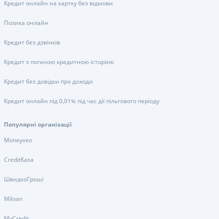
Кредит онлайн на картку без відмови
Позика онлайн
Кредит без дзвінків
Кредит з поганою кредитною історією
Кредит без довідки про доходи
Кредит онлайн під 0,01% під час дії пільгового періоду
Популярні організації
Moneyveo
CreditKasa
ШвидкоГроші
Miloan
MyCredit