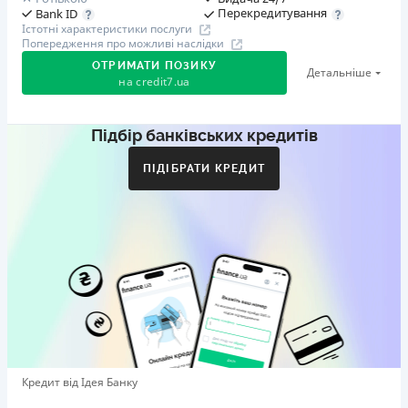
Перекредитування
Bank ID
Істотні характеристики послуги
Попередження про можливі наслідки
ОТРИМАТИ ПОЗИКУ
Детальніше
на
credit7.ua
Підбір банківських кредитів
Акція: «Кешбек за друга»
Клієнт ділиться реферальним посиланням з другом.
ПІДІБРАТИ КРЕДИТ
Коли друг реєструється та отримує перший кредит
(від 1000 грн), клієнт автоматично отримує 400 грн
кешбеку. Акція триває до 10.12.2026
🥉 Бронза FinAwards 2026
Бронзовий призер FinAwards 2026 «Найкраща програма
лояльності»
Перший займ
вiд 0,01%/день до 30 000 ₴
Повторний займ
Кредит від Ідея Банку
вiд 0,95%/день до 50 000 ₴