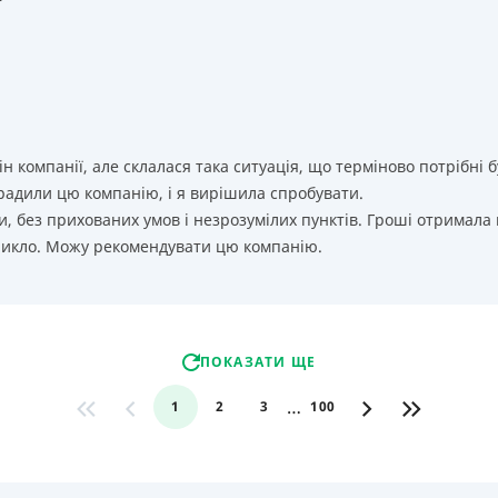
т
ін компанії, але склалася така ситуація, що терміново потрібн
орадили цю компанію, і я вирішила спробувати.
, без прихованих умов і незрозумілих пунктів. Гроші отримала
никло. Можу рекомендувати цю компанію.
ПОКАЗАТИ ЩЕ
…
1
2
3
100