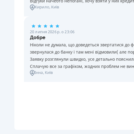
Відгуки начебто непогані, хочу взяти у них креди
Кирило
, Київ
20 липня 2026 р. о 23:06
Добре
Ніколи не думала, що доведеться звертатися до ф
звернулася до банку і там мені відмовили( але п
Заявку розглянули швидко, усе детально пояснили
Сплачую все за графіком, жодних проблем не ви
Інна
, Київ