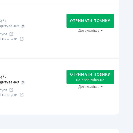
огашення
В касах і терміналах відділень
Оплата на розрахунковий рахунок
4/7
Онлайн (через сайт або інтернет-банкінг)
ОТРИМАТИ ПОЗИКУ
дитування
іцензія НБУ
Детальніше
луги
іцензія НБУ №96
 наслідки
ся інформація про кредит
огашення
В касах і терміналах відділень
Оплата на розрахунковий рахунок
ОТРИМАТИ ПОЗИКУ
4/7
Онлайн (через сайт або інтернет-банкінг)
на
creditplus.ua
дитування
Через термінали самообслуговування
Детальніше
луги
іцензія НБУ
 наслідки
іцензія НБУ №10
ся інформація про кредит
огашення
Оплата на розрахунковий рахунок
Онлайн (через сайт або інтернет-банкінг)