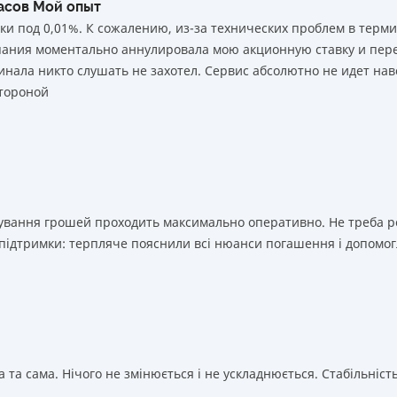
часов Мой опыт
ки под 0,01%. К сожалению, из-за технических проблем в тер
мпания моментально аннулировала мою акционную ставку и пере
нала никто слушать не захотел. Сервис абсолютно не идет нав
тороной
ахування грошей проходить максимально оперативно. Не треба 
 підтримки: терпляче пояснили всі нюанси погашення і допомог
 та сама. Нічого не змінюється і не ускладнюється. Стабільність