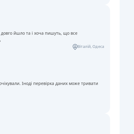
 довго йшло та і хоча пишуть, що все
ь
Віталій
, Одеса
чікували. Іноді перевірка даних може тривати