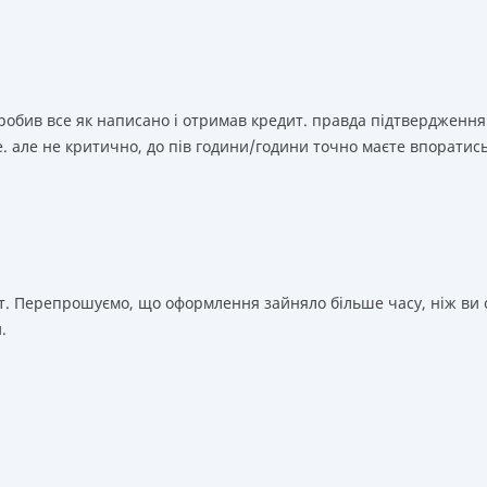
зробив все як написано і отримав кредит. правда підтвердження
. але не критично, до пів години/години точно маєте впоратис
т. Перепрошуємо, що оформлення зайняло більше часу, ніж ви о
.