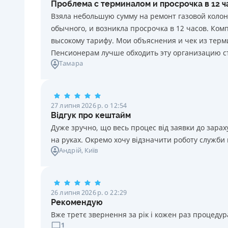
Проблема с терминалом и просрочка в 12 
20 грн за кожен день порушення. Штраф не
Взяла небольшую сумму на ремонт газовой колон
нараховується та не сплачується протягом 3 (трьох)
обычного, и возникла просрочка в 12 часов. Ко
календарних днів поспіль, після закінчення терміну
высокому тарифу. Мои объяснения и чек из терми
сплати відповідного платежу, якщо Споживач у цей
Пенсионерам лучше обходить эту организацию с
строк сплатить заборгованість за кредитом.
Тамара
Необхідні документи
Паспорт
,
ІПН
Вік
27 липня 2026 р. о 12:54
18 - 70 років
Відгук про кештайм
Дуже зручно, що весь процес від заявки до зар
на руках. Окремо хочу відзначити роботу служби
Андрій
, Київ
26 липня 2026 р. о 22:29
Рекомендую
Вже третє звернення за рік і кожен раз процедура
1