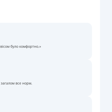
Через термінали Приватбанку
Через термінали самообслуговування
іцензія НБУ
іцензія переоформлена 14.03.2024 р.
ся інформація про кредит
вісом було комфортно.»
 загалом все норм.