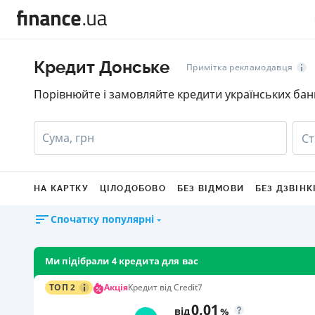
Кредит Донське
Примітка рекламодавця
Порівнюйте і замовляйте кредити українських бан
Сума, грн
Ст
НА КАРТКУ
ЦІЛОДОБОВО
БЕЗ ВІДМОВИ
БЕЗ ДЗВІНК
Спочатку популярні
Ми підібрали 4 кредита для вас
Акція
ТОП 2
Кредит від Credit7
0,01
від
%