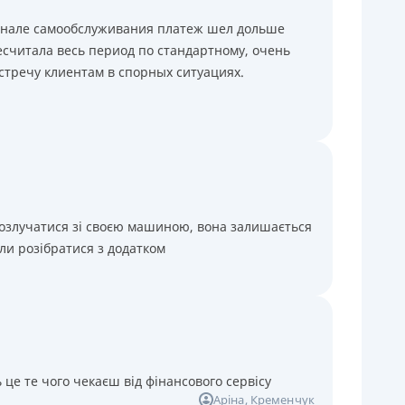
минале самообслуживания платеж шел дольше
считала весь период по стандартному, очень
стречу клиентам в спорных ситуациях.
розлучатися зі своєю машиною, вона залишається
ли розібратися з додатком
 це те чого чекаєш від фінансового сервісу
Аріна
, Кременчук