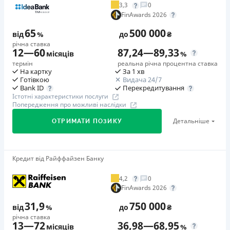
3,3
0
Додаткова комісія за дострокове погашення
FinAwards 2026
у будь-який момент можна повністю погасити позику без
65
500 000
додаткових плат
від
%
до
₴
річна ставка
Страховка
12
—
60
87,24
—
89,33
місяців
%
відсутня
термін
реальна річна процентна ставка
На картку
За 1 хв
Штрафи
Готівкою
Видача 24/7
Неустойка за невиконання та/або неналежне виконання
Перекредитування
Bank ID
Істотні характеристики послуги
споживачем грошових зобов’язань: штраф у розмірі 75%
Попередження про можливі наслідки
від суми невиконаного та/або неналежного виконання
Детальніше
ОТРИМАТИ ПОЗИКУ
зобов’язання на 2-й день кожного факту такого
невиконання та/або неналежного виконання.
Детальніше читайте на сайті МФО.
Кредит від Райффайзен Банку
🥇Переможець FinAwards 2026
Необхідні документи
Переможець FinAwards 2026 «Найкращий кредит
Паспорт
,
ІПН
4,2
0
готівкою»
FinAwards 2026
Вік
Перший займ
18 - 65 років
31,9
750 000
від
%
до
₴
вiд 65%/рік до 500 000 ₴
річна ставка
Переваги
13
—
72
36,98
—
68,95
Додаткова комісія за дострокове погашення
місяців
%