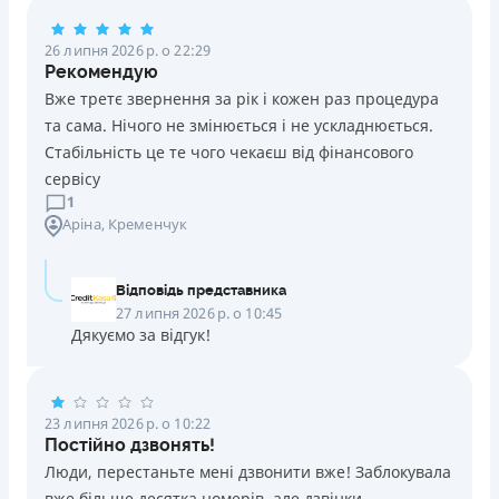
Погашення
26 липня 2026 р. о 22:29
Оплата на розрахунковий рахунок
Рекомендую
Онлайн (через сайт або інтернет-банкінг)
Вже третє звернення за рік і кожен раз процедура
Через термінали Приватбанку
та сама. Нічого не змінюється і не ускладнюється.
Через термінали самообслуговування
Стабільність це те чого чекаєш від фінансового
Ліцензія НБУ
сервісу
Ліцензія переоформлена 14.03.2024 р.
1
Аріна
, Кременчук
Вся інформація про кредит
Відповідь представника
Детальніше
ОТРИМАТИ ПОЗИКУ
27 липня 2026 р. о 10:45
Дякуємо за відгук!
23 липня 2026 р. о 10:22
Постійно дзвонять!
Люди, перестаньте мені дзвонити вже! Заблокувала
вже більше десятка номерів, але дзвінки