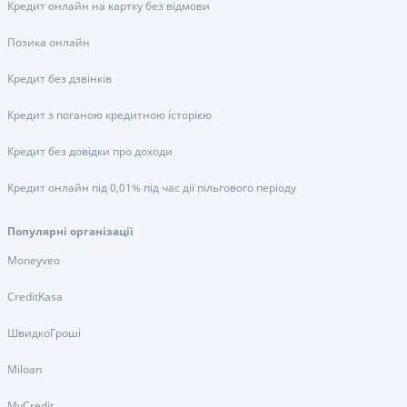
Кредит онлайн на картку без відмови
Позика онлайн
Кредит без дзвінків
Кредит з поганою кредитною історією
Кредит без довідки про доходи
Кредит онлайн під 0,01% під час дії пільгового періоду
Популярні організації
Moneyveo
CreditKasa
ШвидкоГроші
Miloan
MyCredit