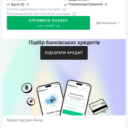
Перекредитування
Bank ID
Істотні характеристики послуги
Попередження про можливі наслідки
ОТРИМАТИ ПОЗИКУ
Детальніше
на
credit7.ua
Підбір банківських кредитів
Акція: «Кешбек за друга»
Клієнт ділиться реферальним посиланням з другом.
ПІДІБРАТИ КРЕДИТ
Коли друг реєструється та отримує перший кредит
(від 1000 грн), клієнт автоматично отримує 400 грн
кешбеку. Акція триває до 10.12.2026
🥉 Бронза FinAwards 2026
Бронзовий призер FinAwards 2026 «Найкраща програма
лояльності»
Перший займ
вiд 0,01%/день до 30 000 ₴
Повторний займ
Кредит від Ідея Банку
вiд 0,95%/день до 50 000 ₴