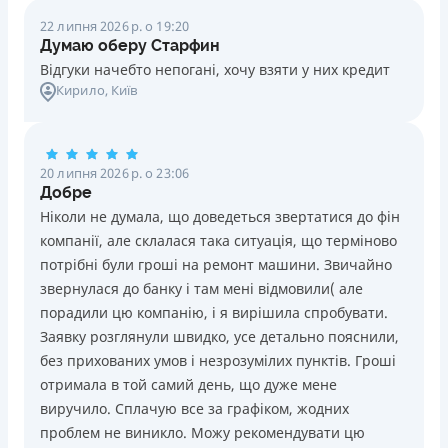
22 липня 2026 р. о 19:20
Думаю оберу Старфин
Відгуки начебто непогані, хочу взяти у них кредит
Кирило
, Київ
20 липня 2026 р. о 23:06
Добре
Ніколи не думала, що доведеться звертатися до фін
компанії, але склалася така ситуація, що терміново
потрібні були гроші на ремонт машини. Звичайно
звернулася до банку і там мені відмовили( але
порадили цю компанію, і я вирішила спробувати.
Заявку розглянули швидко, усе детально пояснили,
без прихованих умов і незрозумілих пунктів. Гроші
отримала в той самий день, що дуже мене
виручило. Сплачую все за графіком, жодних
проблем не виникло. Можу рекомендувати цю