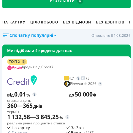
4
РЕЗУЛЬТАТИ
НА КАРТКУ
ЦІЛОДОБОВО
БЕЗ ВІДМОВИ
БЕЗ ДЗВІНКІВ
Г
Спочатку популярні
Оновлено 04.08.2026
Ми підібрали 4 кредита для вас
ТОП 2
Кредит від Credit7
Акція
4,7
73
FinAwards 2026
0,01
50 000
від
%
до
₴
ставка в день
360
—
365
днів
термін
1 132,58
—
3 845,25
%
реальна річна процентна ставка
На картку
За 3 хв
Готівкою
Видача 24/7