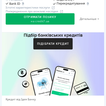
Перекредитування
Bank ID
Істотні характеристики послуги
Попередження про можливі наслідки
ОТРИМАТИ ПОЗИКУ
Детальніше
на
credit7.ua
Підбір банківських кредитів
Акція: «Кешбек за друга»
Клієнт ділиться реферальним посиланням з другом.
ПІДІБРАТИ КРЕДИТ
Коли друг реєструється та отримує перший кредит
(від 1000 грн), клієнт автоматично отримує 400 грн
кешбеку. Акція триває до 10.12.2026
🥉 Бронза FinAwards 2026
Бронзовий призер FinAwards 2026 «Найкраща програма
лояльності»
Перший займ
вiд 0,01%/день до 30 000 ₴
Повторний займ
Кредит від Ідея Банку
вiд 0,95%/день до 50 000 ₴