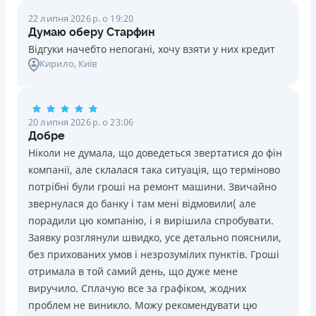
22 липня 2026 р. о 19:20
Думаю оберу Старфин
Відгуки начебто непогані, хочу взяти у них кредит
Кирило
, Київ
20 липня 2026 р. о 23:06
Добре
Ніколи не думала, що доведеться звертатися до фін
компанії, але склалася така ситуація, що терміново
потрібні були гроші на ремонт машини. Звичайно
звернулася до банку і там мені відмовили( але
порадили цю компанію, і я вирішила спробувати.
Заявку розглянули швидко, усе детально пояснили,
без прихованих умов і незрозумілих пунктів. Гроші
отримала в той самий день, що дуже мене
виручило. Сплачую все за графіком, жодних
проблем не виникло. Можу рекомендувати цю