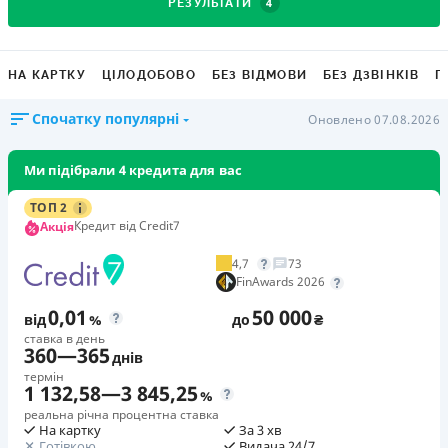
4
РЕЗУЛЬТАТИ
НА КАРТКУ
ЦІЛОДОБОВО
БЕЗ ВІДМОВИ
БЕЗ ДЗВІНКІВ
Г
Спочатку популярні
Оновлено 07.08.2026
Ми підібрали 4 кредита для вас
ТОП 2
Кредит від Credit7
Акція
4,7
73
FinAwards 2026
0,01
50 000
від
%
до
₴
ставка в день
360
—
365
днів
термін
1 132,58
—
3 845,25
%
реальна річна процентна ставка
На картку
За 3 хв
Готівкою
Видача 24/7