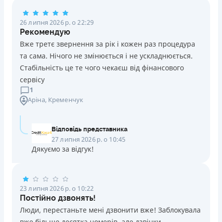
Погашення
26 липня 2026 р. о 22:29
Оплата на розрахунковий рахунок
Рекомендую
Онлайн (через сайт або інтернет-банкінг)
Вже третє звернення за рік і кожен раз процедура
Через термінали Приватбанку
та сама. Нічого не змінюється і не ускладнюється.
Через термінали самообслуговування
Стабільність це те чого чекаєш від фінансового
Ліцензія НБУ
сервісу
Ліцензія переоформлена 14.03.2024 р.
1
Аріна
, Кременчук
Вся інформація про кредит
Відповідь представника
Детальніше
ОТРИМАТИ ПОЗИКУ
27 липня 2026 р. о 10:45
Дякуємо за відгук!
23 липня 2026 р. о 10:22
Постійно дзвонять!
Люди, перестаньте мені дзвонити вже! Заблокувала
вже більше десятка номерів, але дзвінки