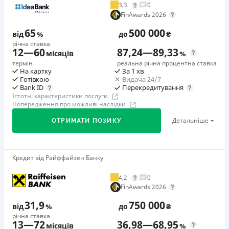
3,3
0
Додаткова комісія за дострокове погашення
FinAwards 2026
у будь-який момент можна повністю погасити позику без
65
500 000
додаткових плат
від
%
до
₴
річна ставка
Страховка
12
—
60
87,24
—
89,33
місяців
%
відсутня
термін
реальна річна процентна ставка
На картку
За 1 хв
Штрафи
Готівкою
Видача 24/7
Неустойка за невиконання та/або неналежне виконання
Перекредитування
Bank ID
Істотні характеристики послуги
споживачем грошових зобов’язань: штраф у розмірі 75%
Попередження про можливі наслідки
від суми невиконаного та/або неналежного виконання
Детальніше
ОТРИМАТИ ПОЗИКУ
зобов’язання на 2-й день кожного факту такого
невиконання та/або неналежного виконання.
Детальніше читайте на сайті МФО.
Кредит від Райффайзен Банку
🥇Переможець FinAwards 2026
Необхідні документи
Переможець FinAwards 2026 «Найкращий кредит
Паспорт
,
ІПН
4,2
0
готівкою»
FinAwards 2026
Вік
Перший займ
18 - 65 років
31,9
750 000
від
%
до
₴
вiд 65%/рік до 500 000 ₴
річна ставка
Переваги
13
—
72
36,98
—
68,95
Додаткова комісія за дострокове погашення
місяців
%