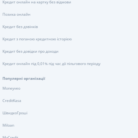
Кредит онлайн на картку без відмови
Позика онлайн
Кредит без дзвінків
Кредит з поганою кредитною історією
Кредит без довідки про доходи
Кредит онлайн під 0,01% під час дії пільгового періоду
Популярні організації
Moneyveo
CreditKasa
ШвидкоГроші
Miloan
MyCredit