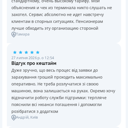
стандартному, очень высокому тарифу. Мои
Ліцензія НБУ №10
Знижена процентна ставка 0,01% в день для нових
объяснения и чек из терминала никто слушать не
клієнтів на період від 3 до 30 днів (після цього діє
Вся інформація про кредит
захотел. Сервис абсолютно не идет навстречу
стандартна ставка 1%)
клиентам в спорных ситуациях. Пенсионерам
Запитуються лише дані паспорта, ІПН, номер
лучше обходить эту организацию стороной
банківської картки й телефону
Детальніше
ОТРИМАТИ ПОЗИКУ
Тамара
Оформляються кредити онлайн 24/7. Розглядаються
100% заявок, зокрема анкети клієнтів з проблемною
кредитною історією
27 липня 2026 р. о 12:54
Переказуються гроші на банківську картку відразу
Відгук про кештайм
після підписання електронного договору про надання
Дуже зручно, що весь процес від заявки до
кредиту
зарахування грошей проходить максимально
Даруються знижки до -99% постійним клієнтам на
оперативно. Не треба розлучатися зі своєю
майбутні кредити згідно з програмою лояльності
машиною, вона залишається на руках. Окремо хочу
Програма лояльності для постійних клієнтів
відзначити роботу служби підтримки: терпляче
Цілодобова підтримка
в Viber, Telegram, Facebook
пояснили всі нюанси погашення і допомогли
розібратися з додатком
Недоліки
Андрій
, Київ
Нема кредиту для юросіб (ФОП)
Немає цілодобової підтримки
по телефону