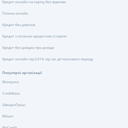
Кредит онлайн на картку без відмови
Позика онлайн
Кредит без дзвінків
Кредит з поганою кредитною історією
Кредит без довідки про доходи
Кредит онлайн під 0,01% під час дії пільгового періоду
Популярні організації
Moneyveo
CreditKasa
ШвидкоГроші
Miloan
MyCredit