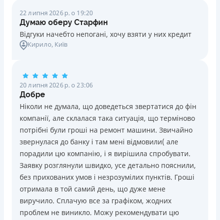
22 липня 2026 р. о 19:20
Думаю оберу Старфин
Відгуки начебто непогані, хочу взяти у них кредит
Кирило
, Київ
20 липня 2026 р. о 23:06
Добре
Ніколи не думала, що доведеться звертатися до фін
компанії, але склалася така ситуація, що терміново
потрібні були гроші на ремонт машини. Звичайно
звернулася до банку і там мені відмовили( але
порадили цю компанію, і я вирішила спробувати.
Заявку розглянули швидко, усе детально пояснили,
без прихованих умов і незрозумілих пунктів. Гроші
отримала в той самий день, що дуже мене
виручило. Сплачую все за графіком, жодних
проблем не виникло. Можу рекомендувати цю