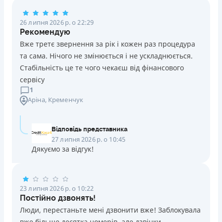
Погашення
26 липня 2026 р. о 22:29
Оплата на розрахунковий рахунок
Рекомендую
Онлайн (через сайт або інтернет-банкінг)
Вже третє звернення за рік і кожен раз процедура
Через термінали Приватбанку
та сама. Нічого не змінюється і не ускладнюється.
Через термінали самообслуговування
Стабільність це те чого чекаєш від фінансового
Ліцензія НБУ
сервісу
Ліцензія переоформлена 14.03.2024 р.
1
Аріна
, Кременчук
Вся інформація про кредит
Відповідь представника
Детальніше
ОТРИМАТИ ПОЗИКУ
27 липня 2026 р. о 10:45
Дякуємо за відгук!
23 липня 2026 р. о 10:22
Постійно дзвонять!
Люди, перестаньте мені дзвонити вже! Заблокувала
вже більше десятка номерів, але дзвінки