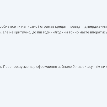
зробив все як написано і отримав кредит. правда підтвердження
. але не критично, до пів години/години точно маєте впоратис
т. Перепрошуємо, що оформлення зайняло більше часу, ніж ви о
.