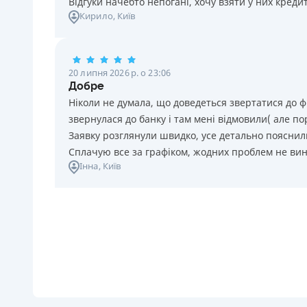
Відгуки начебто непогані, хочу взяти у них креди
Кирило
, Київ
20 липня 2026 р. о 23:06
Добре
Ніколи не думала, що доведеться звертатися до ф
звернулася до банку і там мені відмовили( але п
Заявку розглянули швидко, усе детально пояснили
Сплачую все за графіком, жодних проблем не ви
Інна
, Київ