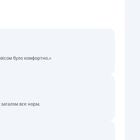
Через термінали Приватбанку
Через термінали самообслуговування
іцензія НБУ
іцензія переоформлена 14.03.2024 р.
ся інформація про кредит
вісом було комфортно.»
 загалом все норм.