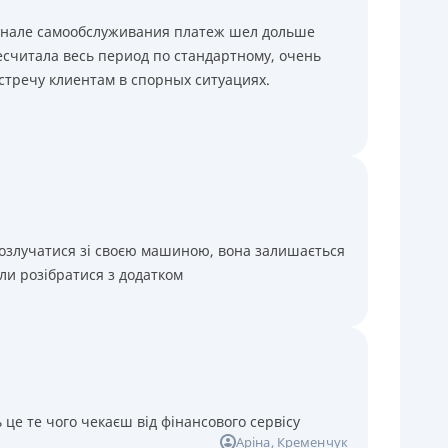
минале самообслуживания платеж шел дольше
считала весь период по стандартному, очень
стречу клиентам в спорных ситуациях.
розлучатися зі своєю машиною, вона залишається
ли розібратися з додатком
 це те чого чекаєш від фінансового сервісу
Аріна
, Кременчук