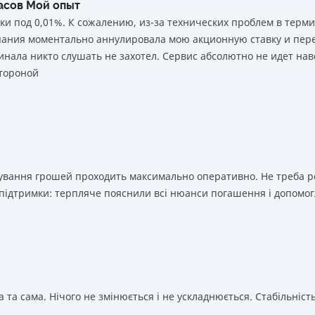
часов Мой опыт
ки под 0,01%. К сожалению, из-за технических проблем в тер
мпания моментально аннулировала мою акционную ставку и пере
нала никто слушать не захотел. Сервис абсолютно не идет нав
тороной
ахування грошей проходить максимально оперативно. Не треба 
 підтримки: терпляче пояснили всі нюанси погашення і допомог
 та сама. Нічого не змінюється і не ускладнюється. Стабільність