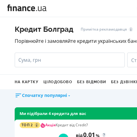
Кредит Болград
Примітка рекламодавця
Порівнюйте і замовляйте кредити українських бан
Сума, грн
Ст
НА КАРТКУ
ЦІЛОДОБОВО
БЕЗ ВІДМОВИ
БЕЗ ДЗВІНК
Спочатку популярні
Ми підібрали 4 кредита для вас
Акція
ТОП 2
Кредит від Credit7
0,01
від
%