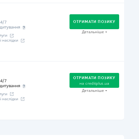
огашення
В касах і терміналах відділень
Оплата на розрахунковий рахунок
4/7
Онлайн (через сайт або інтернет-банкінг)
ОТРИМАТИ ПОЗИКУ
дитування
іцензія НБУ
Детальніше
луги
іцензія НБУ №96
 наслідки
ся інформація про кредит
огашення
В касах і терміналах відділень
Оплата на розрахунковий рахунок
ОТРИМАТИ ПОЗИКУ
4/7
Онлайн (через сайт або інтернет-банкінг)
на
creditplus.ua
дитування
Через термінали самообслуговування
Детальніше
луги
іцензія НБУ
 наслідки
іцензія НБУ №10
ся інформація про кредит
огашення
Оплата на розрахунковий рахунок
Онлайн (через сайт або інтернет-банкінг)