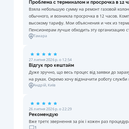
Проблема с терминалом и просрочка в 12 
20 грн за кожен день порушення. Штраф не
Взяла небольшую сумму на ремонт газовой колон
нараховується та не сплачується протягом 3 (трьох)
обычного, и возникла просрочка в 12 часов. Ко
календарних днів поспіль, після закінчення терміну
высокому тарифу. Мои объяснения и чек из терми
сплати відповідного платежу, якщо Споживач у цей
Пенсионерам лучше обходить эту организацию с
строк сплатить заборгованість за кредитом.
Тамара
Необхідні документи
Паспорт
,
ІПН
Вік
27 липня 2026 р. о 12:54
18 - 70 років
Відгук про кештайм
Дуже зручно, що весь процес від заявки до зар
на руках. Окремо хочу відзначити роботу служби
Андрій
, Київ
26 липня 2026 р. о 22:29
Рекомендую
Вже третє звернення за рік і кожен раз процедура
1