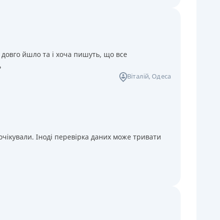
 довго йшло та і хоча пишуть, що все
ь
Віталій
, Одеса
чікували. Іноді перевірка даних може тривати