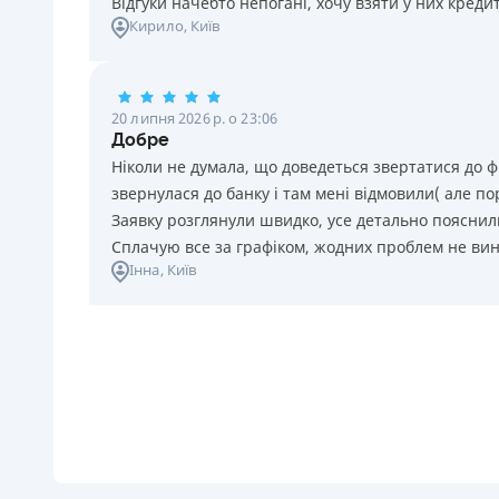
Відгуки начебто непогані, хочу взяти у них креди
Кирило
, Київ
20 липня 2026 р. о 23:06
Добре
Ніколи не думала, що доведеться звертатися до ф
звернулася до банку і там мені відмовили( але п
Заявку розглянули швидко, усе детально пояснили
Сплачую все за графіком, жодних проблем не ви
Інна
, Київ