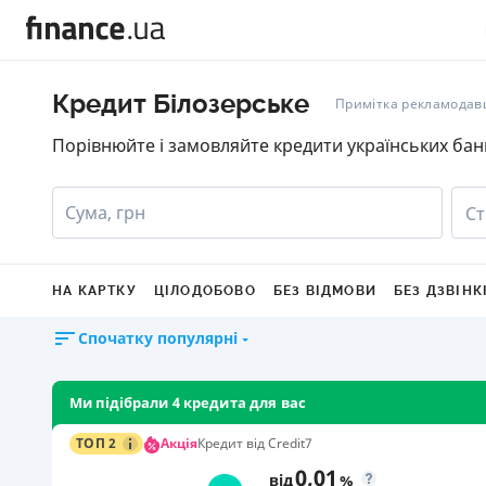
Кредит Білозерське
Примітка рекламодав
Порівнюйте і замовляйте кредити українських бан
Сума, грн
Ст
НА КАРТКУ
ЦІЛОДОБОВО
БЕЗ ВІДМОВИ
БЕЗ ДЗВІНК
Спочатку популярні
Ми підібрали 4 кредита для вас
Акція
ТОП 2
Кредит від Credit7
0,01
від
%