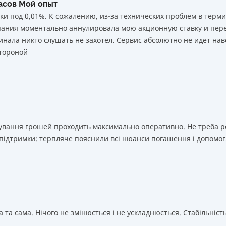
часов Мой опыт
ки под 0,01%. К сожалению, из-за технических проблем в тер
мпания моментально аннулировала мою акционную ставку и пере
нала никто слушать не захотел. Сервис абсолютно не идет нав
тороной
ахування грошей проходить максимально оперативно. Не треба 
 підтримки: терпляче пояснили всі нюанси погашення і допомог
 та сама. Нічого не змінюється і не ускладнюється. Стабільність