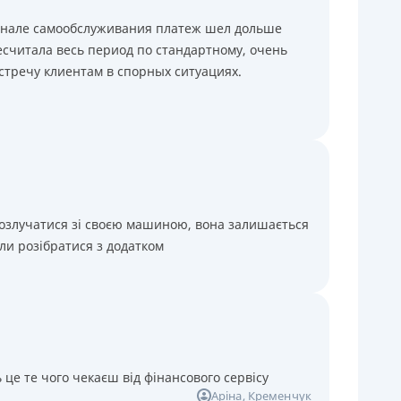
минале самообслуживания платеж шел дольше
считала весь период по стандартному, очень
стречу клиентам в спорных ситуациях.
розлучатися зі своєю машиною, вона залишається
ли розібратися з додатком
 це те чого чекаєш від фінансового сервісу
Аріна
, Кременчук