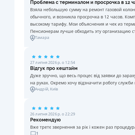
Проблема с терминалом и просрочка в 12 
20 грн за кожен день порушення. Штраф не
Взяла небольшую сумму на ремонт газовой колон
нараховується та не сплачується протягом 3 (трьох)
обычного, и возникла просрочка в 12 часов. Ко
календарних днів поспіль, після закінчення терміну
высокому тарифу. Мои объяснения и чек из терми
сплати відповідного платежу, якщо Споживач у цей
Пенсионерам лучше обходить эту организацию с
строк сплатить заборгованість за кредитом.
Тамара
Необхідні документи
Паспорт
,
ІПН
Вік
27 липня 2026 р. о 12:54
18 - 70 років
Відгук про кештайм
Дуже зручно, що весь процес від заявки до зар
на руках. Окремо хочу відзначити роботу служби
Андрій
, Київ
26 липня 2026 р. о 22:29
Рекомендую
Вже третє звернення за рік і кожен раз процедура
1