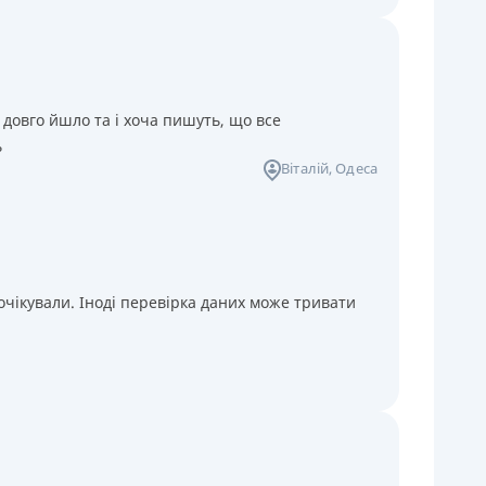
 довго йшло та і хоча пишуть, що все
ь
Віталій
, Одеса
чікували. Іноді перевірка даних може тривати