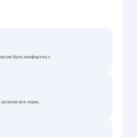
Через термінали Приватбанку
Через термінали самообслуговування
іцензія НБУ
іцензія переоформлена 14.03.2024 р.
ся інформація про кредит
вісом було комфортно.»
 загалом все норм.