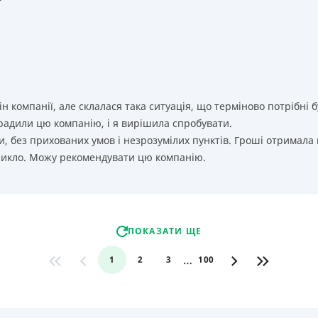
т
ін компанії, але склалася така ситуація, що терміново потрібн
орадили цю компанію, і я вирішила спробувати.
, без прихованих умов і незрозумілих пунктів. Гроші отримала
никло. Можу рекомендувати цю компанію.
ПОКАЗАТИ ЩЕ
…
1
2
3
100