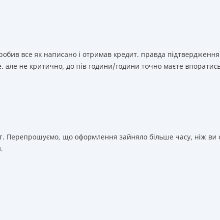
зробив все як написано і отримав кредит. правда підтвердження
. але не критично, до пів години/години точно маєте впоратис
т. Перепрошуємо, що оформлення зайняло більше часу, ніж ви о
.