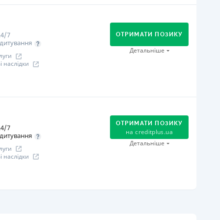
огашення
В касах і терміналах відділень
Оплата на розрахунковий рахунок
4/7
Онлайн (через сайт або інтернет-банкінг)
ОТРИМАТИ ПОЗИКУ
дитування
іцензія НБУ
Детальніше
луги
іцензія НБУ №96
 наслідки
ся інформація про кредит
огашення
В касах і терміналах відділень
Оплата на розрахунковий рахунок
ОТРИМАТИ ПОЗИКУ
4/7
Онлайн (через сайт або інтернет-банкінг)
на
creditplus.ua
дитування
Через термінали самообслуговування
Детальніше
луги
іцензія НБУ
 наслідки
іцензія НБУ №10
ся інформація про кредит
огашення
Оплата на розрахунковий рахунок
Онлайн (через сайт або інтернет-банкінг)