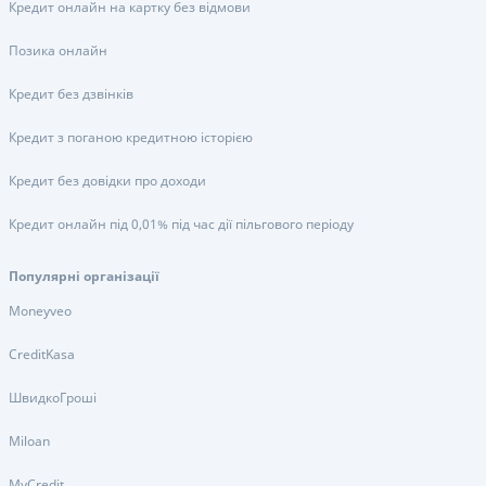
Кредит онлайн на картку без відмови
Позика онлайн
Кредит без дзвінків
Кредит з поганою кредитною історією
Кредит без довідки про доходи
Кредит онлайн під 0,01% під час дії пільгового періоду
Популярні організації
Moneyveo
CreditKasa
ШвидкоГроші
Miloan
MyCredit