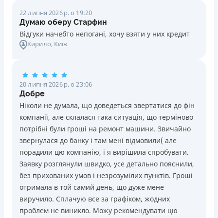
22 липня 2026 р. о 19:20
Думаю оберу Старфин
Відгуки начебто непогані, хочу взяти у них кредит
Кирило
, Київ
20 липня 2026 р. о 23:06
Добре
Ніколи не думала, що доведеться звертатися до фін
компанії, але склалася така ситуація, що терміново
потрібні були гроші на ремонт машини. Звичайно
звернулася до банку і там мені відмовили( але
порадили цю компанію, і я вирішила спробувати.
Заявку розглянули швидко, усе детально пояснили,
без прихованих умов і незрозумілих пунктів. Гроші
отримала в той самий день, що дуже мене
виручило. Сплачую все за графіком, жодних
проблем не виникло. Можу рекомендувати цю