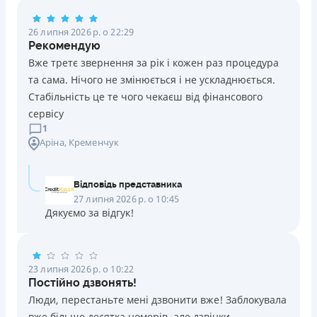
Погашення
26 липня 2026 р. о 22:29
Оплата на розрахунковий рахунок
Рекомендую
Онлайн (через сайт або інтернет-банкінг)
Вже третє звернення за рік і кожен раз процедура
Через термінали Приватбанку
та сама. Нічого не змінюється і не ускладнюється.
Через термінали самообслуговування
Стабільність це те чого чекаєш від фінансового
Ліцензія НБУ
сервісу
Ліцензія переоформлена 14.03.2024 р.
1
Аріна
, Кременчук
Вся інформація про кредит
Відповідь представника
Детальніше
ОТРИМАТИ ПОЗИКУ
27 липня 2026 р. о 10:45
Дякуємо за відгук!
23 липня 2026 р. о 10:22
Постійно дзвонять!
Люди, перестаньте мені дзвонити вже! Заблокувала
вже більше десятка номерів, але дзвінки