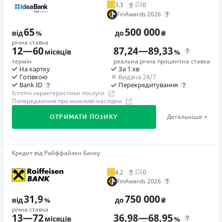
3,3
0
Додаткова комісія за дострокове погашення
FinAwards 2026
у будь-який момент можна повністю погасити позику без
65
500 000
додаткових плат
від
%
до
₴
річна ставка
Страховка
12
—
60
87,24
—
89,33
місяців
%
відсутня
термін
реальна річна процентна ставка
На картку
За 1 хв
Штрафи
Готівкою
Видача 24/7
Неустойка за невиконання та/або неналежне виконання
Перекредитування
Bank ID
Істотні характеристики послуги
споживачем грошових зобов’язань: штраф у розмірі 75%
Попередження про можливі наслідки
від суми невиконаного та/або неналежного виконання
Детальніше
ОТРИМАТИ ПОЗИКУ
зобов’язання на 2-й день кожного факту такого
невиконання та/або неналежного виконання.
Детальніше читайте на сайті МФО.
Кредит від Райффайзен Банку
🥇Переможець FinAwards 2026
Необхідні документи
Переможець FinAwards 2026 «Найкращий кредит
Паспорт
,
ІПН
4,2
0
готівкою»
FinAwards 2026
Вік
Перший займ
18 - 65 років
31,9
750 000
від
%
до
₴
вiд 65%/рік до 500 000 ₴
річна ставка
Переваги
13
—
72
36,98
—
68,95
Додаткова комісія за дострокове погашення
місяців
%