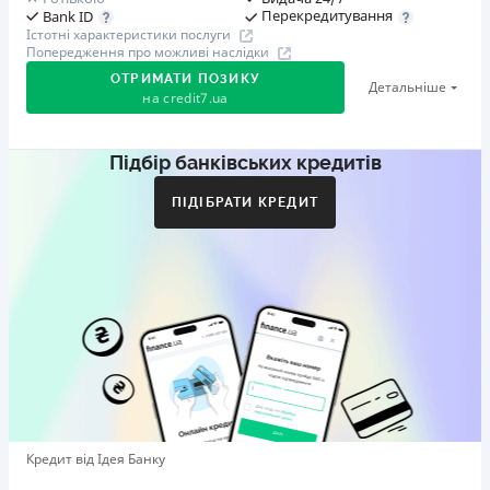
Перекредитування
Bank ID
Істотні характеристики послуги
Попередження про можливі наслідки
ОТРИМАТИ ПОЗИКУ
Детальніше
на
credit7.ua
Підбір банківських кредитів
Акція: «Кешбек за друга»
Клієнт ділиться реферальним посиланням з другом.
ПІДІБРАТИ КРЕДИТ
Коли друг реєструється та отримує перший кредит
(від 1000 грн), клієнт автоматично отримує 400 грн
кешбеку. Акція триває до 10.12.2026
🥉 Бронза FinAwards 2026
Бронзовий призер FinAwards 2026 «Найкраща програма
лояльності»
Перший займ
вiд 0,01%/день до 30 000 ₴
Повторний займ
Кредит від Ідея Банку
вiд 0,95%/день до 50 000 ₴