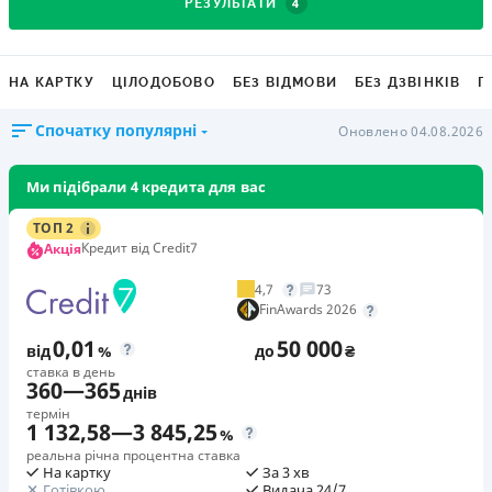
4
РЕЗУЛЬТАТИ
НА КАРТКУ
ЦІЛОДОБОВО
БЕЗ ВІДМОВИ
БЕЗ ДЗВІНКІВ
Г
Спочатку популярні
Оновлено 04.08.2026
Ми підібрали 4 кредита для вас
ТОП 2
Кредит від Credit7
Акція
4,7
73
FinAwards 2026
0,01
50 000
від
%
до
₴
ставка в день
360
—
365
днів
термін
1 132,58
—
3 845,25
%
реальна річна процентна ставка
На картку
За 3 хв
Готівкою
Видача 24/7