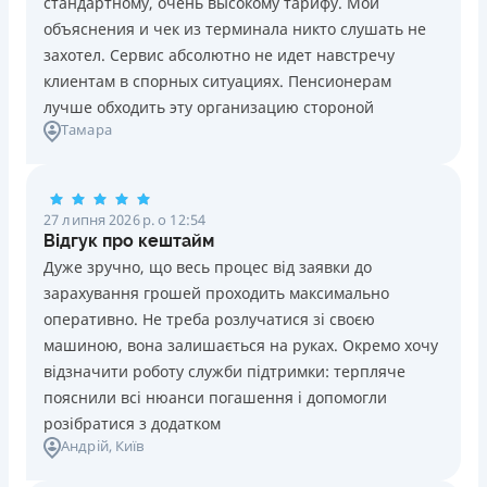
стандартному, очень высокому тарифу. Мои
Ліцензія НБУ №10
Знижена процентна ставка 0,01% в день для нових
объяснения и чек из терминала никто слушать не
клієнтів на період від 3 до 30 днів (після цього діє
Вся інформація про кредит
захотел. Сервис абсолютно не идет навстречу
стандартна ставка 1%)
клиентам в спорных ситуациях. Пенсионерам
Запитуються лише дані паспорта, ІПН, номер
лучше обходить эту организацию стороной
банківської картки й телефону
Детальніше
ОТРИМАТИ ПОЗИКУ
Тамара
Оформляються кредити онлайн 24/7. Розглядаються
100% заявок, зокрема анкети клієнтів з проблемною
кредитною історією
27 липня 2026 р. о 12:54
Переказуються гроші на банківську картку відразу
Відгук про кештайм
після підписання електронного договору про надання
Дуже зручно, що весь процес від заявки до
кредиту
зарахування грошей проходить максимально
Даруються знижки до -99% постійним клієнтам на
оперативно. Не треба розлучатися зі своєю
майбутні кредити згідно з програмою лояльності
машиною, вона залишається на руках. Окремо хочу
Програма лояльності для постійних клієнтів
відзначити роботу служби підтримки: терпляче
Цілодобова підтримка
в Viber, Telegram, Facebook
пояснили всі нюанси погашення і допомогли
розібратися з додатком
Недоліки
Андрій
, Київ
Нема кредиту для юросіб (ФОП)
Немає цілодобової підтримки
по телефону