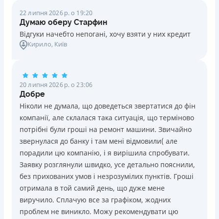
22 липня 2026 р. о 19:20
Думаю оберу Старфин
Відгуки начебто непогані, хочу взяти у них кредит
Кирило
, Київ
20 липня 2026 р. о 23:06
Добре
Ніколи не думала, що доведеться звертатися до фін
компанії, але склалася така ситуація, що терміново
потрібні були гроші на ремонт машини. Звичайно
звернулася до банку і там мені відмовили( але
порадили цю компанію, і я вирішила спробувати.
Заявку розглянули швидко, усе детально пояснили,
без прихованих умов і незрозумілих пунктів. Гроші
отримала в той самий день, що дуже мене
виручило. Сплачую все за графіком, жодних
проблем не виникло. Можу рекомендувати цю