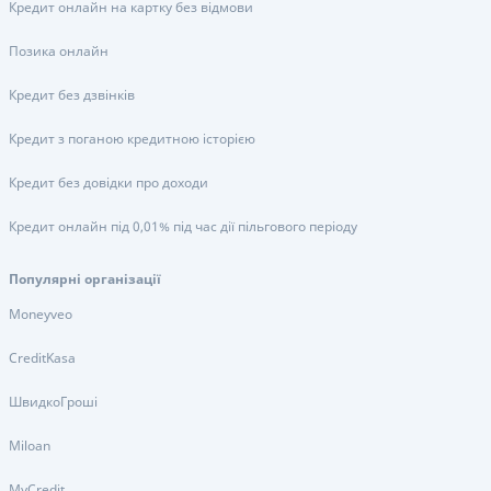
Кредит онлайн на картку без відмови
Позика онлайн
Кредит без дзвінків
Кредит з поганою кредитною історією
Кредит без довідки про доходи
Кредит онлайн під 0,01% під час дії пільгового періоду
Популярні організації
Moneyveo
CreditKasa
ШвидкоГроші
Miloan
MyCredit