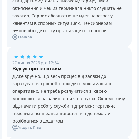
стандартному, очень высокому тарифу. Мои
Ліцензія НБУ №10
Знижена процентна ставка 0,01% в день для нових
объяснения и чек из терминала никто слушать не
клієнтів на період від 3 до 30 днів (після цього діє
Вся інформація про кредит
захотел. Сервис абсолютно не идет навстречу
стандартна ставка 1%)
клиентам в спорных ситуациях. Пенсионерам
Запитуються лише дані паспорта, ІПН, номер
лучше обходить эту организацию стороной
банківської картки й телефону
Детальніше
ОТРИМАТИ ПОЗИКУ
Тамара
Оформляються кредити онлайн 24/7. Розглядаються
100% заявок, зокрема анкети клієнтів з проблемною
кредитною історією
27 липня 2026 р. о 12:54
Переказуються гроші на банківську картку відразу
Відгук про кештайм
після підписання електронного договору про надання
Дуже зручно, що весь процес від заявки до
кредиту
зарахування грошей проходить максимально
Даруються знижки до -99% постійним клієнтам на
оперативно. Не треба розлучатися зі своєю
майбутні кредити згідно з програмою лояльності
машиною, вона залишається на руках. Окремо хочу
Програма лояльності для постійних клієнтів
відзначити роботу служби підтримки: терпляче
Цілодобова підтримка
в Viber, Telegram, Facebook
пояснили всі нюанси погашення і допомогли
розібратися з додатком
Недоліки
Андрій
, Київ
Нема кредиту для юросіб (ФОП)
Немає цілодобової підтримки
по телефону