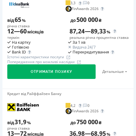
3,3
0
Додаткова комісія за дострокове погашення
FinAwards 2026
у будь-який момент можна повністю погасити позику без
65
500 000
додаткових плат
від
%
до
₴
річна ставка
Страховка
12
—
60
87,24
—
89,33
місяців
%
відсутня
термін
реальна річна процентна ставка
На картку
За 1 хв
Штрафи
Готівкою
Видача 24/7
Неустойка за невиконання та/або неналежне виконання
Перекредитування
Bank ID
Істотні характеристики послуги
споживачем грошових зобов’язань: штраф у розмірі 75%
Попередження про можливі наслідки
від суми невиконаного та/або неналежного виконання
Детальніше
ОТРИМАТИ ПОЗИКУ
зобов’язання на 2-й день кожного факту такого
невиконання та/або неналежного виконання.
Детальніше читайте на сайті МФО.
Кредит від Райффайзен Банку
🥇Переможець FinAwards 2026
Необхідні документи
Переможець FinAwards 2026 «Найкращий кредит
Паспорт
,
ІПН
4,2
0
готівкою»
FinAwards 2026
Вік
Перший займ
18 - 65 років
31,9
750 000
від
%
до
₴
вiд 65%/рік до 500 000 ₴
річна ставка
Переваги
13
—
72
36,98
—
68,95
Додаткова комісія за дострокове погашення
місяців
%