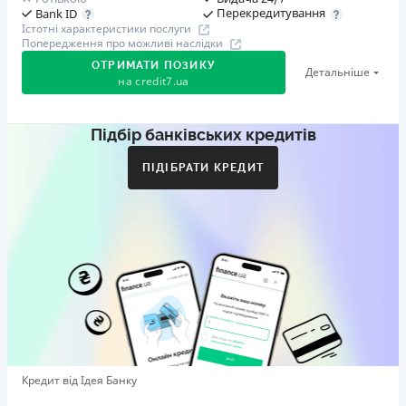
Перекредитування
Bank ID
Істотні характеристики послуги
Попередження про можливі наслідки
ОТРИМАТИ ПОЗИКУ
Детальніше
на
credit7.ua
Підбір банківських кредитів
Акція: «Кешбек за друга»
Клієнт ділиться реферальним посиланням з другом.
ПІДІБРАТИ КРЕДИТ
Коли друг реєструється та отримує перший кредит
(від 1000 грн), клієнт автоматично отримує 400 грн
кешбеку. Акція триває до 10.12.2026
🥉 Бронза FinAwards 2026
Бронзовий призер FinAwards 2026 «Найкраща програма
лояльності»
Перший займ
вiд 0,01%/день до 30 000 ₴
Повторний займ
Кредит від Ідея Банку
вiд 0,95%/день до 50 000 ₴