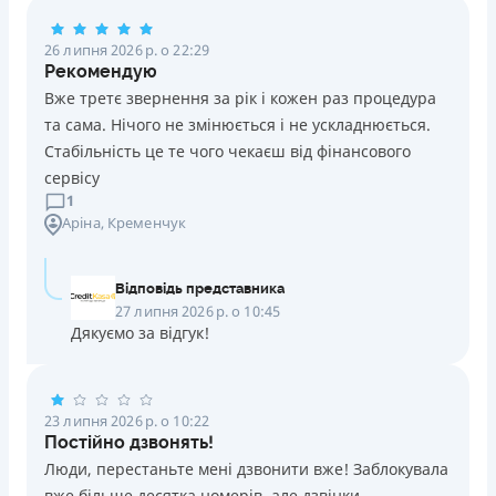
Погашення
26 липня 2026 р. о 22:29
Оплата на розрахунковий рахунок
Рекомендую
Онлайн (через сайт або інтернет-банкінг)
Вже третє звернення за рік і кожен раз процедура
Через термінали Приватбанку
та сама. Нічого не змінюється і не ускладнюється.
Через термінали самообслуговування
Стабільність це те чого чекаєш від фінансового
Ліцензія НБУ
сервісу
Ліцензія переоформлена 14.03.2024 р.
1
Аріна
, Кременчук
Вся інформація про кредит
Відповідь представника
Детальніше
ОТРИМАТИ ПОЗИКУ
27 липня 2026 р. о 10:45
Дякуємо за відгук!
23 липня 2026 р. о 10:22
Постійно дзвонять!
Люди, перестаньте мені дзвонити вже! Заблокувала
вже більше десятка номерів, але дзвінки