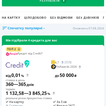
4
РЕЗУЛЬТАТИ
НА КАРТКУ
ЦІЛОДОБОВО
БЕЗ ВІДМОВИ
БЕЗ ДЗВІНКІВ
Г
Спочатку популярні
Оновлено 07.08.2026
Ми підібрали 4 кредита для вас
ТОП 2
Кредит від Credit7
Акція
4,7
73
FinAwards 2026
0,01
50 000
від
%
до
₴
ставка в день
360
—
365
днів
термін
1 132,58
—
3 845,25
%
реальна річна процентна ставка
На картку
За 3 хв
Готівкою
Видача 24/7