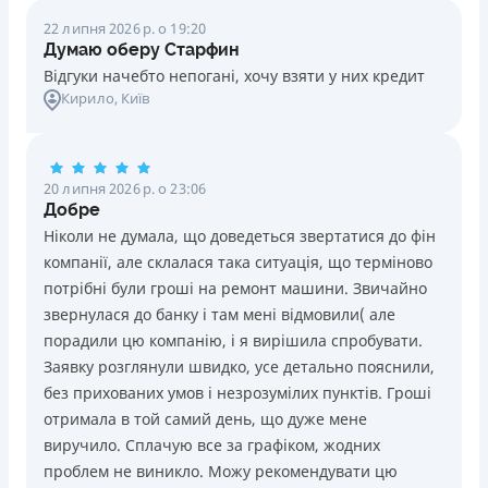
22 липня 2026 р. о 19:20
Думаю оберу Старфин
Відгуки начебто непогані, хочу взяти у них кредит
Кирило
, Київ
20 липня 2026 р. о 23:06
Добре
Ніколи не думала, що доведеться звертатися до фін
компанії, але склалася така ситуація, що терміново
потрібні були гроші на ремонт машини. Звичайно
звернулася до банку і там мені відмовили( але
порадили цю компанію, і я вирішила спробувати.
Заявку розглянули швидко, усе детально пояснили,
без прихованих умов і незрозумілих пунктів. Гроші
отримала в той самий день, що дуже мене
виручило. Сплачую все за графіком, жодних
проблем не виникло. Можу рекомендувати цю