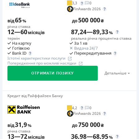
3,3
0
Додаткова комісія за дострокове погашення
FinAwards 2026
у будь-який момент можна повністю погасити позику без
65
500 000
додаткових плат
від
%
до
₴
річна ставка
Страховка
12
—
60
87,24
—
89,33
місяців
%
відсутня
термін
реальна річна процентна ставка
На картку
За 1 хв
Штрафи
Готівкою
Видача 24/7
Неустойка за невиконання та/або неналежне виконання
Перекредитування
Bank ID
Істотні характеристики послуги
споживачем грошових зобов’язань: штраф у розмірі 75%
Попередження про можливі наслідки
від суми невиконаного та/або неналежного виконання
Детальніше
ОТРИМАТИ ПОЗИКУ
зобов’язання на 2-й день кожного факту такого
невиконання та/або неналежного виконання.
Детальніше читайте на сайті МФО.
Кредит від Райффайзен Банку
🥇Переможець FinAwards 2026
Необхідні документи
Переможець FinAwards 2026 «Найкращий кредит
Паспорт
,
ІПН
4,2
0
готівкою»
FinAwards 2026
Вік
Перший займ
18 - 65 років
31,9
750 000
від
%
до
₴
вiд 65%/рік до 500 000 ₴
річна ставка
Переваги
13
—
72
36,98
—
68,95
Додаткова комісія за дострокове погашення
місяців
%