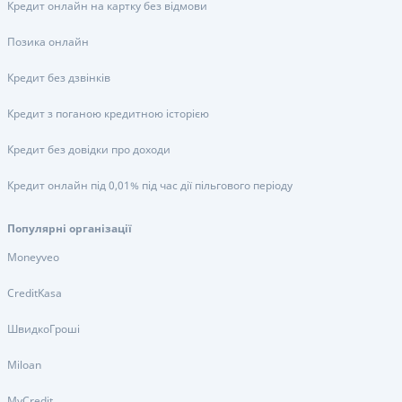
Кредит онлайн на картку без відмови
Позика онлайн
Кредит без дзвінків
Кредит з поганою кредитною історією
Кредит без довідки про доходи
Кредит онлайн під 0,01% під час дії пільгового періоду
Популярні організації
Moneyveo
CreditKasa
ШвидкоГроші
Miloan
MyCredit