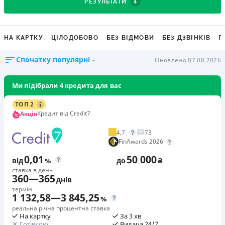
4
РЕЗУЛЬТАТИ
НА КАРТКУ
ЦІЛОДОБОВО
БЕЗ ВІДМОВИ
БЕЗ ДЗВІНКІВ
Г
Спочатку популярні
Оновлено 07.08.2026
Ми підібрали 4 кредита для вас
ТОП 2
Кредит від Credit7
Акція
4,7
73
FinAwards 2026
0,01
50 000
від
%
до
₴
ставка в день
360
—
365
днів
термін
1 132,58
—
3 845,25
%
реальна річна процентна ставка
На картку
За 3 хв
Готівкою
Видача 24/7