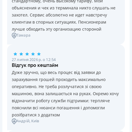
стандартному, очень высокому тарифу. Мои
Ліцензія НБУ №10
Знижена процентна ставка 0,01% в день для нових
объяснения и чек из терминала никто слушать не
клієнтів на період від 3 до 30 днів (після цього діє
Вся інформація про кредит
захотел. Сервис абсолютно не идет навстречу
стандартна ставка 1%)
клиентам в спорных ситуациях. Пенсионерам
Запитуються лише дані паспорта, ІПН, номер
лучше обходить эту организацию стороной
банківської картки й телефону
Детальніше
ОТРИМАТИ ПОЗИКУ
Тамара
Оформляються кредити онлайн 24/7. Розглядаються
100% заявок, зокрема анкети клієнтів з проблемною
кредитною історією
27 липня 2026 р. о 12:54
Переказуються гроші на банківську картку відразу
Відгук про кештайм
після підписання електронного договору про надання
Дуже зручно, що весь процес від заявки до
кредиту
зарахування грошей проходить максимально
Даруються знижки до -99% постійним клієнтам на
оперативно. Не треба розлучатися зі своєю
майбутні кредити згідно з програмою лояльності
машиною, вона залишається на руках. Окремо хочу
Програма лояльності для постійних клієнтів
відзначити роботу служби підтримки: терпляче
Цілодобова підтримка
в Viber, Telegram, Facebook
пояснили всі нюанси погашення і допомогли
розібратися з додатком
Недоліки
Андрій
, Київ
Нема кредиту для юросіб (ФОП)
Немає цілодобової підтримки
по телефону