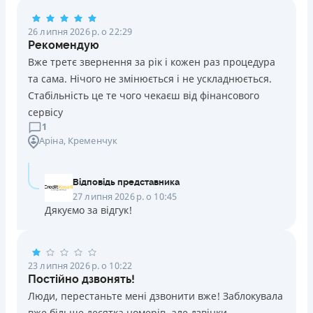
Погашення
26 липня 2026 р. о 22:29
Оплата на розрахунковий рахунок
Рекомендую
Онлайн (через сайт або інтернет-банкінг)
Вже третє звернення за рік і кожен раз процедура
Через термінали Приватбанку
та сама. Нічого не змінюється і не ускладнюється.
Через термінали самообслуговування
Стабільність це те чого чекаєш від фінансового
Ліцензія НБУ
сервісу
Ліцензія переоформлена 14.03.2024 р.
1
Аріна
, Кременчук
Вся інформація про кредит
Відповідь представника
Детальніше
ОТРИМАТИ ПОЗИКУ
27 липня 2026 р. о 10:45
Дякуємо за відгук!
23 липня 2026 р. о 10:22
Постійно дзвонять!
Люди, перестаньте мені дзвонити вже! Заблокувала
вже більше десятка номерів, але дзвінки