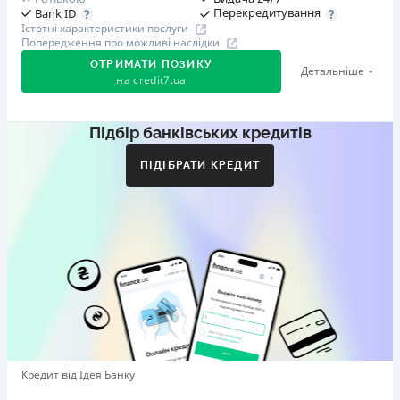
Перекредитування
Bank ID
Істотні характеристики послуги
Попередження про можливі наслідки
ОТРИМАТИ ПОЗИКУ
Детальніше
на
credit7.ua
Підбір банківських кредитів
Акція: «Кешбек за друга»
Клієнт ділиться реферальним посиланням з другом.
ПІДІБРАТИ КРЕДИТ
Коли друг реєструється та отримує перший кредит
(від 1000 грн), клієнт автоматично отримує 400 грн
кешбеку. Акція триває до 10.12.2026
🥉 Бронза FinAwards 2026
Бронзовий призер FinAwards 2026 «Найкраща програма
лояльності»
Перший займ
вiд 0,01%/день до 30 000 ₴
Повторний займ
Кредит від Ідея Банку
вiд 0,95%/день до 50 000 ₴