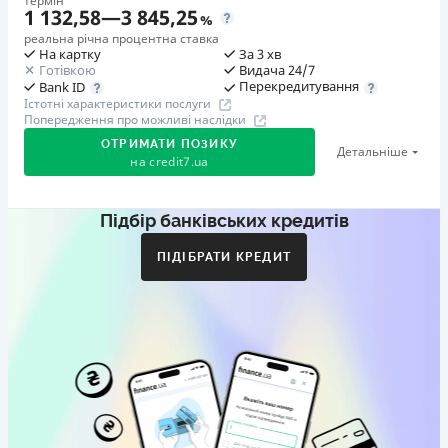
термін
1 132,58
—
3 845,25
%
реальна річна процентна ставка
На картку
За 3 хв
Готівкою
Видача 24/7
Перекредитування
Bank ID
Істотні характеристики послуги
Попередження про можливі наслідки
ОТРИМАТИ ПОЗИКУ
Детальніше
на
credit7.ua
Підбір банківських кредитів
Акція: «Кешбек за друга»
Клієнт ділиться реферальним посиланням з другом.
ПІДІБРАТИ КРЕДИТ
Коли друг реєструється та отримує перший кредит
(від 1000 грн), клієнт автоматично отримує 400 грн
кешбеку. Акція триває до 10.12.2026
🥉 Бронза FinAwards 2026
Бронзовий призер FinAwards 2026 «Найкраща програма
лояльності»
Перший займ