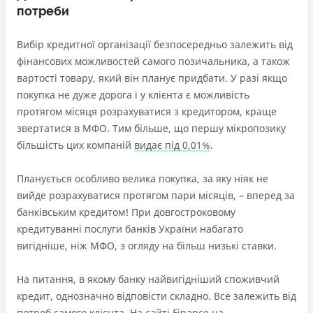
потреби
Строк користування кредитним лімітом необмежений
при вчасному обслуговуванні (строк кредитної лінії 5
Вибір кредитної організації безпосередньо залежить від
років з можливістю пролонгації)
фінансових можливостей самого позичальника, а також
Можна використовувати ліміт на будь які споживчі
вартості товару, який він планує придбати. У разі якщо
потреби
покупка не дуже дорога і у клієнта є можливість
Недоліки
протягом місяця розрахуватися з кредитором, краще
Нема програми лояльності для постійних клієнтів
звертатися в МФО. Тим більше, що першу мікропозику
Нема кредиту для юросіб (ФОП)
більшість цих компаній
видає під 0,01%
.
Немає цілодобової підтримки
по телефону, в Viber,
Telegram, Facebook
Планується особливо велика покупка, за яку ніяк не
вийде розрахуватися протягом пари місяців, – вперед за
Погашення
банківським кредитом! При довгостроковому
Онлайн (через сайт або інтернет-банкінг)
кредитуванні послуги банків України набагато
Через термінали самообслуговування
вигідніше, ніж МФО, з огляду на більш низькі ставки.
Ліцензія НБУ
переоформлена НБУ 14.03.2024
На питання, в якому банку найвигідніший споживчий
Вся інформація про кредит
кредит, однозначно відповісти складно. Все залежить від
потреб самого клієнта. На сайті Finance.ua