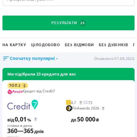
23
РЕЗУЛЬТАТИ
НА КАРТКУ
ЦІЛОДОБОВО
БЕЗ ВІДМОВИ
БЕЗ ДЗВІНКІВ
Г
Спочатку популярні
Оновлено 07.08.2026
Ми підібрали 23 кредита для вас
ТОП 2
Кредит від Credit7
Акція
4,7
73
FinAwards 2026
0,01
50 000
від
%
до
₴
ставка в день
360
—
365
днів