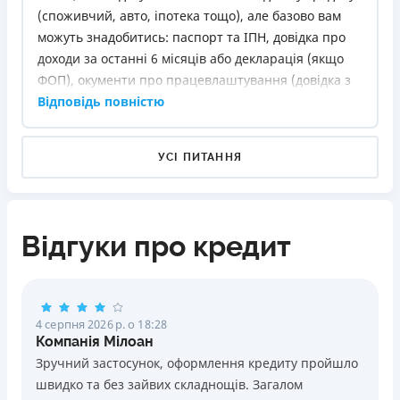
(споживчий, авто, іпотека тощо), але базово вам
можуть знадобитись: паспорт та ІПН, довідка про
доходи за останні 6 місяців або декларація (якщо
ФОП), окументи про працевлаштування (довідка з
роботи або трудова). Для застави - документи на
Відповідь повністю
майно, яке передається в забезпечення. Для
цільових кредитів — рахунок-фактура на покупку,
УСІ ПИТАННЯ
договір купівлі тощо.
Якщо оформлюєте кредит онлайн, наприклад у
МФО, можуть бути потрібні лише паспорт і код -
але зазвичай такі кредити дорожчі та з коротким
Відгуки про кредит
терміном.
4 серпня 2026 р. о 18:28
Компанія Мілоан
Зручний застосунок, оформлення кредиту пройшло
швидко та без зайвих складнощів. Загалом