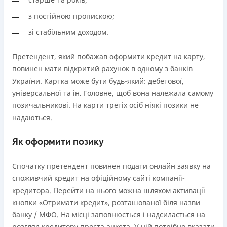
з постійною пропискою;
зі стабільним доходом.
Претендент, який побажав оформити кредит на карту,
повинен мати відкритий рахунок в одному з банків
України. Картка може бути будь-який: дебетової,
універсальної та ін. Головне, щоб вона належала самому
позичальникові. На карти третіх осіб ніякі позики не
надаються.
Як оформити позику
Спочатку претендент повинен подати онлайн заявку на
споживчий кредит на офіційному сайті компанії-
кредитора. Перейти на нього можна шляхом активації
кнопки «Отримати кредит», розташованої біля назви
банку / МФО. На місці заповнюється і надсилається на
розгляд кредитору проста анкета. У ній потрібно вказати