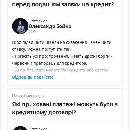
перед поданням заявки на кредит?
Відповідає
Олександр Бойко
СЕО
Щоб підвищити шанси на схвалення і зменшити
ставку, можна поступити так:
- Погасіть усі прострочення. Навіть дрібні борги -
червоний прапорець для кредитора.
- Закрийте старі непотрібні кредити або картки.
Велика кількість відкритих лімітів - це ризик для
Відповідь повністю
банку.
- Користуйтесь фінансовими продуктами і вчасно
Питає Олександра
платіть. Наприклад, спробуйте взяти невеликий
Які приховані платежі можуть бути в
товар у розстрочку й закрийте його без затримок.
- Уникайте частих заявок в різні банки або МФО.
кредитному договорі?
Кожне звернення фіксується, і якщо їх багато - це
виглядає підозріло.
Відповідає