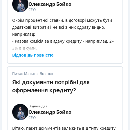
Перевірте свою історію через УБКІ - це допоможе
Олександр Бойко
побачити проблемні місця в кредитній історії.
СЕО
Окрім процентної ставки, в договорі можуть бути
додаткові витрати і не всі з них одразу видно,
наприклад:
- Разова комісія за видачу кредиту - наприклад, 2–
3% від суми.
Щомісячні комісії - за обслуговування кредиту або
Відповідь повністю
рахунку.
- Штрафи за прострочення платежу - навіть за 1
Питає Марина Яценко
день.
Які документи потрібні для
- Комісія за дострокове погашення - не завжди, але
буває.
оформлення кредиту?
Тож до підписання попросіть у банку розрахунок
ефективної процентної ставки (APR) - вона включає
Відповідає
всі витрати і дає реальну картину.
Олександр Бойко
СЕО
Вітаю, пакет документів залежить від типу кредиту