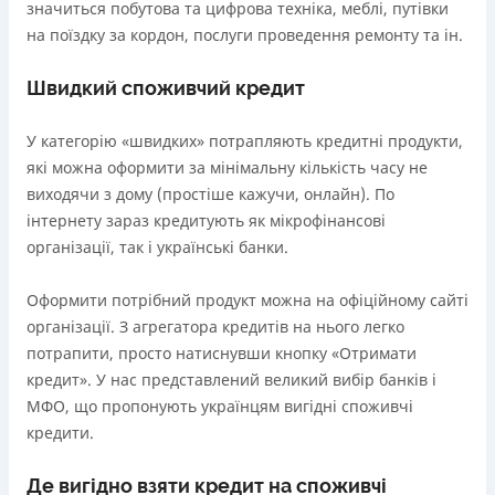
В касах і терміналах відділень
значиться побутова та цифрова техніка, меблі, путівки
18 - 65 років
Онлайн (через сайт або інтернет-банкінг)
на поїздку за кордон, послуги проведення ремонту та ін.
Щомісячна комісія
Через термінали самообслуговування
від 0%
Через термінали Приватбанку
Швидкий споживчий кредит
Ліцензія НБУ
Переваги
Ліцензія переоформлена 27.03.2024 р.
У категорію «швидких» потрапляють кредитні продукти,
Віртуальна картка та кредитний ліміт (з кредитним
які можна оформити за мінімальну кількість часу не
лімітом значно більшим за конкурентів)
Вся інформація про кредит
виходячи з дому (простіше кажучи, онлайн). По
Безкоштовне зняття кредитних коштів в будь-яком
інтернету зараз кредитують як мікрофінансові
безконтактному банкоматі України (сума операцій та
організації, так і українські банки.
кількість необмежена)
Детальніше
ОТРИМАТИ ПОЗИКУ
Безкоштовний переказ кредитних коштів з Pluscard
Оформити потрібний продукт можна на офіційному сайті
на будь-яку картку іншого банку (операція
організації. З агрегатора кредитів на нього легко
здійснюється миттєво через застосунок)
потрапити, просто натиснувши кнопку «Отримати
Максимальний кредитний ліміт відразу при
кредит». У нас представлений великий вибір банків і
оформленні картки (до 50 000 грн. при відповідному
МФО, що пропонують українцям вигідні споживчі
доході)
кредити.
Зручний додаток для оформлення та управління
платіжною карткою та кредитним лімітом (відсутність
Де вигідно взяти кредит на споживчі
необхідності спілкуватися з контакт центром)