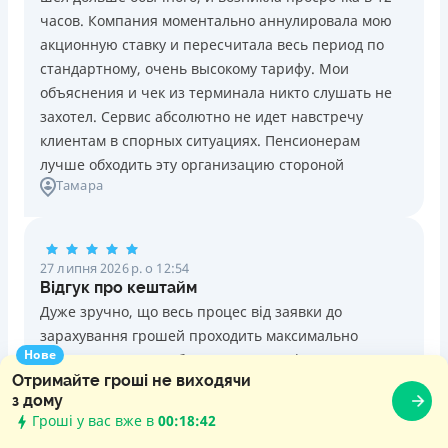
часов. Компания моментально аннулировала мою
акционную ставку и пересчитала весь период по
стандартному, очень высокому тарифу. Мои
объяснения и чек из терминала никто слушать не
захотел. Сервис абсолютно не идет навстречу
клиентам в спорных ситуациях. Пенсионерам
лучше обходить эту организацию стороной
Тамара
27 липня 2026 р. о 12:54
Відгук про кештайм
Дуже зручно, що весь процес від заявки до
зарахування грошей проходить максимально
Нове
оперативно. Не треба розлучатися зі своєю
Отримайте гроші не виходячи
машиною, вона залишається на руках. Окремо хочу
з дому
відзначити роботу служби підтримки: терпляче
Гроші у вас вже в
00:18:43
пояснили всі нюанси погашення і допомогли