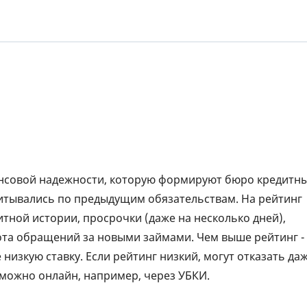
ЕЖЕМЕСЯЧНЫЙ ОБЗОР
ПУТЕВ
КЕШБЭКА
СТРАХ
ПУТЕВОДИТЕЛИ ПО
ВСЕ С
БАНКОВСКИМ КАРТАМ
СТРАХ
ОТЗЫВ
КОМПА
ДОСТАВ
ансовой надежности, которую формируют бюро кредитн
КОНТА
считывались по предыдущим обязательствам. На рейтинг
тной истории, просрочки (даже на несколько дней),
тота обращений за новыми займами. Чем выше рейтинг -
низкую ставку. Если рейтинг низкий, могут отказать да
можно онлайн, например, через УБКИ.