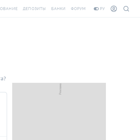
ХОВАНИЕ
ДЕПОЗИТЫ
БАНКИ
ФОРУМ
РУ
ВСЕ ДЕПОЗИТЫ
ВСЕ БАНКИ
ОВАНИЕ ЖИЛЬЯ ОТ
ДЕПОЗИТЫ В USD
ОТЗЫВЫ О БАНКАХ
И ШАХЕДОВ
ДЕПОЗИТЫ В EUR
МИКРОФИНАНСОВЫЕ
РАХОВКА ЗАГРАНИЦУ
ОРГАНИЗАЦИИ
БОНУС К ДЕПОЗИТАМ
ОТЗЫВЫ ОБ МФО
УСЛОВИЯ АКЦИИ
та?
Я КАРТА
ВОПРОСЫ И ОТВЕТЫ
РОННАЯ ВИНЬЕТКА
ДЕПОЗИТНЫЙ КАЛЬКУЛЯТОР
ЛЯ СОТРУДНИКОВ
ПУТЕВОДИТЕЛИ ПО
ASSISTANCE
СБЕРЕЖЕНИЯМ
ОВАНИЕ ОТ
СТНЫХ СЛУЧАЕВ